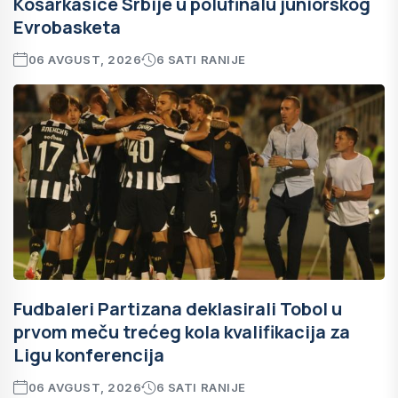
Košarkašice Srbije u polufinalu juniorskog
Evrobasketa
06 AVGUST, 2026
6 SATI RANIJE
Fudbaleri Partizana deklasirali Tobol u
prvom meču trećeg kola kvalifikacija za
Ligu konferencija
06 AVGUST, 2026
6 SATI RANIJE