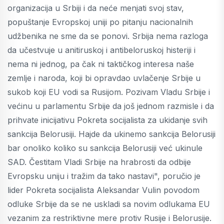
organizacija u Srbiji i da neće menjati svoj stav,
popuštanje Evropskoj uniji po pitanju nacionalnih
udžbenika ne sme da se ponovi. Srbija nema razloga
da učestvuje u anitiruskoj i antibeloruskoj histeriji i
nema ni jednog, pa čak ni taktičkog interesa naše
zemlje i naroda, koji bi opravdao uvlačenje Srbije u
sukob koji EU vodi sa Rusijom. Pozivam Vladu Srbije i
većinu u parlamentu Srbije da još jednom razmisle i da
prihvate inicijativu Pokreta socijalista za ukidanje svih
sankcija Belorusiji. Hajde da ukinemo sankcija Belorusiji
bar onoliko koliko su sankcija Belorusiji već ukinule
SAD. Čestitam Vladi Srbije na hrabrosti da odbije
Evropsku uniju i tražim da tako nastavi", poručio je
lider Pokreta socijalista Aleksandar Vulin povodom
odluke Srbije da se ne uskladi sa novim odlukama EU
vezanim za restriktivne mere protiv Rusije i Belorusije.