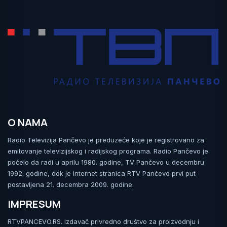
O NAMA
Radio Televizija Pančevo je preduzeće koje je registrovano za
emitovanje televizijskog i radijskog programa. Radio Pančevo je
počelo da radi u aprilu 1980. godine, TV Pančevo u decembru
1992. godine, dok je internet stranica RTV Pančevo prvi put
postavljena 21. decembra 2009. godine.
IMPRESUM
RTVPANCEVO.RS. Izdavač privredno društvo za proizvodnju i