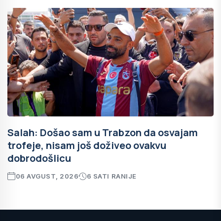
Salah: Došao sam u Trabzon da osvajam
trofeje, nisam još doživeo ovakvu
dobrodošlicu
06 AVGUST, 2026
6 SATI RANIJE