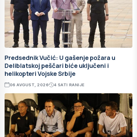
Predsednik Vučić: U gašenje požara u
Deliblatskoj peščari biće uključeni i
helikopteri Vojske Srbije
06 AVGUST, 2026
4 SATI RANIJE