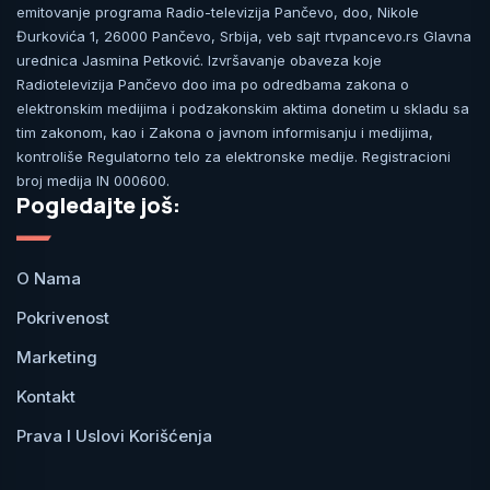
emitovanje programa Radio-televizija Pančevo, doo, Nikole
Đurkovića 1, 26000 Pančevo, Srbija, veb sajt rtvpancevo.rs Glavna
urednica Jasmina Petković. Izvršavanje obaveza koje
Radiotelevizija Pančevo doo ima po odredbama zakona o
elektronskim medijima i podzakonskim aktima donetim u skladu sa
tim zakonom, kao i Zakona o javnom informisanju i medijima,
kontroliše Regulatorno telo za elektronske medije. Registracioni
broj medija IN 000600.
Pogledajte još:
O Nama
Pokrivenost
Marketing
Kontakt
Prava I Uslovi Korišćenja