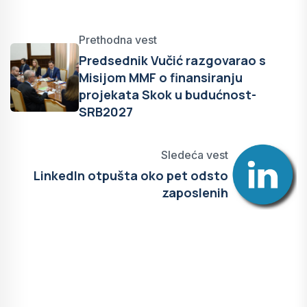
Prethodna vest
Predsednik Vučić razgovarao s
Misijom MMF o finansiranju
projekata Skok u budućnost-
SRB2027
Sledeća vest
LinkedIn otpušta oko pet odsto
zaposlenih