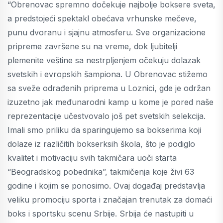
“Obrenovac spremno dočekuje najbolje boksere sveta,
a predstojeći spektakl obećava vrhunske mečeve,
punu dvoranu i sjajnu atmosferu. Sve organizacione
pripreme završene su na vreme, dok ljubitelji
plemenite veštine sa nestrpljenjem očekuju dolazak
svetskih i evropskih šampiona. U Obrenovac stižemo
sa sveže odrađenih priprema u Loznici, gde je održan
izuzetno jak međunarodni kamp u kome je pored naše
reprezentacije učestvovalo još pet svetskih selekcija.
Imali smo priliku da sparingujemo sa bokserima koji
dolaze iz različitih bokserksih škola, što je podiglo
kvalitet i motivaciju svih takmičara uoči starta
“Beogradskog pobednika”, takmičenja koje živi 63
godine i kojim se ponosimo. Ovaj događaj predstavlja
veliku promociju sporta i značajan trenutak za domaći
boks i sportsku scenu Srbije. Srbija će nastupiti u