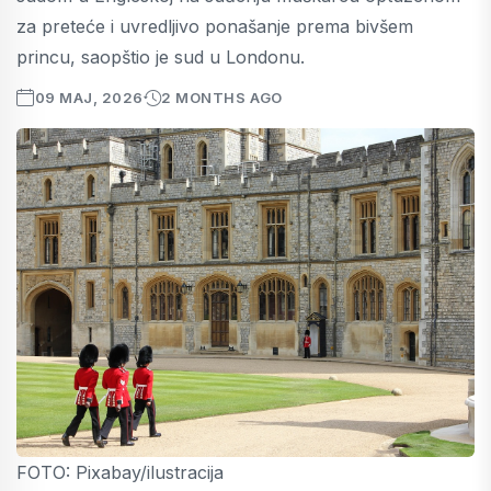
za preteće i uvredljivo ponašanje prema bivšem
princu, saopštio je sud u Londonu.
09 MAJ, 2026
2 MONTHS AGO
FOTO: Pixabay/ilustracija