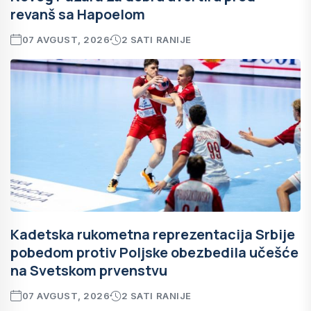
revanš sa Hapoelom
07 AVGUST, 2026
2 SATI RANIJE
Kadetska rukometna reprezentacija Srbije
pobedom protiv Poljske obezbedila učešće
na Svetskom prvenstvu
07 AVGUST, 2026
2 SATI RANIJE