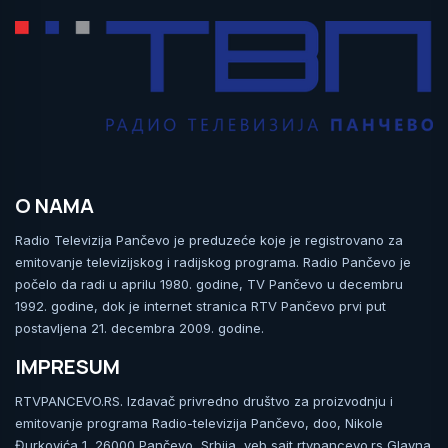
O NAMA
Radio Televizija Pančevo je preduzeće koje je registrovano za
emitovanje televizijskog i radijskog programa. Radio Pančevo je
počelo da radi u aprilu 1980. godine, TV Pančevo u decembru
1992. godine, dok je internet stranica RTV Pančevo prvi put
postavljena 21. decembra 2009. godine.
IMPRESUM
RTVPANCEVO.RS. Izdavač privredno društvo za proizvodnju i
emitovanje programa Radio-televizija Pančevo, doo, Nikole
Đurkovića 1, 26000 Pančevo, Srbija, veb sajt rtvpancevo.rs Glavna