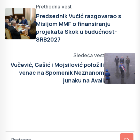
Prethodna vest
Predsednik Vučić razgovarao s
Misijom MMF o finansiranju
projekata Skok u budućnost-
SRB2027
Sledeća vest
Vučević, Gašić i Mojsilović položili
venac na Spomenik Neznanom
junaku na Avali