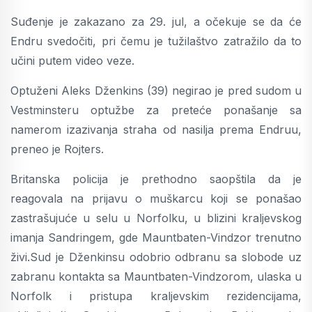
Suđenje je zakazano za 29. jul, a očekuje se da će
Endru svedočiti, pri čemu je tužilaštvo zatražilo da to
učini putem video veze.
Optuženi Aleks Dženkins (39) negirao je pred sudom u
Vestminsteru optužbe za preteće ponašanje sa
namerom izazivanja straha od nasilja prema Endruu,
preneo je Rojters.
Britanska policija je prethodno saopštila da je
reagovala na prijavu o muškarcu koji se ponašao
zastrašujuće u selu u Norfolku, u blizini kraljevskog
imanja Sandringem, gde Mauntbaten-Vindzor trenutno
živi.Sud je Dženkinsu odobrio odbranu sa slobode uz
zabranu kontakta sa Mauntbaten-Vindzorom, ulaska u
Norfolk i pristupa kraljevskim rezidencijama,