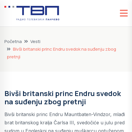
Početna
Vesti
Bivši britanski princ Endru svedok na suđenju zbog
pretnji
Bivši britanski princ Endru svedok
na suđenju zbog pretnji
Bivši britanski princ Endru Mauntbaten-Vindzor, mlađi
brat britanskog kralja Čarlsa III, svedočiće u julu pred
sudom u Engleskoj na suđenju muškarcu optuženom