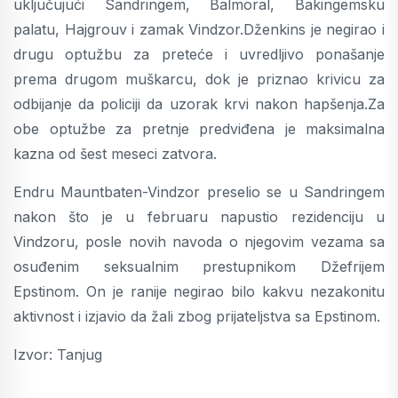
uključujući Sandringem, Balmoral, Bakingemsku
palatu, Hajgrouv i zamak Vindzor.Dženkins je negirao i
drugu optužbu za preteće i uvredljivo ponašanje
prema drugom muškarcu, dok je priznao krivicu za
odbijanje da policiji da uzorak krvi nakon hapšenja.Za
obe optužbe za pretnje predviđena je maksimalna
kazna od šest meseci zatvora.
Endru Mauntbaten-Vindzor preselio se u Sandringem
nakon što je u februaru napustio rezidenciju u
Vindzoru, posle novih navoda o njegovim vezama sa
osuđenim seksualnim prestupnikom Džefrijem
Epstinom. On je ranije negirao bilo kakvu nezakonitu
aktivnost i izjavio da žali zbog prijateljstva sa Epstinom.
Izvor: Tanjug