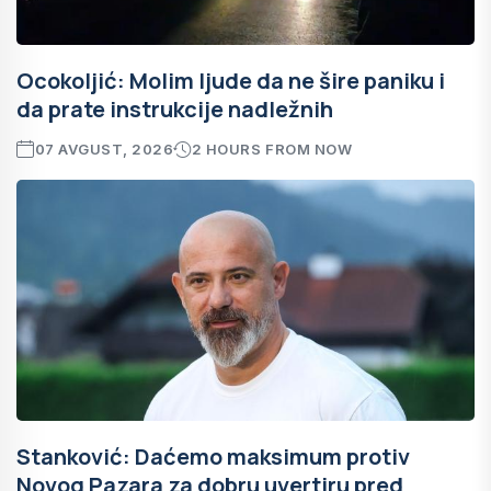
Ocokoljić: Molim ljude da ne šire paniku i
da prate instrukcije nadležnih
07 AVGUST, 2026
2 HOURS FROM NOW
Stanković: Daćemo maksimum protiv
Novog Pazara za dobru uvertiru pred