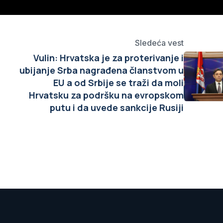
Sledeća vest
Vulin: Hrvatska je za proterivanje i
ubijanje Srba nagrađena članstvom u
EU a od Srbije se traži da moli
Hrvatsku za podršku na evropskom
putu i da uvede sankcije Rusiji