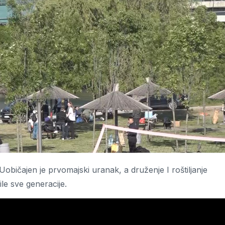
Uobičajen je prvomajski uranak, a druženje I roštiljanje
le sve generacije.