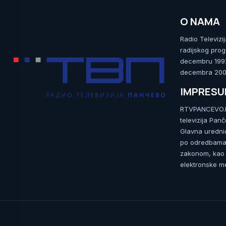
O NAMA
Radio Televizi
radijskog prog
decembru 1992.
decembra 2009
IMPRES
RTVPANCEVO.RS
televizija Pan
Glavna uredni
po odredbama 
zakonom, kao i
elektronske me