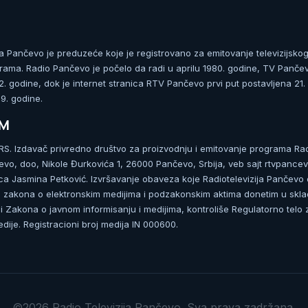
ja Pančevo je preduzeće koje je registrovano za emitovanje televizijskog
rama. Radio Pančevo je počelo da radi u aprilu 1980. godine, TV Panče
 godine, dok je internet stranica RTV Pančevo prvi put postavljena 21.
. godine.
UM
. Izdavač privredno društvo za proizvodnju i emitovanje programa Ra
čevo, doo, Nikole Đurkovića 1, 26000 Pančevo, Srbija, veb sajt rtvpancev
ca Jasmina Petković. Izvršavanje obaveza koje Radiotelevizija Pančevo
zakona o elektronskim medijima i podzakonskim aktima donetim u skla
 Zakona o javnom informisanju i medijima, kontroliše Regulatorno telo 
dije. Registracioni broj medija IN 000600.
©2026 Radio Televizija Pančevo. Sva prava zadržana.