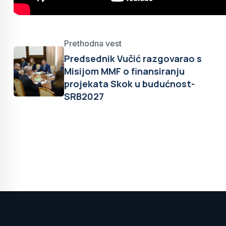
Prethodna vest
Predsednik Vučić razgovarao s
Misijom MMF o finansiranju
projekata Skok u budućnost-
SRB2027