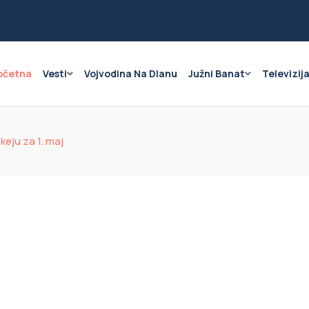
očetna
Vesti
Vojvodina Na Dlanu
Južni Banat
Televizij
eju za 1. maj