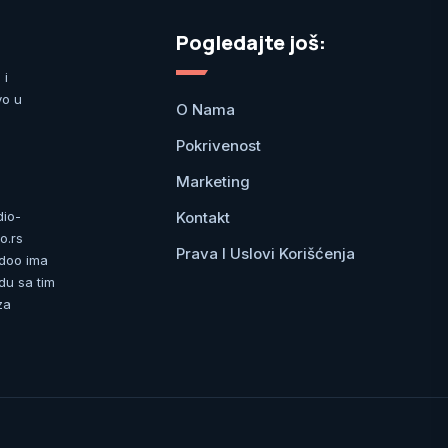
Pogledajte još:
 i
vo u
O Nama
Pokrivenost
Marketing
Kontakt
dio-
o.rs
Prava I Uslovi Korišćenja
 doo ima
du sa tim
za