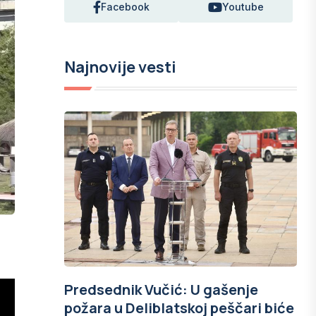
Facebook
Youtube
Najnovije vesti
Predsednik Vučić: U gašenje
požara u Deliblatskoj peščari biće