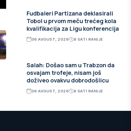
Fudbaleri Partizana deklasirali
Tobol u prvom meču trećeg kola
kvalifikacija za Ligu konferencija
06 AVGUST, 2026
8 SATI RANIJE
Salah: Došao sam u Trabzon da
osvajam trofeje, nisam još
doživeo ovakvu dobrodošlicu
06 AVGUST, 2026
8 SATI RANIJE