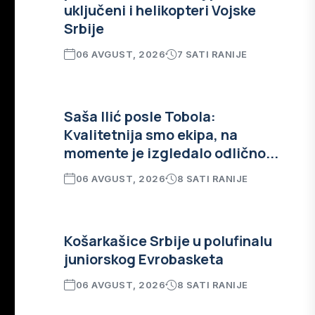
uključeni i helikopteri Vojske
Srbije
06 AVGUST, 2026
7 SATI RANIJE
Saša Ilić posle Tobola:
Kvalitetnija smo ekipa, na
momente je izgledalo odlično...
06 AVGUST, 2026
8 SATI RANIJE
Košarkašice Srbije u polufinalu
juniorskog Evrobasketa
06 AVGUST, 2026
8 SATI RANIJE