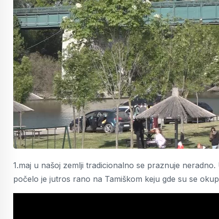
1.maj u našoj zemlji tradicionalno se praznuje neradno. 
počelo je jutros rano na Tamiškom keju gde su se okupi