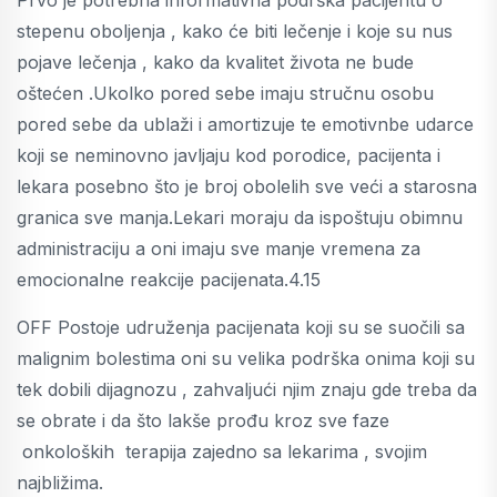
stepenu oboljenja , kako će biti lečenje i koje su nus
pojave lečenja , kako da kvalitet života ne bude
oštećen .Ukolko pored sebe imaju stručnu osobu
pored sebe da ublaži i amortizuje te emotivnbe udarce
koji se neminovno javljaju kod porodice, pacijenta i
lekara posebno što je broj obolelih sve veći a starosna
granica sve manja.Lekari moraju da ispoštuju obimnu
administraciju a oni imaju sve manje vremena za
emocionalne reakcije pacijenata.4.15
OFF Postoje udruženja pacijenata koji su se suočili sa
malignim bolestima oni su velika podrška onima koji su
tek dobili dijagnozu , zahvaljući njim znaju gde treba da
se obrate i da što lakše prođu kroz sve faze
onkoloških terapija zajedno sa lekarima , svojim
najbližima.