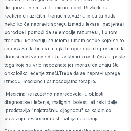
dijagnozu ne može to mirno primiti.Različite su
reakcije u različitim trenucima.Važno je da tu bude
neko ko će napraviti spregu između lekara, pacijenta i
porodice i pomoći da se emocije razumeju , i u tom
trenutku konektuju sa telom i umom osobe kojoj se to
saopštava da bi ona mogla tu operaciju da preradi i da
donosi adekvatne odluke za stvari koje ih čekaju posle
toga koje su vrlo nepoznate jer moraju da znaju šta
onkološko lečenje znači.Treba da se napravi sprega
između medicine i psihosocijalne terapije.
Medicina je izuzetno napredovala u oblasti
dijagnostike i lečenja, malignih bolesti ali rak i dalje
predstavlja "najstrašniju dijagnozu" sa kojom se
povezuju bespomoćnost, patnja i umiranje.
Prvo je potrebna informativna podrška pacijentu o