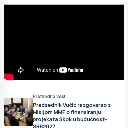
Prethodna vest
Predsednik Vučić razgovarao s
Misijom MMF o finansiranju
projekata Skok u budućnost-
SRB2027