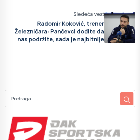
Sledeća vest
Radomir Koković, trener
Železničara: Pančevci dođite da
nas podržite, sada je najbitnije