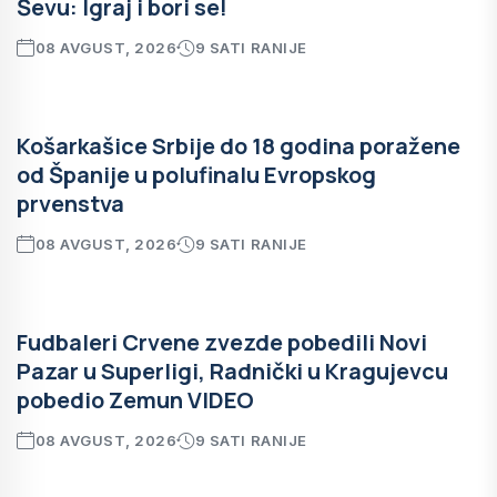
Ševu: Igraj i bori se!
08 AVGUST, 2026
9 SATI RANIJE
Košarkašice Srbije do 18 godina poražene
od Španije u polufinalu Evropskog
prvenstva
08 AVGUST, 2026
9 SATI RANIJE
Fudbaleri Crvene zvezde pobedili Novi
Pazar u Superligi, Radnički u Kragujevcu
pobedio Zemun VIDEO
08 AVGUST, 2026
9 SATI RANIJE