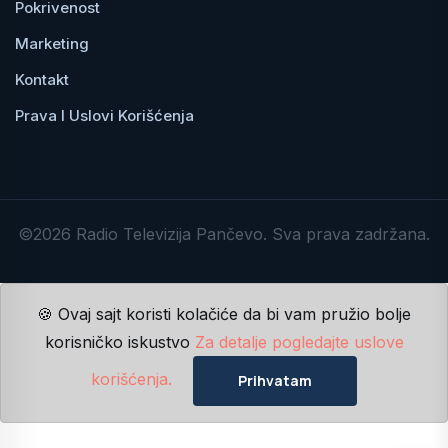
Pokrivenost
Marketing
Kontakt
Prava I Uslovi Korišćenja
©2026 Radio Televizija Pančevo. Sva prava zadržana.
🍪 Ovaj sajt koristi kolačiće da bi vam pružio bolje
korisničko iskustvo
Za detalje pogledajte uslove
korišćenja.
Prihvatam