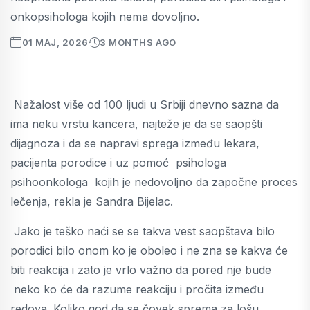
onkopsihologa kojih nema dovoljno.
01 MAJ, 2026
3 MONTHS AGO
Nažalost više od 100 ljudi u Srbiji dnevno sazna da
ima neku vrstu kancera, najteže je da se saopšti
dijagnoza i da se napravi sprega između lekara,
pacijenta porodice i uz pomoć psihologa
psihoonkologa kojih je nedovoljno da započne proces
lečenja, rekla je Sandra Bijelac.
Jako je teško naći se se takva vest saopštava bilo
porodici bilo onom ko je oboleo i ne zna se kakva će
biti reakcija i zato je vrlo važno da pored nje bude
neko ko će da razume reakciju i pročita između
redova .Koliko god da se čovek sprema za lošu