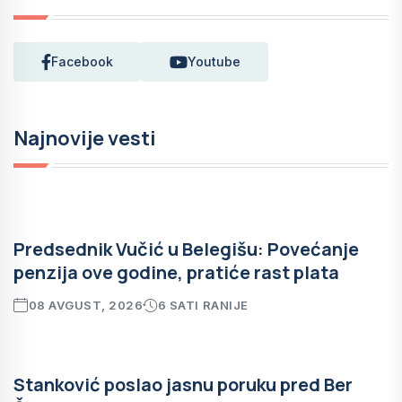
Facebook
Youtube
Najnovije vesti
Predsednik Vučić u Belegišu: Povećanje
penzija ove godine, pratiće rast plata
08 AVGUST, 2026
6 SATI RANIJE
Stanković poslao jasnu poruku pred Ber