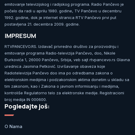
emitovanje televizijskog i radijskog programa. Radio Pančevo je
počelo da radi u aprilu 1980. godine, TV Pančevo u decembru
1992. godine, dok je internet stranica RTV Pančevo prvi put
postavljena 21. decembra 2009. godine.
IMPRESUM
RTVPANCEVO.RS. Izdavač privredno društvo za proizvodnju i
emitovanje programa Radio-televizija Pančevo, doo, Nikole
Đurkovića 1, 26000 Pančevo, Srbija, veb sajt rtvpancevo.rs Glavna
urednica Jasmina Petković. Izvršavanje obaveza koje
Radiotelevizija Pančevo doo ima po odredbama zakona o
elektronskim medijima i podzakonskim aktima donetim u skladu sa
tim zakonom, kao i Zakona o javnom informisanju i medijima,
kontroliše Regulatorno telo za elektronske medije. Registracioni
broj medija IN 000600.
Pogledajte još:
O Nama