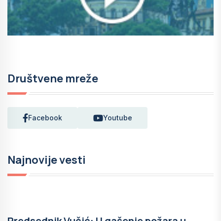
Društvene mreže
Facebook
Youtube
Najnovije vesti
Predsednik Vučić: U gašenje požara u