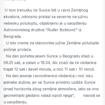
U tom trenutku će Sunce biti u ravni Zemljinog
ekvatora, odnosno prelazi sa severne na južnu
nebesku poluloptu, objašnjeno je u saopštenju
Astronomskog društva "Ruđer Bošković" iz
Beograda.
U isto vreme za stanovnike južne Zemljine polulopte
počinje proleće.
Na dan početka jeseni Sunce u Beogradu izlazi u
06.25 sati, a zalazi u 18.34, što znači da će obdanica
trajati 12 sati i devet minuta, a noć 11 sati i 51 minut.
Na dan jesenje ravnodnevice obdanica i noć nisu
jednake dužine, jer se Sunce prividno uzdiže Sunce
iznad horizonta zbog zemljine atmosfere, iako se ono
geometrijski gledano nalazi ispod njega", navodi se
u saopštenju.