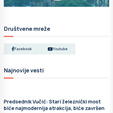
Društvene mreže
Facebook
Youtube
Najnovije vesti
Predsednik Vučić: Stari železnički most
biće najmodernija atrakcija, biće završen