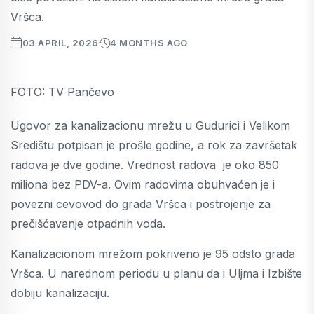
Vršca.
03 APRIL, 2026
4 MONTHS AGO
FOTO: TV Pančevo
Ugovor za kanalizacionu mrežu u Gudurici i Velikom
Središtu potpisan je prošle godine, a rok za završetak
radova je dve godine. Vrednost radova je oko 850
miliona bez PDV-a. Ovim radovima obuhvaćen je i
povezni cevovod do grada Vršca i postrojenje za
prečišćavanje otpadnih voda.
Kanalizacionom mrežom pokriveno je 95 odsto grada
Vršca. U narednom periodu u planu da i Uljma i Izbište
dobiju kanalizaciju.