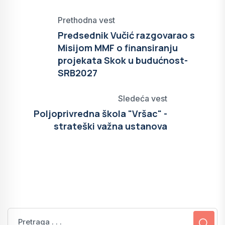
Prethodna vest
Predsednik Vučić razgovarao s
Misijom MMF o finansiranju
projekata Skok u budućnost-
SRB2027
Sledeća vest
Poljoprivredna škola "Vršac" -
strateški važna ustanova