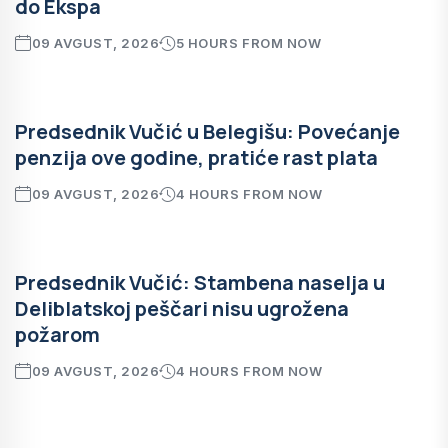
do Ekspa
09 AVGUST, 2026
5 HOURS FROM NOW
Predsednik Vučić u Belegišu: Povećanje
penzija ove godine, pratiće rast plata
09 AVGUST, 2026
4 HOURS FROM NOW
Predsednik Vučić: Stambena naselja u
Deliblatskoj peščari nisu ugrožena
požarom
09 AVGUST, 2026
4 HOURS FROM NOW