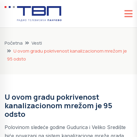
Početna
Vesti
U ovom gradu pokrivenost kanalizacionom mrežom je
95 odsto
U ovom gradu pokrivenost
kanalizacionom mrežom je 95
odsto
Polovinom sledeće godine Gudurica i Veliko Središte
biće povezani na sistem kanalizacione mreže grada