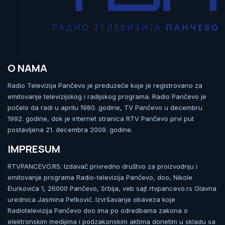
O NAMA
Radio Televizija Pančevo je preduzeće koje je registrovano za
emitovanje televizijskog i radijskog programa. Radio Pančevo je
počelo da radi u aprilu 1980. godine, TV Pančevo u decembru
1992. godine, dok je internet stranica RTV Pančevo prvi put
postavljena 21. decembra 2009. godine.
IMPRESUM
RTVPANCEVO.RS. Izdavač privredno društvo za proizvodnju i
emitovanje programa Radio-televizija Pančevo, doo, Nikole
Đurkovića 1, 26000 Pančevo, Srbija, veb sajt rtvpancevo.rs Glavna
urednica Jasmina Petković. Izvršavanje obaveza koje
Radiotelevizija Pančevo doo ima po odredbama zakona o
elektronskim medijima i podzakonskim aktima donetim u skladu sa