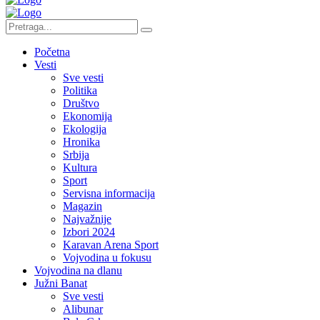
Početna
Vesti
Sve vesti
Politika
Društvo
Ekonomija
Ekologija
Hronika
Srbija
Kultura
Sport
Servisna informacija
Magazin
Najvažnije
Izbori 2024
Karavan Arena Sport
Vojvodina u fokusu
Vojvodina na dlanu
Južni Banat
Sve vesti
Alibunar