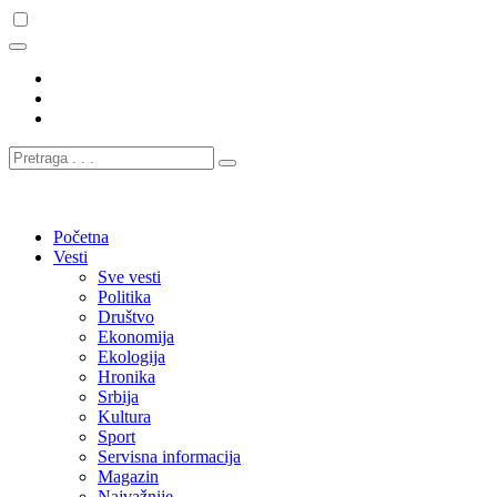
Početna
Vesti
Sve vesti
Politika
Društvo
Ekonomija
Ekologija
Hronika
Srbija
Kultura
Sport
Servisna informacija
Magazin
Najvažnije