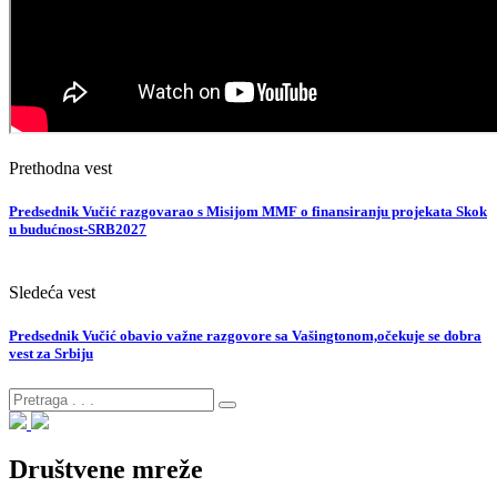
Prethodna vest
Predsednik Vučić razgovarao s Misijom MMF o finansiranju projekata Skok
u budućnost-SRB2027
Sledeća vest
Predsednik Vučić obavio važne razgovore sa Vašingtonom,očekuje se dobra
vest za Srbiju
Društvene mreže