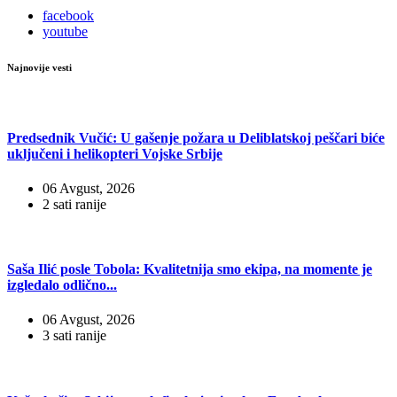
facebook
youtube
Najnovije vesti
Predsednik Vučić: U gašenje požara u Deliblatskoj peščari biće
uključeni i helikopteri Vojske Srbije
06 Avgust, 2026
2 sati ranije
Saša Ilić posle Tobola: Kvalitetnija smo ekipa, na momente je
izgledalo odlično...
06 Avgust, 2026
3 sati ranije