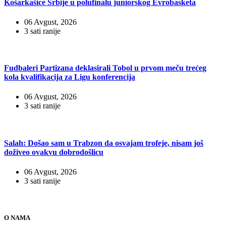
Košarkašice Srbije u polufinalu juniorskog Evrobasketa
06 Avgust, 2026
3 sati ranije
Fudbaleri Partizana deklasirali Tobol u prvom meču trećeg
kola kvalifikacija za Ligu konferencija
06 Avgust, 2026
3 sati ranije
Salah: Došao sam u Trabzon da osvajam trofeje, nisam još
doživeo ovakvu dobrodošlicu
06 Avgust, 2026
3 sati ranije
O NAMA