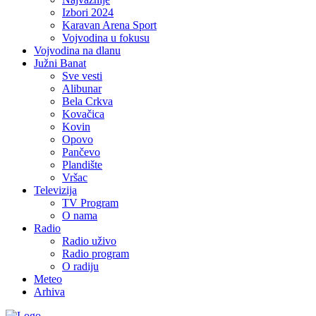
Izbori 2024
Karavan Arena Sport
Vojvodina u fokusu
Vojvodina na dlanu
Južni Banat
Sve vesti
Alibunar
Bela Crkva
Kovačica
Kovin
Opovo
Pančevo
Plandište
Vršac
Televizija
TV Program
O nama
Radio
Radio uživo
Radio program
O radiju
Meteo
Arhiva