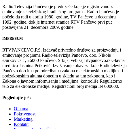
Radio Televizija Pančevo je preduzeće koje je registrovano za
emitovanje televizijskog i radijskog programa. Radio Pančevo je
počelo da radi u aprilu 1980. godine, TV Pančevo u decembru
1992. godine, dok je internet stranica RTV Pančevo prvi put
postavljena 21. decembra 2009. godine.
IMPRESUM
RTVPANCEVO.RS. Izdavač privredno društvo za proizvodnju i
emitovanje programa Radio-televizija Pančevo, doo, Nikole
Đurkovića 1, 26000 Pančevo, Srbija, veb sajt rtvpancevo.rs Glavna
urednica Jasmina Petković. Izvršavanje obaveza koje Radiotelevizija
Pančevo doo ima po odredbama zakona o elektronskim medijima i
podzakonskim aktima donetim u skladu sa tim zakonom, kao i
Zakona o javnom informisanju i medijima, kontroliše Regulatorno
telo za elektronske medije. Registracioni broj medija IN 000600.
Pogledajte još:
O nama
Pokrivenost
Marketing
Kontakt