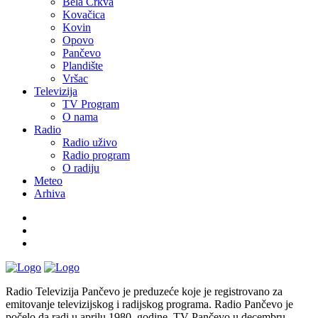
Bela Crkva
Kovačica
Kovin
Opovo
Pančevo
Plandište
Vršac
Televizija
TV Program
O nama
Radio
Radio uživo
Radio program
O radiju
Meteo
Arhiva
Radio Televizija Pančevo je preduzeće koje je registrovano za
emitovanje televizijskog i radijskog programa. Radio Pančevo je
počelo da radi u aprilu 1980. godine, TV Pančevo u decembru