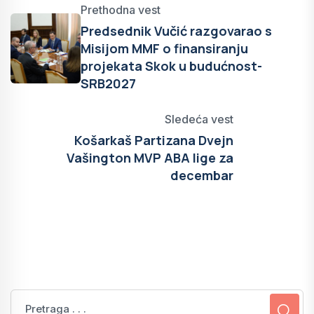
Prethodna vest
Predsednik Vučić razgovarao s
Misijom MMF o finansiranju
projekata Skok u budućnost-
SRB2027
Sledeća vest
Košarkaš Partizana Dvejn
Vašington MVP ABA lige za
decembar