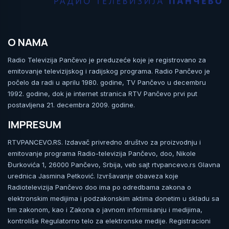
O NAMA
Radio Televizija Pančevo je preduzeće koje je registrovano za
emitovanje televizijskog i radijskog programa. Radio Pančevo je
počelo da radi u aprilu 1980. godine, TV Pančevo u decembru
1992. godine, dok je internet stranica RTV Pančevo prvi put
postavljena 21. decembra 2009. godine.
IMPRESUM
RTVPANCEVO.RS. Izdavač privredno društvo za proizvodnju i
emitovanje programa Radio-televizija Pančevo, doo, Nikole
Đurkovića 1, 26000 Pančevo, Srbija, veb sajt rtvpancevo.rs Glavna
urednica Jasmina Petković. Izvršavanje obaveza koje
Radiotelevizija Pančevo doo ima po odredbama zakona o
elektronskim medijima i podzakonskim aktima donetim u skladu sa
tim zakonom, kao i Zakona o javnom informisanju i medijima,
kontroliše Regulatorno telo za elektronske medije. Registracioni