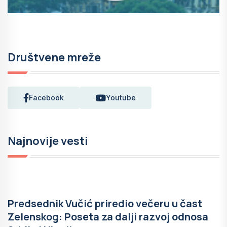
Društvene mreže
Facebook
Youtube
Najnovije vesti
Predsednik Vučić priredio večeru u čast
Zelenskog: Poseta za dalji razvoj odnosa