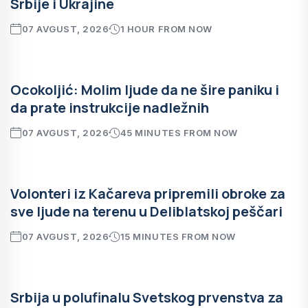
Srbije i Ukrajine
07 AVGUST, 2026
1 HOUR FROM NOW
Ocokoljić: Molim ljude da ne šire paniku i
da prate instrukcije nadležnih
07 AVGUST, 2026
45 MINUTES FROM NOW
Volonteri iz Kačareva pripremili obroke za
sve ljude na terenu u Deliblatskoj peščari
07 AVGUST, 2026
15 MINUTES FROM NOW
Srbija u polufinalu Svetskog prvenstva za