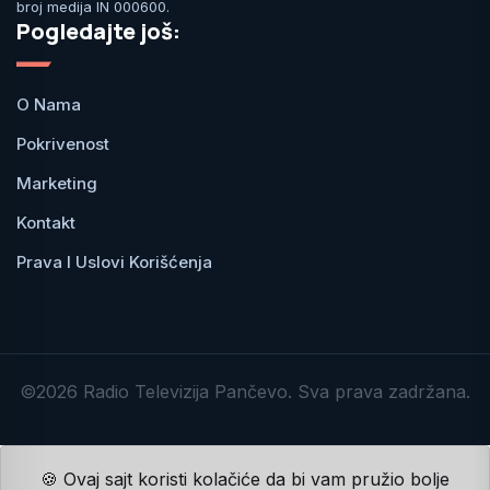
broj medija IN 000600.
Pogledajte još:
O Nama
Pokrivenost
Marketing
Kontakt
Prava I Uslovi Korišćenja
©2026 Radio Televizija Pančevo. Sva prava zadržana.
🍪 Ovaj sajt koristi kolačiće da bi vam pružio bolje