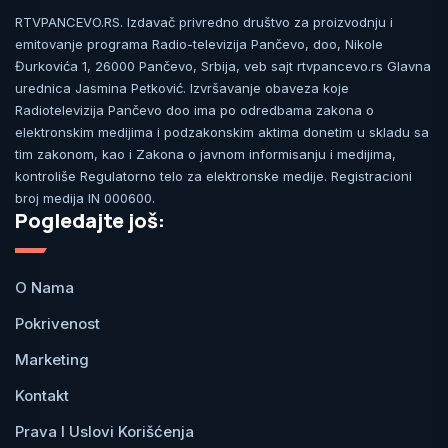
RTVPANCEVO.RS. Izdavač privredno društvo za proizvodnju i
emitovanje programa Radio-televizija Pančevo, doo, Nikole
Đurkovića 1, 26000 Pančevo, Srbija, veb sajt rtvpancevo.rs Glavna
urednica Jasmina Petković. Izvršavanje obaveza koje
Radiotelevizija Pančevo doo ima po odredbama zakona o
elektronskim medijima i podzakonskim aktima donetim u skladu sa
tim zakonom, kao i Zakona o javnom informisanju i medijima,
kontroliše Regulatorno telo za elektronske medije. Registracioni
broj medija IN 000600.
Pogledajte još:
O Nama
Pokrivenost
Marketing
Kontakt
Prava I Uslovi Korišćenja