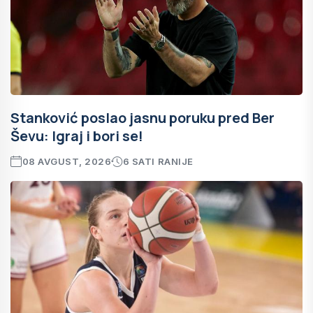
Stanković poslao jasnu poruku pred Ber
Ševu: Igraj i bori se!
08 AVGUST, 2026
6 SATI RANIJE