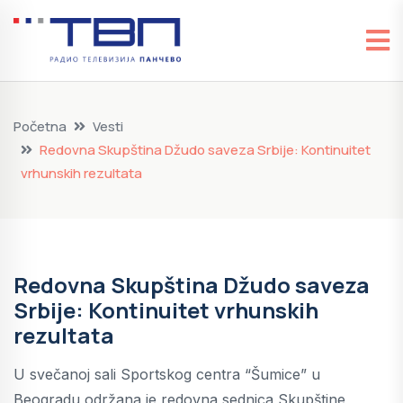
Početna
Vesti
Redovna Skupština Džudo saveza Srbije: Kontinuitet
vrhunskih rezultata
Redovna Skupština Džudo saveza
Srbije: Kontinuitet vrhunskih
rezultata
U svečanoj sali Sportskog centra “Šumice” u
Beogradu održana je redovna sednica Skupštine