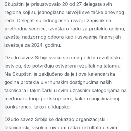
Skupštini je prisustvovalo 20 od 27 delegata svih
regiona koji su jednoglasno usvojili sve tačke dnevnog
reda. Delegati su jednoglasno usvojili zapisnik sa
prethodne sednice, izveštaj o radu za proteklu godinu,
izveštaj nadzornog odbora kao i usvajanje finansijkih
izveštaja za 2024. godinu.
Džudo savez Srbije svake sezone podiže rezultatsku
lestvicu, što potvrđuju ostvareni rezultati na tatamiju.
Na Skupštini je zaključeno da je i ova kalendarska
godina protekla u vrhunskim dostignućima naših
takmičara i takmičarki u svim uzrasnim kategorijama na
međunarodnoj sportskoj sceni, kako u pojedinačnoj
konkurenciji, tako i u klupskoj.
Džudo savez Srbije se dokazao organizacijski i
takmičarski, visokim nivoom rada i rezultata u svim