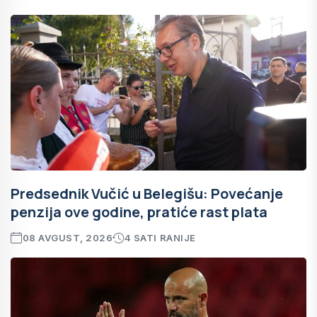
Predsednik Vučić u Belegišu: Povećanje
penzija ove godine, pratiće rast plata
08 AVGUST, 2026
4 SATI RANIJE