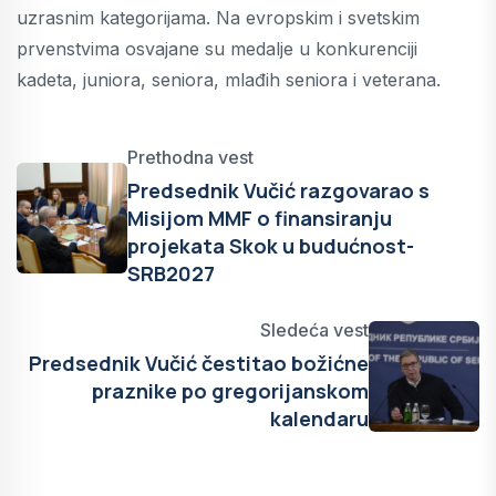
uzrasnim kategorijama. Na evropskim i svetskim
prvenstvima osvajane su medalje u konkurenciji
kadeta, juniora, seniora, mlađih seniora i veterana.
Prethodna vest
Predsednik Vučić razgovarao s
Misijom MMF o finansiranju
projekata Skok u budućnost-
SRB2027
Sledeća vest
Predsednik Vučić čestitao božićne
praznike po gregorijanskom
kalendaru