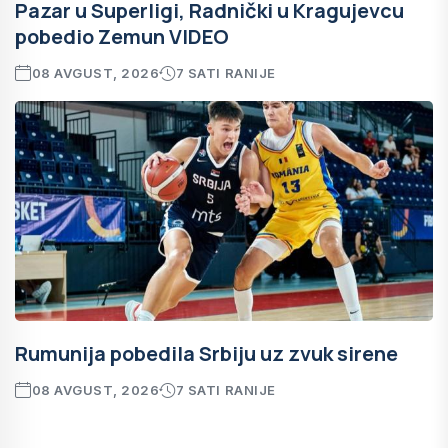
Pazar u Superligi, Radnički u Kragujevcu
pobedio Zemun VIDEO
08 AVGUST, 2026
7 SATI RANIJE
Rumunija pobedila Srbiju uz zvuk sirene
08 AVGUST, 2026
7 SATI RANIJE