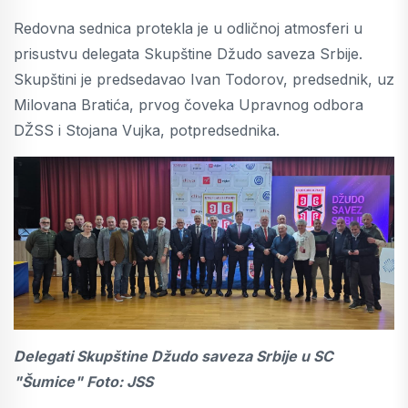
Redovna sednica protekla je u odličnoj atmosferi u
prisustvu delegata Skupštine Džudo saveza Srbije.
Skupštini je predsedavao Ivan Todorov, predsednik, uz
Milovana Bratića, prvog čoveka Upravnog odbora
DŽSS i Stojana Vujka, potpredsednika.
Delegati Skupštine Džudo saveza Srbije u SC
"Šumice" Foto: JSS