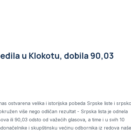
bedila u Klokotu, dobila 90,03
nas ostvarena velika i istorijska pobeda Srpske liste i srpsk
kružen više nego odličan rezultat - Srpska lista je odnela
va ili 90,03 odsto od važećih glasova, a time i u svih 10
radonačelnike i skupštinsku većinu odbornika iz redova naš