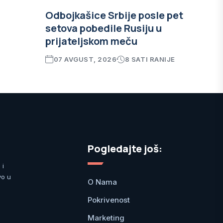
Odbojkašice Srbije posle pet
setova pobedile Rusiju u
prijateljskom meču
07 AVGUST, 2026
8 SATI RANIJE
Pogledajte još:
 i
vo u
O Nama
Pokrivenost
Marketing