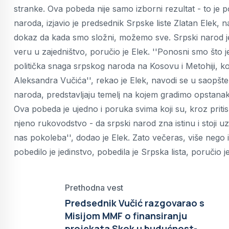
stranke. Ova pobeda nije samo izborni rezultat - to je 
naroda, izjavio je predsednik Srpske liste Zlatan Elek, 
dokaz da kada smo složni, možemo sve. Srpski narod je
veru u zajedništvo, poručio je Elek. ''Ponosni smo što j
politička snaga srpskog naroda na Kosovu i Metohiji, k
Aleksandra Vučića'', rekao je Elek, navodi se u saopšte
naroda, predstavljaju temelj na kojem gradimo opstana
Ova pobeda je ujedno i poruka svima koji su, kroz pritiske
njeno rukovodstvo - da srpski narod zna istinu i stoji 
nas pokoleba'', dodao je Elek. Zato večeras, više nego
pobedilo je jedinstvo, pobedila je Srpska lista, poručio j
Prethodna vest
Predsednik Vučić razgovarao s
Misijom MMF o finansiranju
projekata Skok u budućnost-