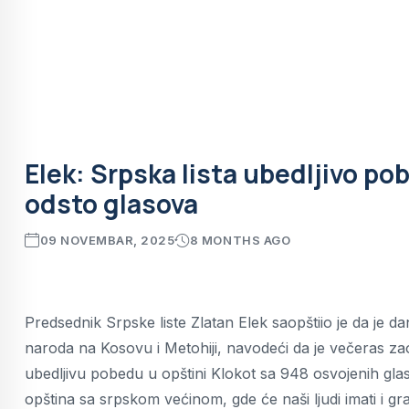
Elek: Srpska lista ubedljivo po
odsto glasova
09 NOVEMBAR, 2025
8 MONTHS AGO
Predsednik Srpske liste Zlatan Elek saopštiio je da je da
naroda na Kosovu i Metohiji, navodeći da je večeras zao
ubedljivu pobedu u opštini Klokot sa 948 osvojenih glaso
opština sa srpskom većinom, gde će naši ljudi imati i g