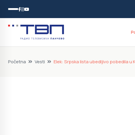
P
Početna
Vesti
Elek: Srpska lista ubedljivo pobedila u