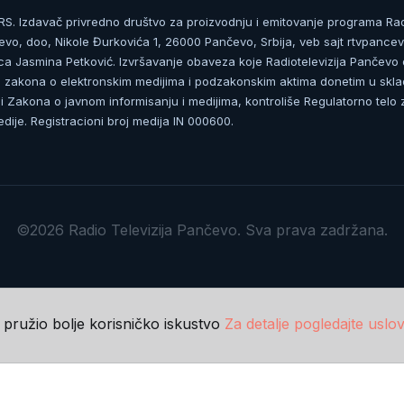
. Izdavač privredno društvo za proizvodnju i emitovanje programa Ra
čevo, doo, Nikole Đurkovića 1, 26000 Pančevo, Srbija, veb sajt rtvpancev
ca Jasmina Petković. Izvršavanje obaveza koje Radiotelevizija Pančevo
zakona o elektronskim medijima i podzakonskim aktima donetim u skla
 Zakona o javnom informisanju i medijima, kontroliše Regulatorno telo 
dije. Registracioni broj medija IN 000600.
©2026 Radio Televizija Pančevo. Sva prava zadržana.
m pružio bolje korisničko iskustvo
Za detalje pogledajte uslov