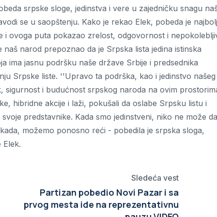
pobeda srpske sloge, jedinstva i vere u zajedničku snagu na
navodi se u saopštenju. Kako je rekao Elek, pobeda je najbolj
 i ovoga puta pokazao zrelost, odgovornost i nepokoleblji
e naš narod prepoznao da je Srpska lista jedina istinska
oja ima jasnu podršku naše države Srbije i predsednika
nju Srpske liste. ''Upravo ta podrška, kao i jedinstvo našeg
k, sigurnost i budućnost srpskog naroda na ovim prostorim
, hibridne akcije i laži, pokušali da oslabe Srpsku listu i
uz svoje predstavnike. Kada smo jedinstveni, niko ne može d
 ikada, možemo ponosno reći - pobedila je srpska sloga,
e Elek.
Sledeća vest
Partizan pobedio Novi Pazar i sa
prvog mesta ide na reprezentativnu
pauzu VIDEO