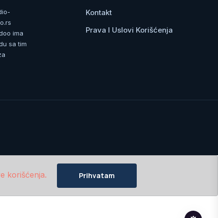
Kontakt
dio-
o.rs
Prava I Uslovi Korišćenja
 doo ima
du sa tim
za
e korišćenja.
Prihvatam