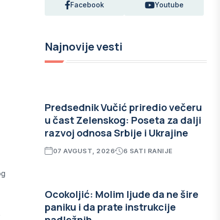
Facebook
Youtube
Najnovije vesti
Predsednik Vučić priredio večeru
u čast Zelenskog: Poseta za dalji
razvoj odnosa Srbije i Ukrajine
07 AVGUST, 2026
6 SATI RANIJE
og
Ocokoljić: Molim ljude da ne šire
paniku i da prate instrukcije
e
nadležnih