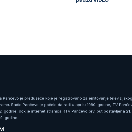
ja Pančevo je preduzeće koje je registrovano za emitovanje televizijskog
rama. Radio Pančevo je počelo da radi u aprilu 1980. godine, TV Panče
 godine, dok je internet stranica RTV Pančevo prvi put postavljena 21.
. godine.
UM