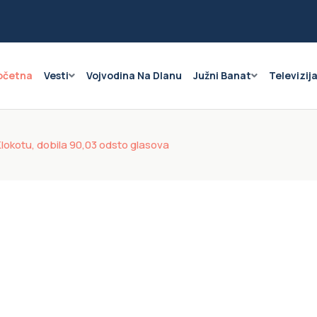
očetna
Vesti
Vojvodina Na Dlanu
Južni Banat
Televizij
 Klokotu, dobila 90,03 odsto glasova