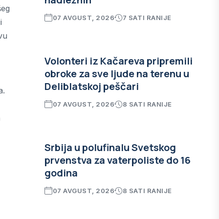
šeg
07 AVGUST, 2026
7 SATI RANIJE
i
vu
Volonteri iz Kačareva pripremili
obroke za sve ljude na terenu u
Deliblatskoj peščari
a.
07 AVGUST, 2026
8 SATI RANIJE
a
Srbija u polufinalu Svetskog
prvenstva za vaterpoliste do 16
godina
07 AVGUST, 2026
8 SATI RANIJE