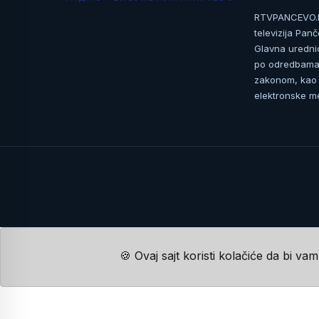
RTVPANCEVO.RS
televizija Pan
Glavna uredni
po odredbama 
zakonom, kao i
elektronske me
🍪 Ovaj sajt koristi kolačiće da bi va