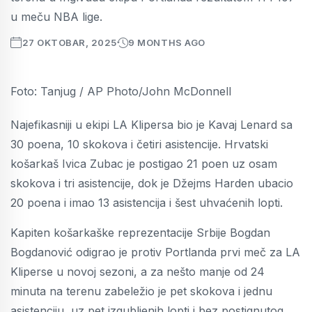
u meču NBA lige.
27 OKTOBAR, 2025
9 MONTHS AGO
Foto: Tanjug / AP Photo/John McDonnell
Najefikasniji u ekipi LA Klipersa bio je Kavaj Lenard sa
30 poena, 10 skokova i četiri asistencije. Hrvatski
košarkaš Ivica Zubac je postigao 21 poen uz osam
skokova i tri asistencije, dok je Džejms Harden ubacio
20 poena i imao 13 asistencija i šest uhvaćenih lopti.
Kapiten košarkaške reprezentacije Srbije Bogdan
Bogdanović odigrao je protiv Portlanda prvi meč za LA
Kliperse u novoj sezoni, a za nešto manje od 24
minuta na terenu zabeležio je pet skokova i jednu
asistenciju, uz pet izgubljenih lopti i bez postignutog