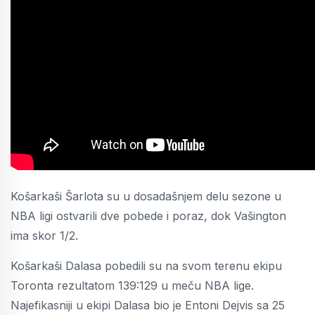
Košarkaši Šarlota su u dosadašnjem delu sezone u
NBA ligi ostvarili dve pobede i poraz, dok Vašington
ima skor 1/2.
Košarkaši Dalasa pobedili su na svom terenu ekipu
Toronta rezultatom 139:129 u meču NBA lige.
Najefikasniji u ekipi Dalasa bio je Entoni Dejvis sa 25