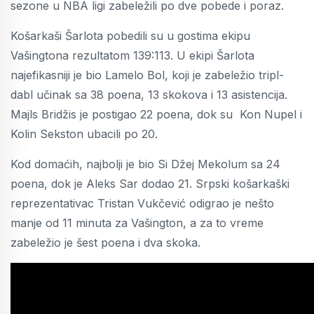
sezone u NBA ligi zabeležili po dve pobede i poraz.
Košarkaši Šarlota pobedili su u gostima ekipu
Vašingtona rezultatom 139:113. U ekipi Šarlota
najefikasniji je bio Lamelo Bol, koji je zabeležio tripl-
dabl učinak sa 38 poena, 13 skokova i 13 asistencija.
Majls Bridžis je postigao 22 poena, dok su Kon Nupel i
Kolin Sekston ubacili po 20.
Kod domaćih, najbolji je bio Si Džej Mekolum sa 24
poena, dok je Aleks Sar dodao 21. Srpski košarkaški
reprezentativac Tristan Vukčević odigrao je nešto
manje od 11 minuta za Vašington, a za to vreme
zabeležio je šest poena i dva skoka.