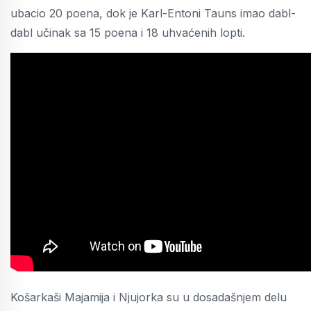
ubacio 20 poena, dok je Karl-Entoni Tauns imao dabl-
dabl učinak sa 15 poena i 18 uhvaćenih lopti.
Košarkaši Majamija i Njujorka su u dosadašnjem delu