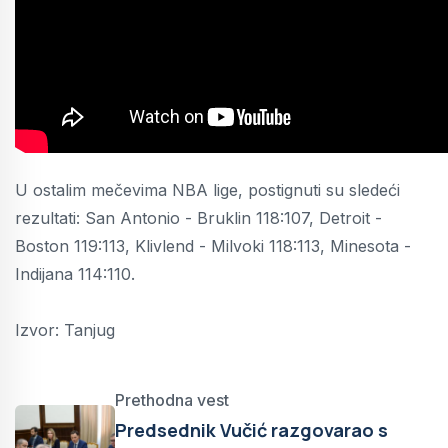
U ostalim mečevima NBA lige, postignuti su sledeći
rezultati: San Antonio - Bruklin 118:107, Detroit -
Boston 119:113, Klivlend - Milvoki 118:113, Minesota -
Indijana 114:110.
Izvor: Tanjug
Prethodna vest
Predsednik Vučić razgovarao s