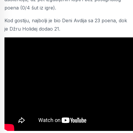
poena (0/4 šut iz igre).
Kod gostiju, najbolji je bio Deni Avdija sa 23 poena, dok
je Džru Holidej dodao 21.