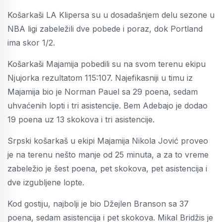
Košarkaši LA Klipersa su u dosadašnjem delu sezone u
NBA ligi zabeležili dve pobede i poraz, dok Portland
ima skor 1/2.
Košarkaši Majamija pobedili su na svom terenu ekipu
Njujorka rezultatom 115:107. Najefikasniji u timu iz
Majamija bio je Norman Pauel sa 29 poena, sedam
uhvaćenih lopti i tri asistencije. Bem Adebajo je dodao
19 poena uz 13 skokova i tri asistencije.
Srpski košarkaš u ekipi Majamija Nikola Jović proveo
je na terenu nešto manje od 25 minuta, a za to vreme
zabeležio je šest poena, pet skokova, pet asistencija i
dve izgubljene lopte.
Kod gostiju, najbolji je bio Džejlen Branson sa 37
poena, sedam asistencija i pet skokova. Mikal Bridžis je