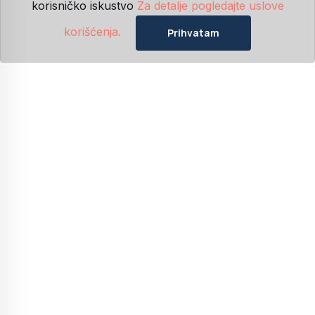
korisničko iskustvo
Za detalje pogledajte uslove
korišćenja.
Prihvatam