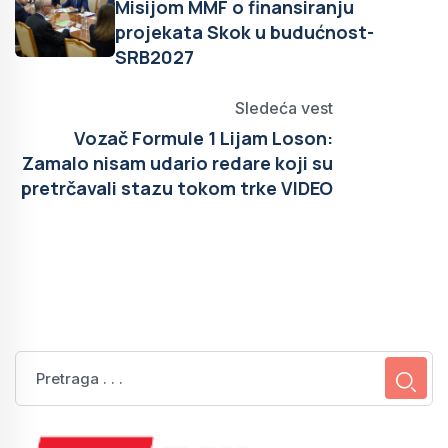
Misijom MMF o finansiranju
projekata Skok u budućnost-
SRB2027
Sledeća vest
Vozač Formule 1 Lijam Loson:
Zamalo nisam udario redare koji su
pretrčavali stazu tokom trke VIDEO