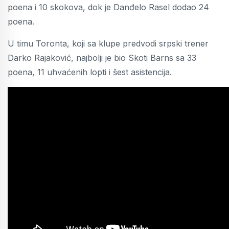
poena i 10 skokova, dok je Danđelo Rasel dodao 24
poena.
U timu Toronta, koji sa klupe predvodi srpski trener
Darko Rajaković, najbolji je bio Skoti Barns sa 33
poena, 11 uhvaćenih lopti i šest asistencija.