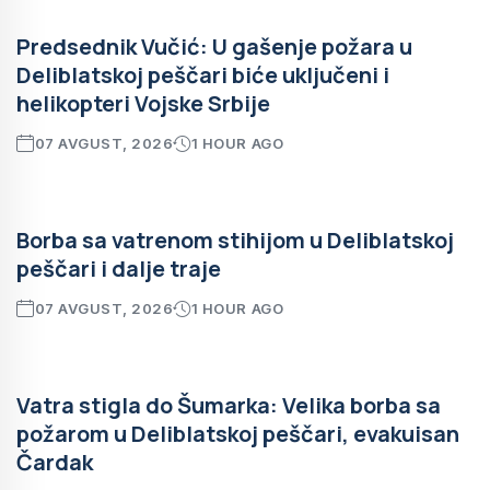
Predsednik Vučić: U gašenje požara u
Deliblatskoj peščari biće uključeni i
helikopteri Vojske Srbije
07 AVGUST, 2026
1 HOUR AGO
Borba sa vatrenom stihijom u Deliblatskoj
peščari i dalje traje
07 AVGUST, 2026
1 HOUR AGO
Vatra stigla do Šumarka: Velika borba sa
požarom u Deliblatskoj peščari, evakuisan
Čardak