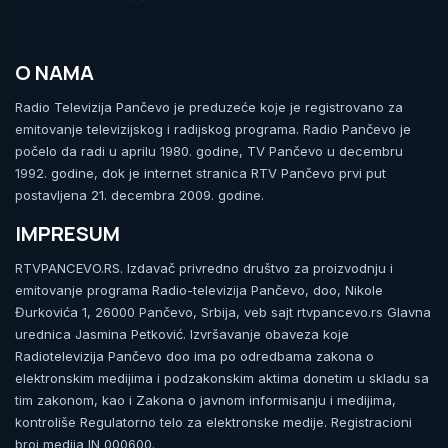
O NAMA
Radio Televizija Pančevo je preduzeće koje je registrovano za
emitovanje televizijskog i radijskog programa. Radio Pančevo je
počelo da radi u aprilu 1980. godine, TV Pančevo u decembru
1992. godine, dok je internet stranica RTV Pančevo prvi put
postavljena 21. decembra 2009. godine.
IMPRESUM
RTVPANCEVO.RS. Izdavač privredno društvo za proizvodnju i
emitovanje programa Radio-televizija Pančevo, doo, Nikole
Đurkovića 1, 26000 Pančevo, Srbija, veb sajt rtvpancevo.rs Glavna
urednica Jasmina Petković. Izvršavanje obaveza koje
Radiotelevizija Pančevo doo ima po odredbama zakona o
elektronskim medijima i podzakonskim aktima donetim u skladu sa
tim zakonom, kao i Zakona o javnom informisanju i medijima,
kontroliše Regulatorno telo za elektronske medije. Registracioni
broj medija IN 000600.