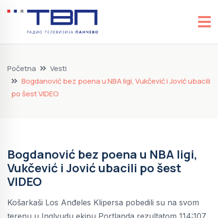
Početna
Vesti
Bogdanović bez poena u NBA ligi, Vukčević i Jović ubacili
po šest VIDEO
Bogdanović bez poena u NBA ligi,
Vukčević i Jović ubacili po šest
VIDEO
Košarkaši Los Anđeles Klipersa pobedili su na svom
terenu u Inglvudu ekipu Portlanda rezultatom 114:107