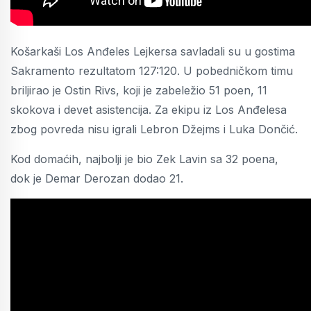
Košarkaši Los Anđeles Lejkersa savladali su u gostima
Sakramento rezultatom 127:120. U pobedničkom timu
briljirao je Ostin Rivs, koji je zabeležio 51 poen, 11
skokova i devet asistencija. Za ekipu iz Los Anđelesa
zbog povreda nisu igrali Lebron Džejms i Luka Dončić.
Kod domaćih, najbolji je bio Zek Lavin sa 32 poena,
dok je Demar Derozan dodao 21.