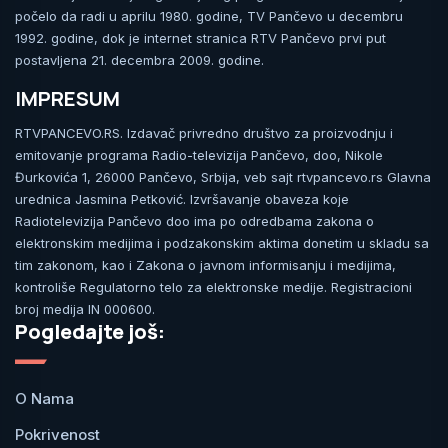
počelo da radi u aprilu 1980. godine, TV Pančevo u decembru
1992. godine, dok je internet stranica RTV Pančevo prvi put
postavljena 21. decembra 2009. godine.
IMPRESUM
RTVPANCEVO.RS. Izdavač privredno društvo za proizvodnju i
emitovanje programa Radio-televizija Pančevo, doo, Nikole
Đurkovića 1, 26000 Pančevo, Srbija, veb sajt rtvpancevo.rs Glavna
urednica Jasmina Petković. Izvršavanje obaveza koje
Radiotelevizija Pančevo doo ima po odredbama zakona o
elektronskim medijima i podzakonskim aktima donetim u skladu sa
tim zakonom, kao i Zakona o javnom informisanju i medijima,
kontroliše Regulatorno telo za elektronske medije. Registracioni
broj medija IN 000600.
Pogledajte još:
O Nama
Pokrivenost