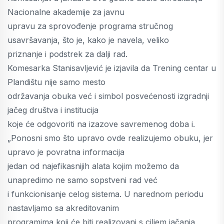
Nacionalne akademije za javnu
upravu za sprovođenje programa stručnog
usavršavanja, što je, kako je navela, veliko
priznanje i podstrek za dalji rad.
Komesarka Stanisavljević je izjavila da Trening centar u
Plandištu nije samo mesto
održavanja obuka već i simbol posvećenosti izgradnji
jačeg društva i institucija
koje će odgovoriti na izazove savremenog doba i.
„Ponosni smo što upravo ovde realizujemo obuku, jer
upravo je povratna informacija
jedan od najefikasnijih alata kojim možemo da
unapredimo ne samo sopstveni rad već
i funkcionisanje celog sistema. U narednom periodu
nastavljamo sa akreditovanim
programima koji će biti realizovani s ciljem jačanja