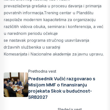
prevazilaženja grešaka u procesu davanja i primanja
povratnih informacija.Trening centar u Plandištu
raspolaže modernim kapacitetima za organizaciju
različitih vidova obuka, seminara i konferencija, a već
u narednom periodu očekuje
se nastavak programa stručnog usavršavanja
državnih službenika u saradnji
Komesarijata i Nacionalne akademije za javnu upravu.
Prethodna vest
Predsednik Vučić razgovarao s
Misijom MMF o finansiranju
projekata Skok u budućnost-
SRB2027
Sledeća vest