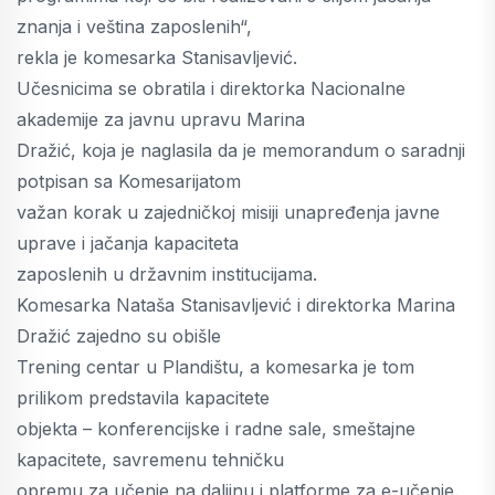
znanja i veština zaposlenih“,
rekla je komesarka Stanisavljević.
Učesnicima se obratila i direktorka Nacionalne
akademije za javnu upravu Marina
Dražić, koja je naglasila da je memorandum o saradnji
potpisan sa Komesarijatom
važan korak u zajedničkoj misiji unapređenja javne
uprave i jačanja kapaciteta
zaposlenih u državnim institucijama.
Komesarka Nataša Stanisavljević i direktorka Marina
Dražić zajedno su obišle
Trening centar u Plandištu, a komesarka je tom
prilikom predstavila kapacitete
objekta – konferencijske i radne sale, smeštajne
kapacitete, savremenu tehničku
opremu za učenje na daljinu i platforme za e-učenje.