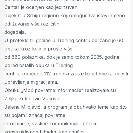
Centar je ocenjen kao jedinstven
objekat u Srbiji i regionu koji omogućava istovremeno
održavanje više različitih
događaja.
U protekle tri godine u Trening centru održano je 60
obuka kroz koje je prošlo više
od 880 polaznika, dok je samo tokom 2025. godine,
pored ostalih obuka u Trening
centru, obučeno 112 trenera za različite teme iz oblasti
upravljanja migracijama.
Obuku „Moć povratne informacije“ realizovale su
Željka Zelenović Vuković i
Jelena Milojević, a program je obuhvatio teme kao što
su pojam i značaj povratne
informacije, veštine komunikacije, tehnike
konstruktivnog fidbeka, kao i načini