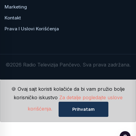
Marketing
Kontakt
Prava I Uslovi Korišćenja
©2026 Radio Televizija Pančevo. Sva prava zadržana.
🍪 Ovaj sajt koristi kolačiće da bi vam pružio bolje
korisničko iskustvo
Za detalje pogledajte uslove
korišćenja.
Prihvatam