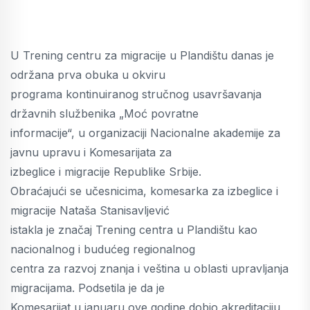
U Trening centru za migracije u Plandištu danas je
održana prva obuka u okviru
programa kontinuiranog stručnog usavršavanja
državnih službenika „Moć povratne
informacije“, u organizaciji Nacionalne akademije za
javnu upravu i Komesarijata za
izbeglice i migracije Republike Srbije.
Obraćajući se učesnicima, komesarka za izbeglice i
migracije Nataša Stanisavljević
istakla je značaj Trening centra u Plandištu kao
nacionalnog i budućeg regionalnog
centra za razvoj znanja i veština u oblasti upravljanja
migracijama. Podsetila je da je
Komesarijat u januaru ove godine dobio akreditaciju