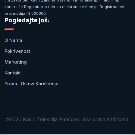
tim zakonom, kao i Zakona o javnom informisanju i medijima,
kontroliše Regulatorno telo za elektronske medije. Registracioni
broj medija IN 000600.
Pogledajte još:
O Nama
Pokrivenost
Marketing
Kontakt
Prava I Uslovi Korišćenja
©2026 Radio Televizija Pančevo. Sva prava zadržana.