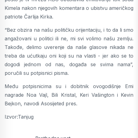
Kimela nakon njegovih komentara o ubistvu američkog
patriote Čarlija Kirka.
“Bez obzira na našu političku orijentaciju, i to da li smo
angažovani u politici ili ne, mi svi volimo našu zemlju.
Takođe, delimo uverenje da naše glasove nikada ne
treba da ućutkaju oni koji su na vlasti - jer ako se to
dogodi jednom od nas, događa se svima nama”,
poručili su potpisnici pisma.
Među potpisnicima su i dobitnik ovogodišnje Emi
nagrade Noa Vajl, Bili Kristal, Keri Vašington i Kevin
Bejkon, navodi Asosijeted pres.
Izvor:Tanjug