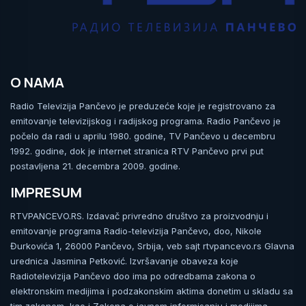
O NAMA
Radio Televizija Pančevo je preduzeće koje je registrovano za
emitovanje televizijskog i radijskog programa. Radio Pančevo je
počelo da radi u aprilu 1980. godine, TV Pančevo u decembru
1992. godine, dok je internet stranica RTV Pančevo prvi put
postavljena 21. decembra 2009. godine.
IMPRESUM
RTVPANCEVO.RS. Izdavač privredno društvo za proizvodnju i
emitovanje programa Radio-televizija Pančevo, doo, Nikole
Đurkovića 1, 26000 Pančevo, Srbija, veb sajt rtvpancevo.rs Glavna
urednica Jasmina Petković. Izvršavanje obaveza koje
Radiotelevizija Pančevo doo ima po odredbama zakona o
elektronskim medijima i podzakonskim aktima donetim u skladu sa