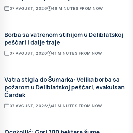
07 AVGUST, 2026
46 MINUTES FROM NOW
Borba sa vatrenom stihijom u Deliblatskoj
peščari i dalje traje
07 AVGUST, 2026
41 MINUTES FROM NOW
Vatra stigla do Šumarka: Velika borba sa
požarom u Deliblatskoj peščari, evakuisan
Čardak
07 AVGUST, 2026
41 MINUTES FROM NOW
Ocokoljić: Gori 700 hektara šume,