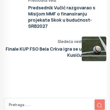
Prethodna vest
Predsednik Vučić razgovarao s
Misijom MMF o finansiranju
projekata Skok u budućnost-
SRB2027
Sledeća vest
Finale КUP FSO Bela Crkva igra se u
Кusiću