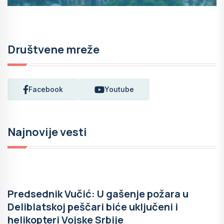
Društvene mreže
Facebook
Youtube
Najnovije vesti
Predsednik Vučić: U gašenje požara u
Deliblatskoj peščari biće uključeni i
helikopteri Vojske Srbije