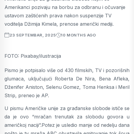
Amerikanci pozivaju na borbu za odbranu i očuvanje
ustavom zaštićenih prava nakon suspenzije TV
voditelja Džimija Kimela, prenose američki mediji.
23 SEPTEMBAR, 2025
10 MONTHS AGO
FOTO: Pixabay/ilustracija
Pismo je potpisalo više od 430 filmskih, TV i pozorišnih
glumaca, uključujući Roberta De Nira, Bena Afleka,
Dženifer Aniston, Selenu Gomez, Toma Henksa i Meril
Strip, preneo je AP.
U pismu Američke unije za građanske slobode ističe se
da je ovo “mračan trenutak za slobodu govora u
američkoj naciji”.Potez je usledio manje od nedelju dana
pošto je tv mreža ABC obustavila emitovanje tok šoua