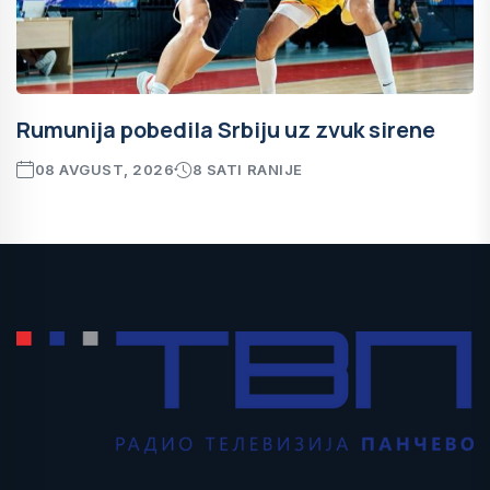
Rumunija pobedila Srbiju uz zvuk sirene
08 AVGUST, 2026
8 SATI RANIJE