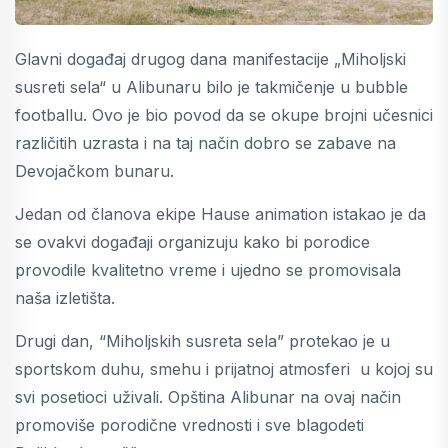
Glavni događaj drugog dana manifestacije „Miholjski
susreti sela“ u Alibunaru bilo je takmičenje u bubble
footballu. Ovo je bio povod da se okupe brojni učesnici
različitih uzrasta i na taj način dobro se zabave na
Devojačkom bunaru.
Jedan od članova ekipe Hause animation istakao je da
se ovakvi događaji organizuju kako bi porodice
provodile kvalitetno vreme i ujedno se promovisala
naša izletišta.
Drugi dan, “Miholjskih susreta sela” protekao je u
sportskom duhu, smehu i prijatnoj atmosferi u kojoj su
svi posetioci uživali. Opština Alibunar na ovaj način
promoviše porodične vrednosti i sve blagodeti