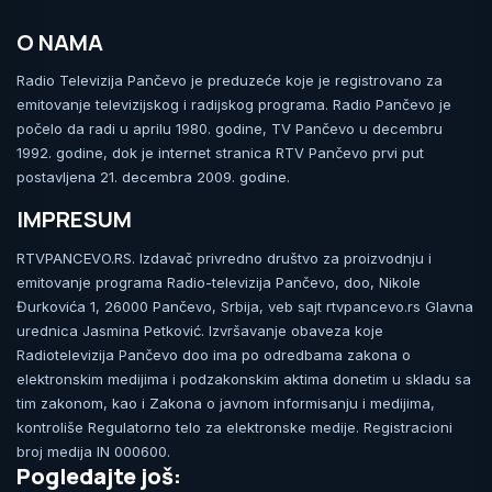
O NAMA
Radio Televizija Pančevo je preduzeće koje je registrovano za
emitovanje televizijskog i radijskog programa. Radio Pančevo je
počelo da radi u aprilu 1980. godine, TV Pančevo u decembru
1992. godine, dok je internet stranica RTV Pančevo prvi put
postavljena 21. decembra 2009. godine.
IMPRESUM
RTVPANCEVO.RS. Izdavač privredno društvo za proizvodnju i
emitovanje programa Radio-televizija Pančevo, doo, Nikole
Đurkovića 1, 26000 Pančevo, Srbija, veb sajt rtvpancevo.rs Glavna
urednica Jasmina Petković. Izvršavanje obaveza koje
Radiotelevizija Pančevo doo ima po odredbama zakona o
elektronskim medijima i podzakonskim aktima donetim u skladu sa
tim zakonom, kao i Zakona o javnom informisanju i medijima,
kontroliše Regulatorno telo za elektronske medije. Registracioni
broj medija IN 000600.
Pogledajte još: