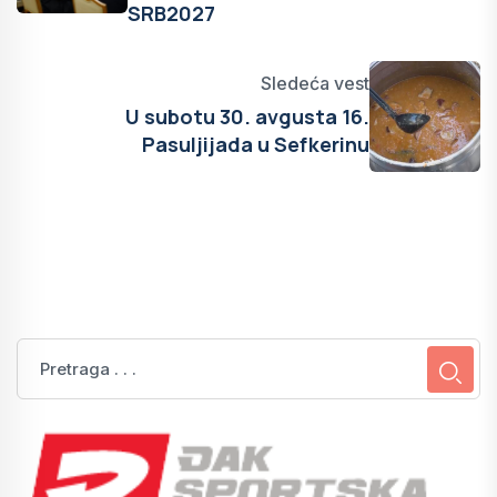
SRB2027
Sledeća vest
U subotu 30. avgusta 16.
Pasuljijada u Sefkerinu