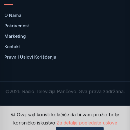
O Nama
Pokrivenost
Marketing
Kontakt
Prava I Uslovi Korišćenja
©2026 Radio Televizija Pančevo. Sva prava zadržana.
🍪 Ovaj sajt koristi kolačiće da bi vam pružio bolje
korisničko iskustvo
Za detalje pogledajte uslove