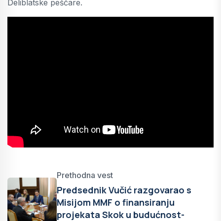
Deliblatske peščare.
Prethodna vest
Predsednik Vučić razgovarao s
Misijom MMF o finansiranju
projekata Skok u budućnost-