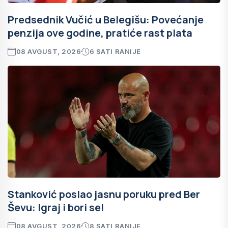
Predsednik Vučić u Belegišu: Povećanje
penzija ove godine, pratiće rast plata
08 AVGUST, 2026
6 SATI RANIJE
Stanković poslao jasnu poruku pred Ber
Ševu: Igraj i bori se!
08 AVGUST, 2026
8 SATI RANIJE