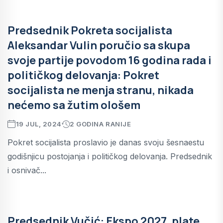
Predsednik Pokreta socijalista
Aleksandar Vulin poručio sa skupa
svoje partije povodom 16 godina rada i
političkog delovanja: Pokret
socijalista ne menja stranu, nikada
nećemo sa žutim ološem
19 JUL, 2024
2 GODINA RANIJE
Pokret socijalista proslavio je danas svoju šesnaestu
godišnjicu postojanja i političkog delovanja. Predsednik
i osnivač...
Predsednik Vučić: Ekspo 2027, plate