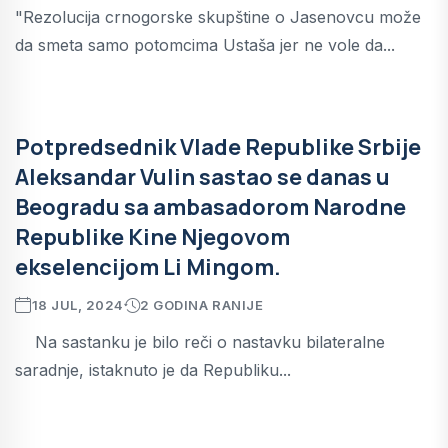
"Rezolucija crnogorske skupštine o Jasenovcu može
da smeta samo potomcima Ustaša jer ne vole da...
Potpredsednik Vlade Republike Srbije
Aleksandar Vulin sastao se danas u
Beogradu sa ambasadorom Narodne
Republike Kine Njegovom
ekselencijom Li Mingom.
18 JUL, 2024
2 GODINA RANIJE
Na sastanku je bilo reči o nastavku bilateralne
saradnje, istaknuto je da Republiku...