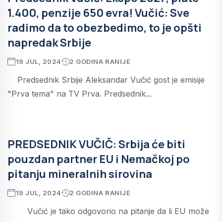
1.400, penzije 650 evra! Vučić: Sve
radimo da to obezbedimo, to je opšti
napredak Srbije
19 JUL, 2024
2 GODINA RANIJE
Predsednik Srbije Aleksandar Vučić gost je emisije
"Prva tema" na TV Prva. Predsednik...
PREDSEDNIK VUČIČ: Srbija će biti
pouzdan partner EU i Nemačkoj po
pitanju mineralnih sirovina
19 JUL, 2024
2 GODINA RANIJE
Vučić je tako odgovorio na pitanje da li EU može