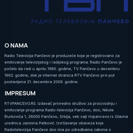
O NAMA
Radio Televizija Pančevo je preduzeće koje je registrovano za
emitovanje televizijskog i radijskog programa. Radio Pančevo je
počelo da radi u aprilu 1980. godine, TV Pančevo u decembru
1992. godine, dok je internet stranica RTV Pančevo prvi put
postavljena 21. decembra 2009. godine.
IMPRESUM
RTVPANCEVO.RS. Izdavač privredno društvo za proizvodnju i
emitovanje programa Radio-televizija Pančevo, doo, Nikole
Đurkovića 1, 26000 Pančevo, Srbija, veb sajt rtvpancevo.rs Glavna
urednica Jasmina Petković. Izvršavanje obaveza koje
Radiotelevizija Pančevo doo ima po odredbama zakona o