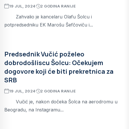
19 JUL, 2024
2 GODINA RANIJE
Zahvalio je kancelaru Olafu Šolcu i
potpredsedniku EK Marošu Šefčoviču i...
Predsednik Vučić poželeo
dobrodošliscu Šolcu: Očekujem
dogovore koji će biti prekretnica za
SRB
19 JUL, 2024
2 GODINA RANIJE
Vučić je, nakon dočeka Šolca na aerodromu u
Beogradu, na Instagramu...