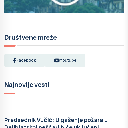
Društvene mreže
Facebook
Youtube
Najnovije vesti
Predsednik Vučić: U gašenje požara u
Deliblatskoj peščari biće uključeni i