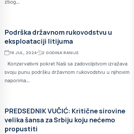
zbog...
Podrška državnom rukovodstvu u
eksploataciji litijuma
19 JUL, 2024
2 GODINA RANIJE
Konzervativni pokret Naši sa zadovoljstvom izražava
svoju punu podršku državnom rukovodstvu u njihovim
naporima...
PREDSEDNIK VUČIĆ: Kritične sirovine
velika šansa za Srbiju koju nećemo
propustiti