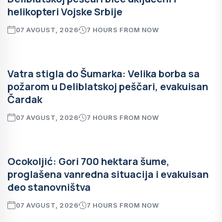
helikopteri Vojske Srbije
07 AVGUST, 2026
7 HOURS FROM NOW
Vatra stigla do Šumarka: Velika borba sa
požarom u Deliblatskoj peščari, evakuisan
Čardak
07 AVGUST, 2026
7 HOURS FROM NOW
Ocokoljić: Gori 700 hektara šume,
proglašena vanredna situacija i evakuisan
deo stanovništva
07 AVGUST, 2026
7 HOURS FROM NOW