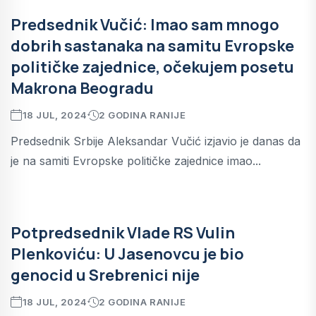
Predsednik Vučić: Imao sam mnogo
dobrih sastanaka na samitu Evropske
političke zajednice, očekujem posetu
Makrona Beogradu
18 JUL, 2024
2 GODINA RANIJE
Predsednik Srbije Aleksandar Vučić izjavio je danas da
je na samiti Evropske političke zajednice imao...
Potpredsednik Vlade RS Vulin
Plenkoviću: U Jasenovcu je bio
genocid u Srebrenici nije
18 JUL, 2024
2 GODINA RANIJE