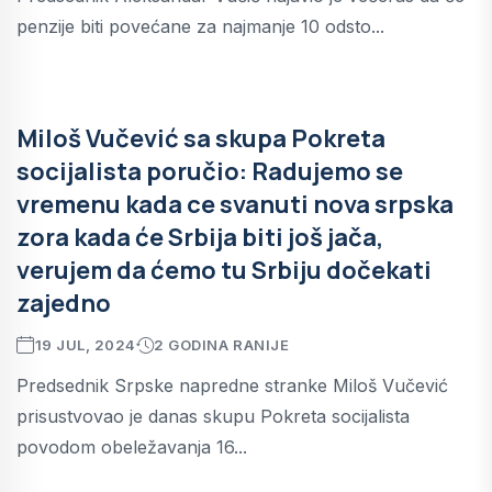
penzije biti povećane za najmanje 10 odsto...
Miloš Vučević sa skupa Pokreta
socijalista poručio: Radujemo se
vremenu kada ce svanuti nova srpska
zora kada će Srbija biti još jača,
verujem da ćemo tu Srbiju dočekati
zajedno
19 JUL, 2024
2 GODINA RANIJE
Predsednik Srpske napredne stranke Miloš Vučević
prisustvovao je danas skupu Pokreta socijalista
povodom obeležavanja 16...