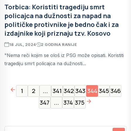
Torbica: Koristiti tragediju smrt
policajca na dužnosti za napad na
političke protivnike je bedno čak i za
izdajnike koji priznaju tzv. Kosovo
18 JUL, 2024
2 GODINA RANIJE
"Nema reči kojim se ološ iz PSG može opisati. Koristiti
tragediju smrt policajca na dužnosti...
page left arrow
1
2
...
341
342
343
344
345
346
page right arrow
347
...
374
375