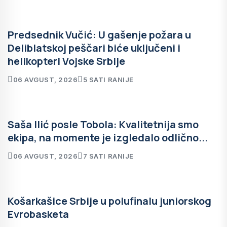
Predsednik Vučić: U gašenje požara u
Deliblatskoj peščari biće uključeni i
helikopteri Vojske Srbije
06 AVGUST, 2026
5 SATI RANIJE
Saša Ilić posle Tobola: Kvalitetnija smo
ekipa, na momente je izgledalo odlično...
06 AVGUST, 2026
7 SATI RANIJE
Košarkašice Srbije u polufinalu juniorskog
Evrobasketa