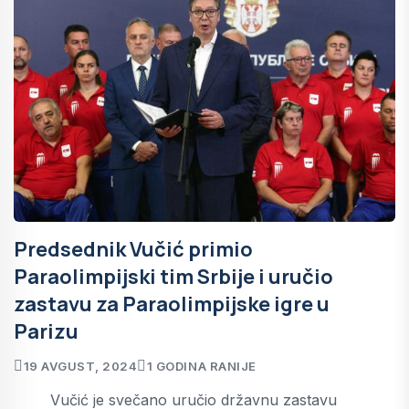
Predsednik Vučić primio
Paraolimpijski tim Srbije i uručio
zastavu za Paraolimpijske igre u
Parizu
19 AVGUST, 2024
1 GODINA RANIJE
Vučić je svečano uručio državnu zastavu