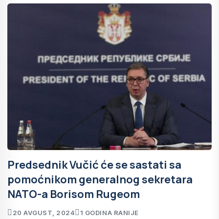
Predsednik Vučić će se sastati sa
pomoćnikom generalnog sekretara
NATO-a Borisom Rugeom
20 AVGUST, 2024
1 GODINA RANIJE