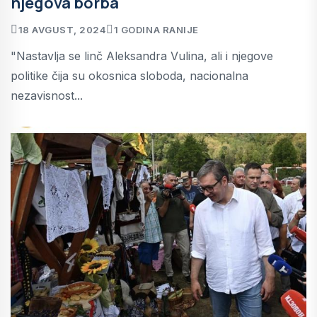
njegova borba
18 AVGUST, 2024
1 GODINA RANIJE
"Nastavlja se linč Aleksandra Vulina, ali i njegove
politike čija su okosnica sloboda, nacionalna
nezavisnost...