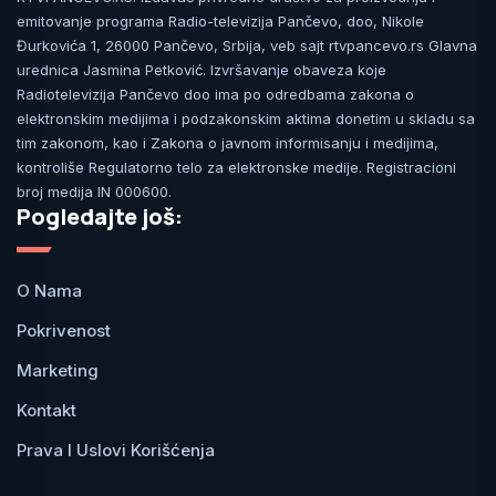
emitovanje programa Radio-televizija Pančevo, doo, Nikole
Đurkovića 1, 26000 Pančevo, Srbija, veb sajt rtvpancevo.rs Glavna
urednica Jasmina Petković. Izvršavanje obaveza koje
Radiotelevizija Pančevo doo ima po odredbama zakona o
elektronskim medijima i podzakonskim aktima donetim u skladu sa
tim zakonom, kao i Zakona o javnom informisanju i medijima,
kontroliše Regulatorno telo za elektronske medije. Registracioni
broj medija IN 000600.
Pogledajte još:
O Nama
Pokrivenost
Marketing
Kontakt
Prava I Uslovi Korišćenja