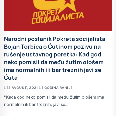
Narodni poslanik Pokreta socijalista
Bojan Torbica o Ćutinom pozivu na
rušenje ustavnog poretka: Kad god
neko pomisli da među žutim ološem
ima normalnih ili bar treznih javi se
Ćuta
18 AVGUST, 2024
1 GODINA RANIJE
"Kada god neko pomisli da među žutim ološem ima
normalnih ili bar treznih, javi se...