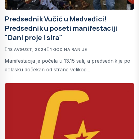
Predsednik Vučić u Medveđici!
Predsednik u poseti manifestaciji
"Dani proje i sira"
18 AVGUST, 2024
1 GODINA RANIJE
Manifestacija je počela u 13.15 sati, a predsednik je po
dolasku dočekan od strane velikog...