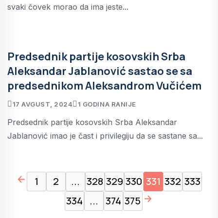
svaki čovek morao da ima jeste...
Predsednik partije kosovskih Srba
Aleksandar Jablanović sastao se sa
predsednikom Aleksandrom Vučićem
17 AVGUST, 2024
1 GODINA RANIJE
Predsednik partije kosovskih Srba Aleksandar
Jablanović imao je čast i privilegiju da se sastane sa...
page left arrow
1
2
...
328
329
330
331
332
333
page right arrow
334
...
374
375