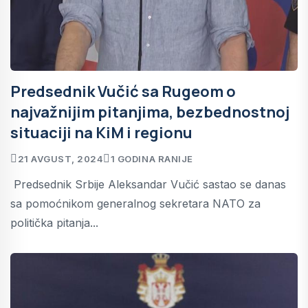
Predsednik Vučić sa Rugeom o
najvažnijim pitanjima, bezbednostnoj
situaciji na KiM i regionu
21 AVGUST, 2024
1 GODINA RANIJE
Predsednik Srbije Aleksandar Vučić sastao se danas
sa pomoćnikom generalnog sekretara NATO za
politička pitanja...