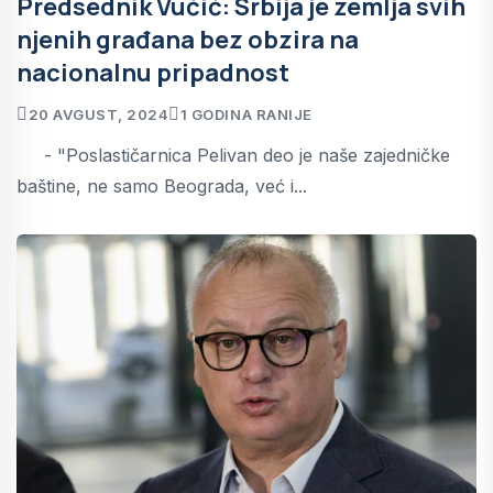
Predsednik Vučić: Srbija je zemlja svih
njenih građana bez obzira na
nacionalnu pripadnost
20 AVGUST, 2024
1 GODINA RANIJE
- "Poslastičarnica Pelivan deo je naše zajedničke
baštine, ne samo Beograda, već i...