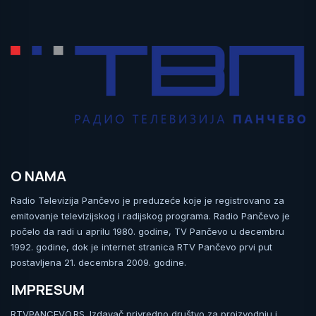
O NAMA
Radio Televizija Pančevo je preduzeće koje je registrovano za
emitovanje televizijskog i radijskog programa. Radio Pančevo je
počelo da radi u aprilu 1980. godine, TV Pančevo u decembru
1992. godine, dok je internet stranica RTV Pančevo prvi put
postavljena 21. decembra 2009. godine.
IMPRESUM
RTVPANCEVO.RS. Izdavač privredno društvo za proizvodnju i