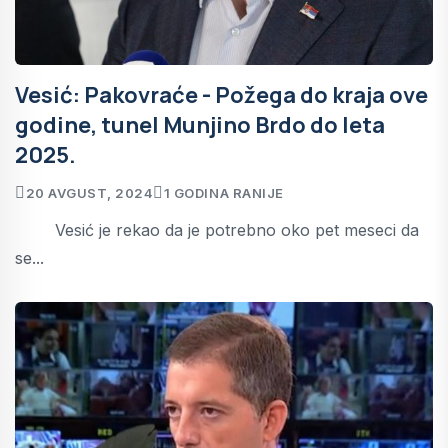
Vesić: Pakovraće - Požega do kraja ove
godine, tunel Munjino Brdo do leta
2025.
20 AVGUST, 2024
1 GODINA RANIJE
Vesić je rekao da je potrebno oko pet meseci da
se...