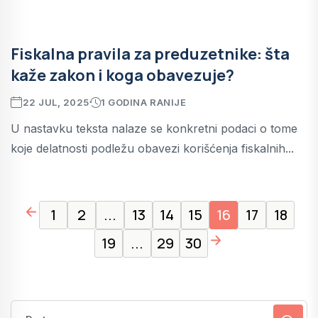
Fiskalna pravila za preduzetnike: šta
kaže zakon i koga obavezuje?
22 JUL, 2025
1 GODINA RANIJE
U nastavku teksta nalaze se konkretni podaci o tome
koje delatnosti podležu obavezi korišćenja fiskalnih...
page left arrow
1
2
...
13
14
15
16
17
18
page right arrow
19
...
29
30