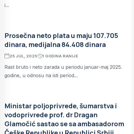
i...
Prosečna neto plata u maju 107.705
dinara, medijalna 84.408 dinara
25 JUL, 2025
1 GODINA RANIJE
Rast bruto i neto zarada u periodu januar-maj 2025.
godine, u odnosu na isti period...
Ministar poljoprivrede, šumarstva i
vodoprivrede prof. dr Dragan
Glamočić sastao se sa ambasadorom
Češke Republike u Republici Srbiji