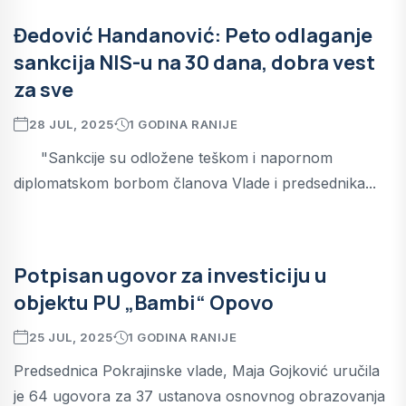
Đedović Handanović: Peto odlaganje
sankcija NIS-u na 30 dana, dobra vest
za sve
28 JUL, 2025
1 GODINA RANIJE
"Sankcije su odložene teškom i napornom
diplomatskom borbom članova Vlade i predsednika...
Potpisan ugovor za investiciju u
objektu PU „Bambi“ Opovo
25 JUL, 2025
1 GODINA RANIJE
Predsednica Pokrajinske vlade, Maja Gojković uručila
je 64 ugovora za 37 ustanova osnovnog obrazovanja