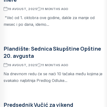
19 AVGUST, 2025
11 MONTHS AGO
"Već od 1. oktobra ove godine, dakle za manje od
mesec i po dana, idemo...
Plandište: Sednica Skupštine Opštine
20. avgusta
19 AVGUST, 2025
11 MONTHS AGO
Na dnevnom redu će se naći 10 tačaka među kojima je
svakako najbitnija Predlog Odluke...
Predsednik Vučić za vikend