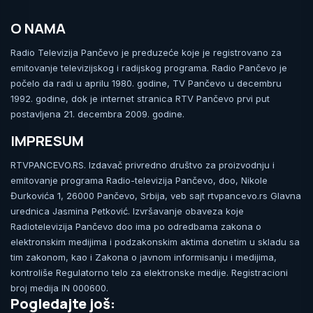
O NAMA
Radio Televizija Pančevo je preduzeće koje je registrovano za
emitovanje televizijskog i radijskog programa. Radio Pančevo je
počelo da radi u aprilu 1980. godine, TV Pančevo u decembru
1992. godine, dok je internet stranica RTV Pančevo prvi put
postavljena 21. decembra 2009. godine.
IMPRESUM
RTVPANCEVO.RS. Izdavač privredno društvo za proizvodnju i
emitovanje programa Radio-televizija Pančevo, doo, Nikole
Đurkovića 1, 26000 Pančevo, Srbija, veb sajt rtvpancevo.rs Glavna
urednica Jasmina Petković. Izvršavanje obaveza koje
Radiotelevizija Pančevo doo ima po odredbama zakona o
elektronskim medijima i podzakonskim aktima donetim u skladu sa
tim zakonom, kao i Zakona o javnom informisanju i medijima,
kontroliše Regulatorno telo za elektronske medije. Registracioni
broj medija IN 000600.
Pogledajte još: