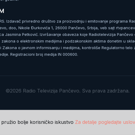
UM
. Izdavač privredno društvo za proizvodnju i emitovanje programa Ra
čevo, doo, Nikole Đurkovića 1, 26000 Pančevo, Srbija, veb sajt rtvpancev
ca Jasmina Petković. Izvršavanje obaveza koje Radiotelevizija Pančevo
zakona o elektronskim medijima i podzakonskim aktima donetim u skla
 Zakona o javnom informisanju i medijima, kontroliše Regulatorno telo 
dije. Registracioni broj medija IN 000600.
©2026 Radio Televizija Pančevo. Sva prava zadržana.
m pružio bolje korisničko iskustvo
Za detalje pogledajte uslov