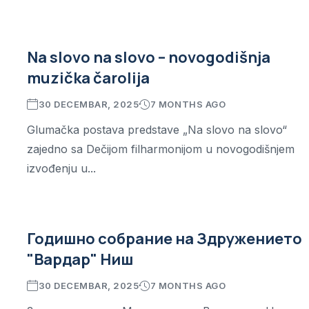
Na slovo na slovo – novogodišnja
muzička čarolija
30 DECEMBAR, 2025
7 MONTHS AGO
Glumačka postava predstave „Na slovo na slovo“
zajedno sa Dečijom filharmonijom u novogodišnjem
izvođenju u...
Годишно собрание на Здружението
"Вардар" Ниш
30 DECEMBAR, 2025
7 MONTHS AGO