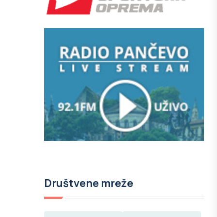
a
Društvene mreže