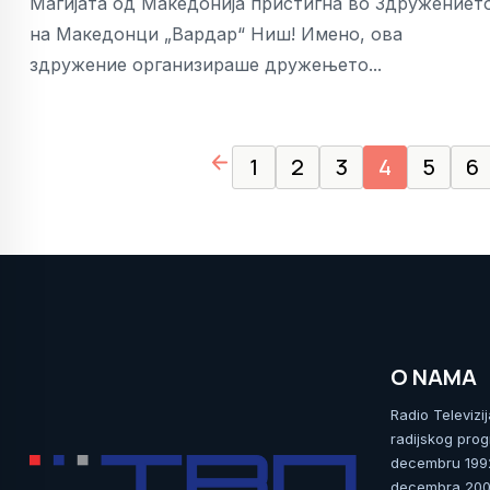
Магијата од Македонија пристигна во Здружениет
на Македонци „Вардар“ Ниш! Имено, ова
здружение организираше дружењето...
page left arrow
1
2
3
4
5
6
O NAMA
Radio Televizi
radijskog prog
decembru 1992.
decembra 2009