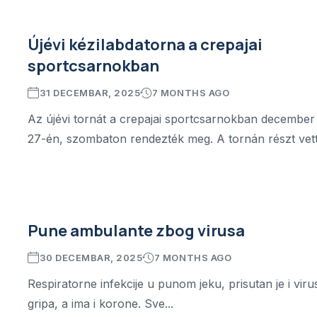
Újévi kézilabdatorna a crepajai
sportcsarnokban
31 DECEMBAR, 2025
7 MONTHS AGO
Az újévi tornát a crepajai sportcsarnokban december
27-én, szombaton rendezték meg. A tornán részt vett.
Pune ambulante zbog virusa
30 DECEMBAR, 2025
7 MONTHS AGO
Respiratorne infekcije u punom jeku, prisutan je i viru
gripa, a ima i korone. Sve...