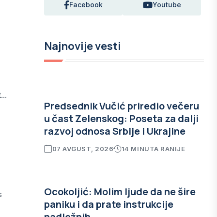
Facebook
Youtube
Najnovije vesti
..
Predsednik Vučić priredio večeru
u čast Zelenskog: Poseta za dalji
razvoj odnosa Srbije i Ukrajine
07 AVGUST, 2026
14 MINUTA RANIJE
Ocokoljić: Molim ljude da ne šire
s
paniku i da prate instrukcije
nadležnih