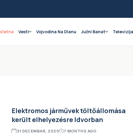
očetna
Vesti
Vojvodina Na Dlanu
Južni Banat
Televizij
Elektromos járművek töltőállomása
került elhelyezésre Idvorban
31 DECEMBAR, 2025
7 MONTHS AGO