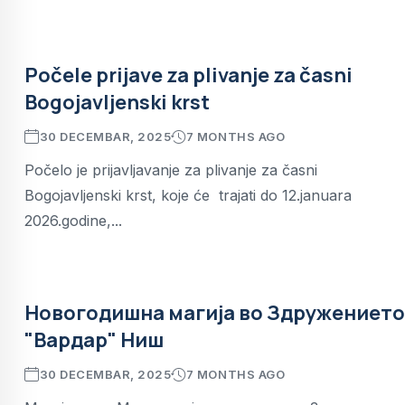
Počele prijave za plivanje za časni
Bogojavljenski krst
30 DECEMBAR, 2025
7 MONTHS AGO
Počelo je prijavljavanje za plivanje za časni
Bogojavljenski krst, koje će trajati do 12.januara
2026.godine,...
Новогодишна магија во Здружението
"Вардар" Ниш
30 DECEMBAR, 2025
7 MONTHS AGO