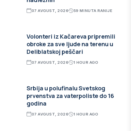
07 AVGUST, 2026
59 MINUTA RANIJE
Volonteri iz Kačareva pripremili
obroke za sve ljude na terenu u
Deliblatskoj peščari
07 AVGUST, 2026
1 HOUR AGO
Srbija u polufinalu Svetskog
prvenstva za vaterpoliste do 16
godina
07 AVGUST, 2026
1 HOUR AGO