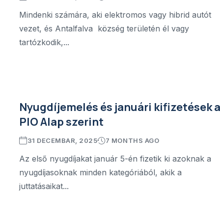
Mindenki számára, aki elektromos vagy hibrid autót
vezet, és Antalfalva község területén él vagy
tartózkodik,...
Nyugdíjemelés és januári kifizetések 
PIO Alap szerint
31 DECEMBAR, 2025
7 MONTHS AGO
Az első nyugdíjakat január 5-én fizetik ki azoknak a
nyugdíjasoknak minden kategóriából, akik a
juttatásaikat...