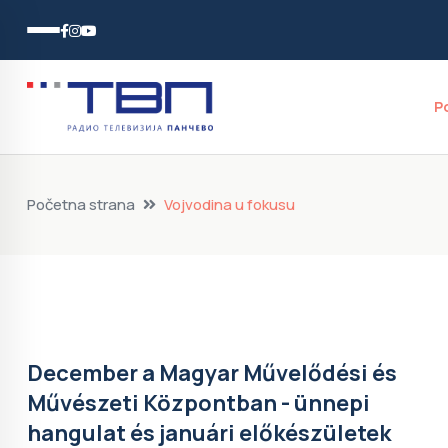
P
Početna strana
Vojvodina u fokusu
December a Magyar Művelődési és
Művészeti Központban - ünnepi
hangulat és januári előkészületek