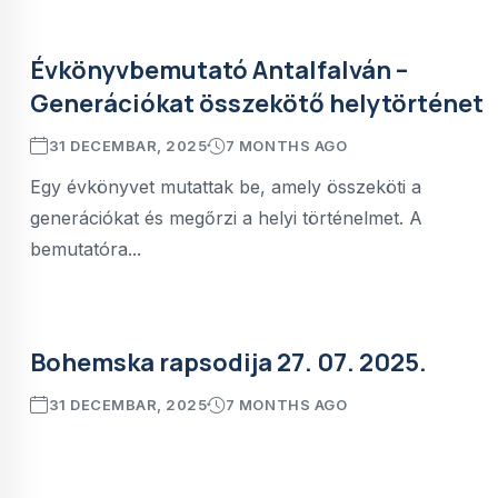
Évkönyvbemutató Antalfalván –
Generációkat összekötő helytörténet
31 DECEMBAR, 2025
7 MONTHS AGO
Egy évkönyvet mutattak be, amely összeköti a
generációkat és megőrzi a helyi történelmet. A
bemutatóra...
Bohemska rapsodija 27. 07. 2025.
31 DECEMBAR, 2025
7 MONTHS AGO