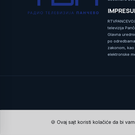
IMPRES
RTVPANCEVO.RS
televizija Pan
Glavna uredni
po odredbama 
zakonom, kao i
elektronske me
🍪 Ovaj sajt koristi kolačiće da bi va