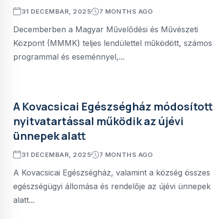
31 DECEMBAR, 2025
7 MONTHS AGO
Decemberben a Magyar Művelődési és Művészeti
Központ (MMMK) teljes lendülettel működött, számos
programmal és eseménnyel,...
A Kovacsicai Egészségház módosított
nyitvatartással működik az újévi
ünnepek alatt
31 DECEMBAR, 2025
7 MONTHS AGO
A Kovacsicai Egészségház, valamint a község összes
egészségügyi állomása és rendelője az újévi ünnepek
alatt...