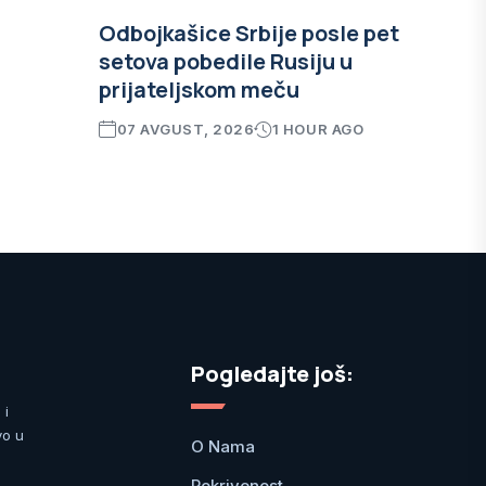
Odbojkašice Srbije posle pet
setova pobedile Rusiju u
prijateljskom meču
07 AVGUST, 2026
1 HOUR AGO
Pogledajte još:
 i
vo u
O Nama
Pokrivenost