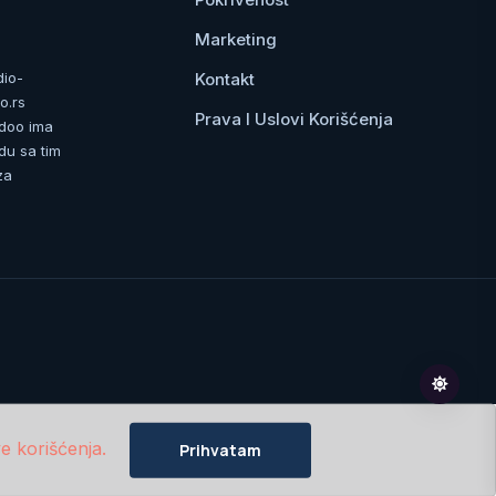
Marketing
Kontakt
dio-
o.rs
Prava I Uslovi Korišćenja
 doo ima
du sa tim
za
e korišćenja.
Prihvatam