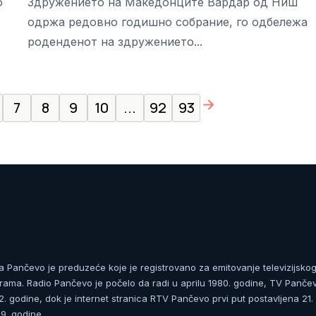
о
Здружението на Македонците Вардар од Ниш
одржа редовно годишно собрание, го одбележа
роденденот на здружението...
page right arrow
7
8
9
10
...
92
93
ja Pančevo je preduzeće koje je registrovano za emitovanje televizijskog
rama. Radio Pančevo je počelo da radi u aprilu 1980. godine, TV Panče
 godine, dok je internet stranica RTV Pančevo prvi put postavljena 21.
. godine.