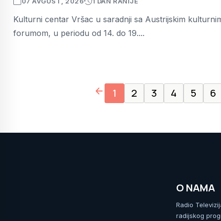
07 AVGUST, 2026
1 DAN RANIJE
Kulturni centar Vršac u saradnji sa Austrijskim kulturni
forumom, u periodu od 14. do 19....
page left arrow
1
2
3
4
5
6
O NAMA
Radio Televizi
radijskog prog