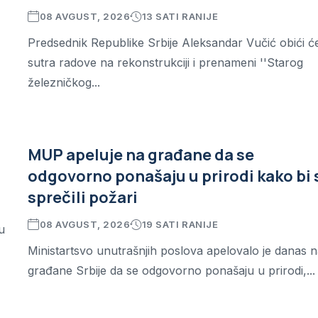
08 AVGUST, 2026
13 SATI RANIJE
Predsednik Republike Srbije Aleksandar Vučić obići ć
sutra radove na rekonstrukciji i prenameni ''Starog
železničkog...
MUP apeluje na građane da se
odgovorno ponašaju u prirodi kako bi 
sprečili požari
08 AVGUST, 2026
19 SATI RANIJE
u
Ministartsvo unutrašnjih poslova apelovalo je danas 
građane Srbije da se odgovorno ponašaju u prirodi,...