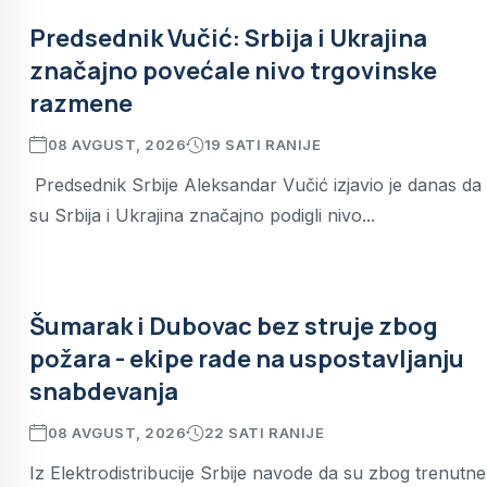
Predsednik Vučić: Srbija i Ukrajina
značajno povećale nivo trgovinske
razmene
08 AVGUST, 2026
19 SATI RANIJE
Predsednik Srbije Aleksandar Vučić izjavio je danas da
su Srbija i Ukrajina značajno podigli nivo...
Šumarak i Dubovac bez struje zbog
požara - ekipe rade na uspostavljanju
snabdevanja
08 AVGUST, 2026
22 SATI RANIJE
Iz Elektrodistribucije Srbije navode da su zbog trenutne