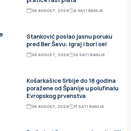
08 AVGUST, 2026
8 SATI RANIJE
e
Stanković poslao jasnu poruku
pred Ber Ševu: Igraj i bori se!
08 AVGUST, 2026
10 SATI RANIJE
Košarkašice Srbije do 18 godina
poražene od Španije u polufinalu
Evropskog prvenstva
08 AVGUST, 2026
11 SATI RANIJE