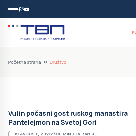
P
Početna strana
Društvo
Vulin počasni gost ruskog manastira
Pantelejmon na Svetoj Gori
09 AVGUST, 2026
10 MINUTA RANIJE