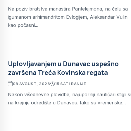
Na poziv bratstva manastira Pantelejmona, na čelu sa
igumanom arhimandritom Evlogijem, Aleksandar Vulin
kao počasni...
Uplovljavanjem u Dunavac uspešno
završena Treća Kovinska regata
08 AVGUST, 2026
15 SATI RANIJE
Nakon višednevne plovidbe, najuporniji nautičari stigli s
na krajnje odredište u Dunavcu. Iako su vremenske...