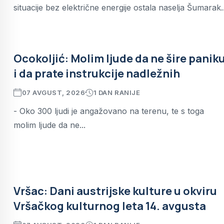
situacije bez električne energije ostala naselja Šumarak..
Ocokoljić: Molim ljude da ne šire panik
i da prate instrukcije nadležnih
07 AVGUST, 2026
1 DAN RANIJE
- Oko 300 ljudi je angažovano na terenu, te s toga
molim ljude da ne...
Vršac: Dani austrijske kulture u okviru
Vršačkog kulturnog leta 14. avgusta