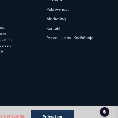
Pokrivenost
Marketing
Kontakt
dio-
o.rs
Prava I Uslovi Korišćenja
 doo ima
du sa tim
za
e korišćenja.
Prihvatam