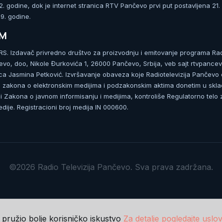
 godine, dok je internet stranica RTV Pančevo prvi put postavljena 21.
. godine.
UM
. Izdavač privredno društvo za proizvodnju i emitovanje programa Ra
čevo, doo, Nikole Đurkovića 1, 26000 Pančevo, Srbija, veb sajt rtvpancev
ca Jasmina Petković. Izvršavanje obaveza koje Radiotelevizija Pančevo
zakona o elektronskim medijima i podzakonskim aktima donetim u skla
 Zakona o javnom informisanju i medijima, kontroliše Regulatorno telo 
dije. Registracioni broj medija IN 000600.
©2026 Radio Televizija Pančevo. Sva prava zadržana.
m pružio bolje korisničko iskustvo
Za detalje pogledajte uslov