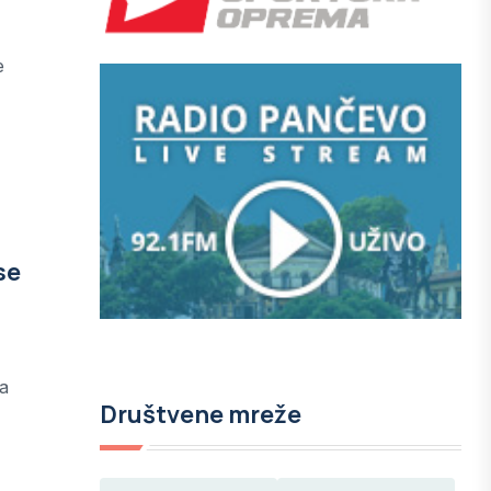
e
se
na
Društvene mreže