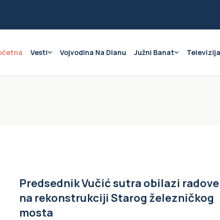
očetna
Vesti
Vojvodina Na Dlanu
Južni Banat
Televizij
Predsednik Vučić sutra obilazi radove
na rekonstrukciji Starog železničkog
mosta