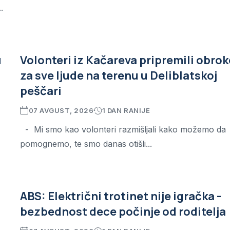
.
u
Volonteri iz Kačareva pripremili obrok
za sve ljude na terenu u Deliblatskoj
peščari
07 AVGUST, 2026
1 DAN RANIJE
- Mi smo kao volonteri razmišljali kako možemo da
pomognemo, te smo danas otišli...
ABS: Električni trotinet nije igračka -
bezbednost dece počinje od roditelja