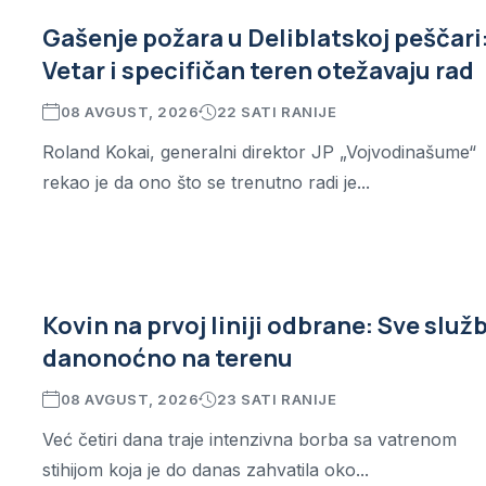
Gašenje požara u Deliblatskoj peščari
Vetar i specifičan teren otežavaju rad
08 AVGUST, 2026
22 SATI RANIJE
Roland Kokai, generalni direktor JP „Vojvodinašume“
rekao je da ono što se trenutno radi je...
Kovin na prvoj liniji odbrane: Sve služ
danonoćno na terenu
08 AVGUST, 2026
23 SATI RANIJE
Već četiri dana traje intenzivna borba sa vatrenom
stihijom koja je do danas zahvatila oko...