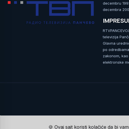
decembru 1992.
decembra 2009
IMPRES
RTVPANCEVO.RS
televizija Pan
Glavna uredni
po odredbama 
zakonom, kao i
elektronske me
🍪 Ovaj sajt koristi kolačiće da bi va