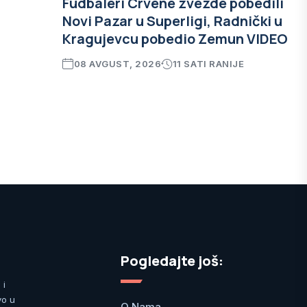
Fudbaleri Crvene zvezde pobedili
Novi Pazar u Superligi, Radnički u
Kragujevcu pobedio Zemun VIDEO
08 AVGUST, 2026
11 SATI RANIJE
Pogledajte još:
 i
vo u
O Nama