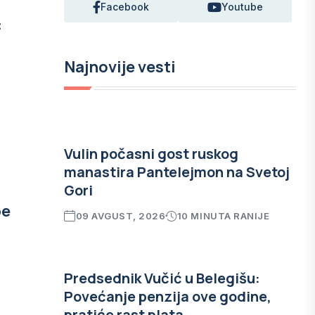
Facebook
Youtube
:
Najnovije vesti
Vulin počasni gost ruskog
manastira Pantelejmon na Svetoj
Gori
be
09 AVGUST, 2026
10 MINUTA RANIJE
Predsednik Vučić u Belegišu:
Povećanje penzija ove godine,
pratiće rast plata