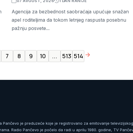
07 AVGUST, 2026
1 DAN RANIJE
m
Agencija za bezbednost saobraćaja upućuje snažan
apel roditeljima da tokom letnjeg raspusta posebnu
pažnju posvete...
page right arrow
7
8
9
10
...
513
514
ja Pančevo je preduzeće koje je registrovano za emitovanje televizijskog
rama. Radio Pančevo je počelo da radi u aprilu 1980. godine, TV Panče