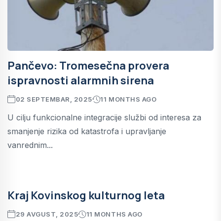
Pančevo: Tromesečna provera
ispravnosti alarmnih sirena
02 SEPTEMBAR, 2025
11 MONTHS AGO
U cilju funkcionalne integracije službi od interesa za
smanjenje rizika od katastrofa i upravljanje
vanrednim...
Kraj Kovinskog kulturnog leta
29 AVGUST, 2025
11 MONTHS AGO