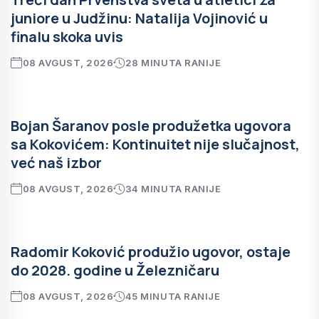
juniore u Judžinu: Natalija Vojinović u
finalu skoka uvis
08 AVGUST, 2026
28 MINUTA RANIJE
Bojan Šaranov posle produžetka ugovora
sa Kokovićem: Kontinuitet nije slučajnost,
već naš izbor
08 AVGUST, 2026
34 MINUTA RANIJE
Radomir Koković produžio ugovor, ostaje
do 2028. godine u Železničaru
08 AVGUST, 2026
45 MINUTA RANIJE