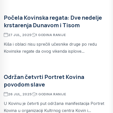
Počela Kovinska regata: Dve nedelje
krstarenja Dunavom i Tisom
27 JUL, 2025
1 GODINA RANIJE
Kiša i oblaci nisu sprečili učesnike druge po redu
Kovinske regate da ovog vikenda isplove...
Održan četvrti Portret Kovina
povodom slave
26 JUL, 2025
1 GODINA RANIJE
U Kovinu je četvrti put održana manifestacija Portret
Kovina u organizaciji Kultrnog centra Kovin i...