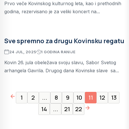
Prvo veče Kovinskog kulturnog leta, kao i prethodnih
godina, rezervisano je za veliki koncert na...
Sve spremno za drugu Kovinsku regatu
24 JUL, 2025
1 GODINA RANIJE
Kovin 26. jula obeležava svoju slavu, Sabor Svetog
arhangela Gavrila. Drugog dana Kovinske slave sa...
page left arrow
1
2
...
8
9
10
11
12
13
page right arrow
14
...
21
22