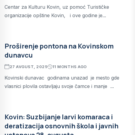
Centar za Kulturu Kovin, uz pomoć Turističke
organizacije opštine Kovin, i ove godine je...
Proširenje pontona na Kovinskom
dunavcu
27 AVGUST, 2025
11 MONTHS AGO
Kovinski dunavac godinama unazad je mesto gde
vlasnici plovila ostavljaju svoje čamce i manje ...
Kovin: Suzbijanje larvi komaraca i
deratizacija osnovnih škola i javnih
ustanova 28. avgusta