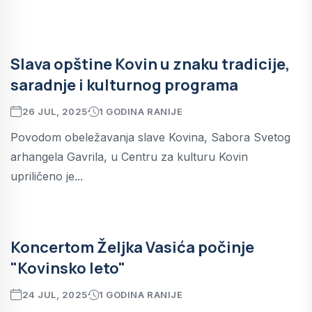
Slava opštine Kovin u znaku tradicije,
saradnje i kulturnog programa
26 JUL, 2025
1 GODINA RANIJE
Povodom obeležavanja slave Kovina, Sabora Svetog
arhangela Gavrila, u Centru za kulturu Kovin
upriličeno je...
Koncertom Željka Vasića počinje
"Kovinsko leto"
24 JUL, 2025
1 GODINA RANIJE