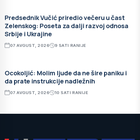
Predsednik Vučić priredio večeru u čast
Zelenskog: Poseta za dalji razvoj odnosa
Srbije i Ukrajine
07 AVGUST, 2026
9 SATI RANIJE
Ocokoljić: Molim ljude da ne šire paniku i
da prate instrukcije nadležnih
07 AVGUST, 2026
10 SATI RANIJE