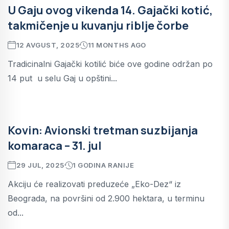
U Gaju ovog vikenda 14. Gajački kotić,
takmičenje u kuvanju riblje čorbe
12 AVGUST, 2025
11 MONTHS AGO
Tradicinalni Gajački kotilić biće ove godine održan po
14 put u selu Gaj u opštini...
Kovin: Avionski tretman suzbijanja
komaraca – 31. jul
29 JUL, 2025
1 GODINA RANIJE
Akciju će realizovati preduzeće „Eko-Dez“ iz
Beograda, na površini od 2.900 hektara, u terminu
od...