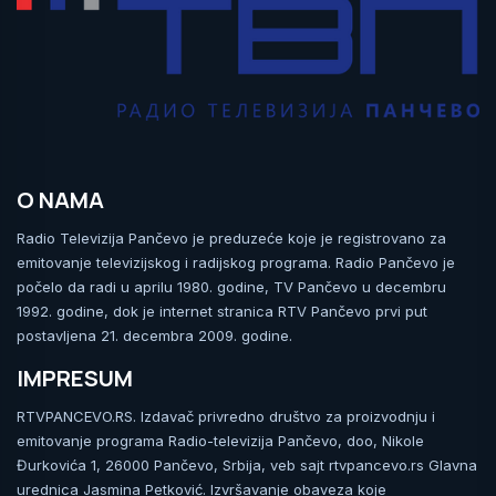
O NAMA
Radio Televizija Pančevo je preduzeće koje je registrovano za
emitovanje televizijskog i radijskog programa. Radio Pančevo je
počelo da radi u aprilu 1980. godine, TV Pančevo u decembru
1992. godine, dok je internet stranica RTV Pančevo prvi put
postavljena 21. decembra 2009. godine.
IMPRESUM
RTVPANCEVO.RS. Izdavač privredno društvo za proizvodnju i
emitovanje programa Radio-televizija Pančevo, doo, Nikole
Đurkovića 1, 26000 Pančevo, Srbija, veb sajt rtvpancevo.rs Glavna
urednica Jasmina Petković. Izvršavanje obaveza koje