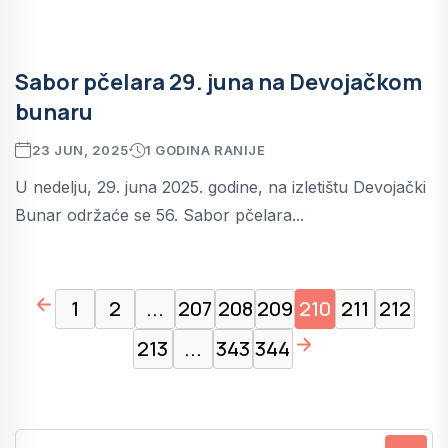
Sabor pčelara 29. juna na Devojačkom
bunaru
23 JUN, 2025
1 GODINA RANIJE
U nedelju, 29. juna 2025. godine, na izletištu Devojački
Bunar održaće se 56. Sabor pčelara...
page left arrow
1
2
...
207
208
209
210
211
212
page right arrow
213
...
343
344