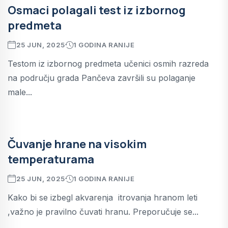
Osmaci polagali test iz izbornog
predmeta
25 JUN, 2025
1 GODINA RANIJE
Testom iz izbornog predmeta učenici osmih razreda
na području grada Pančeva završili su polaganje
male...
Čuvanje hrane na visokim
temperaturama
25 JUN, 2025
1 GODINA RANIJE
Kako bi se izbegl akvarenja itrovanja hranom leti
,važno je pravilno čuvati hranu. Preporučuje se...