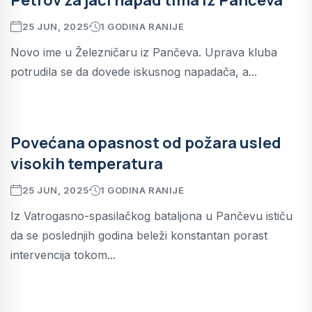
25 JUN, 2025
1 GODINA RANIJE
Novo ime u Železničaru iz Pančeva. Uprava kluba
potrudila se da dovede iskusnog napadača, a...
Povećana opasnost od požara usled
visokih temperatura
25 JUN, 2025
1 GODINA RANIJE
Iz Vatrogasno-spasilačkog bataljona u Pančevu ističu
da se poslednjih godina beleži konstantan porast
intervencija tokom...