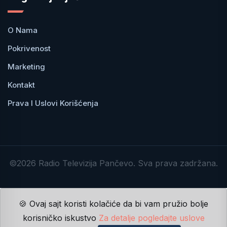
O Nama
Pokrivenost
Marketing
Kontakt
Prava I Uslovi Korišćenja
©2026 Radio Televizija Pančevo. Sva prava zadržana.
🍪 Ovaj sajt koristi kolačiće da bi vam pružio bolje
korisničko iskustvo
Za detalje pogledajte uslove