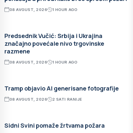
08 AVGUST, 2026
1 HOUR AGO
Predsednik Vučić: Srbija i Ukrajina
značajno povećale nivo trgovinske
razmene
08 AVGUST, 2026
1 HOUR AGO
Tramp objavio AI generisane fotografije
08 AVGUST, 2026
2 SATI RANIJE
Sidni Svini pomaže žrtvama požara