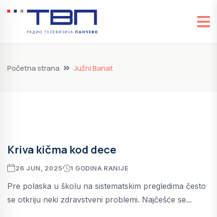
Početna strana
Južni Banat
Kriva kičma kod dece
26 JUN, 2025
1 GODINA RANIJE
Pre polaska u školu na sistematskim pregledima često
se otkriju neki zdravstveni problemi. Najčešće se...