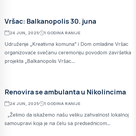
Vršac: Balkanopolis 30. juna
24 JUN, 2025
1 GODINA RANIJE
Udruženje „Kreativna komuna” i Dom omladine Vršac
organizovaće svečanu ceremoniju povodom završetka
projekta „Balkanopolis Vršac...
Renovira se ambulanta u Nikolincima
24 JUN, 2025
1 GODINA RANIJE
„Želimo da iskažemo našu veliku zahvalnost lokalnoj
samoupravi koja je na čelu sa predsednicom...