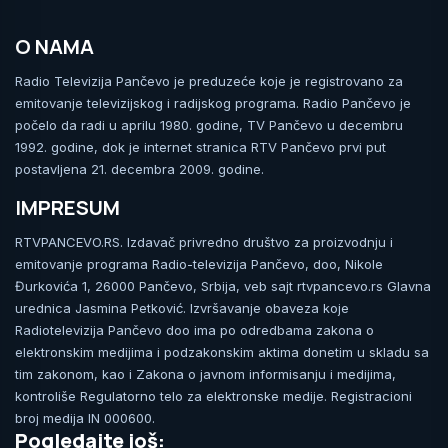
O NAMA
Radio Televizija Pančevo je preduzeće koje je registrovano za
emitovanje televizijskog i radijskog programa. Radio Pančevo je
počelo da radi u aprilu 1980. godine, TV Pančevo u decembru
1992. godine, dok je internet stranica RTV Pančevo prvi put
postavljena 21. decembra 2009. godine.
IMPRESUM
RTVPANCEVO.RS. Izdavač privredno društvo za proizvodnju i
emitovanje programa Radio-televizija Pančevo, doo, Nikole
Đurkovića 1, 26000 Pančevo, Srbija, veb sajt rtvpancevo.rs Glavna
urednica Jasmina Petković. Izvršavanje obaveza koje
Radiotelevizija Pančevo doo ima po odredbama zakona o
elektronskim medijima i podzakonskim aktima donetim u skladu sa
tim zakonom, kao i Zakona o javnom informisanju i medijima,
kontroliše Regulatorno telo za elektronske medije. Registracioni
broj medija IN 000600.
Pogledajte još: