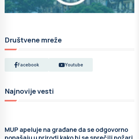
Društvene mreže
Facebook
Youtube
Najnovije vesti
MUP apeluje na građane da se odgovorno
ponašaju u prirodi kako bi se sprečili požari