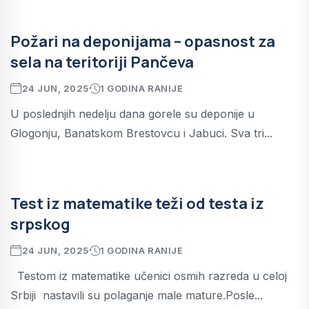
Požari na deponijama – opasnost za
sela na teritoriji Pančeva
24 JUN, 2025
1 GODINA RANIJE
U poslednjih nedelju dana gorele su deponije u
Glogonju, Banatskom Brestovcu i Jabuci. Sva tri...
Test iz matematike teži od testa iz
srpskog
24 JUN, 2025
1 GODINA RANIJE
Testom iz matematike učenici osmih razreda u celoj
Srbiji nastavili su polaganje male mature.Posle...