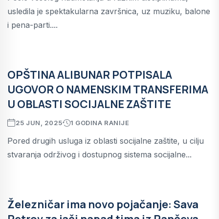
usledila je spektakularna završnica, uz muziku, balone
i pena-parti....
OPŠTINA ALIBUNAR POTPISALA
UGOVOR O NAMENSKIM TRANSFERIMA
U OBLASTI SOCIJALNE ZAŠTITE
25 JUN, 2025
1 GODINA RANIJE
Pored drugih usluga iz oblasti socijalne zaštite, u cilju
stvaranja održivog i dostupnog sistema socijalne...
Železničar ima novo pojačanje: Sava
Petrov za jači napad tima iz Pančeva