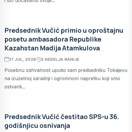
i što uočavamo svoje...
Predsednik Vučić primio u oproštajnu
posetu ambasadora Republike
Kazahstan Madija Atamkulova
17 JUL, 2026
2 NEDELJA RANIJE
Posebnu zahvalnost uputio sam predsedniku Tokajevu
na izuzetnoj saradnji i ogromnom napretku koji smo
ostvarili...
Predsednik Vučić čestitao SPS-u 36.
godišnjicu osnivanja