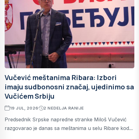
Vučević meštanima Ribara: Izbori
imaju sudbonosni značaj, ujedinimo sa
Vučićem Srbiju
19 JUL, 2026
2 NEDELJA RANIJE
Predsednik Srpske napredne stranke Miloš Vučević
razgovarao je danas sa meštanima u selu Ribare kod...