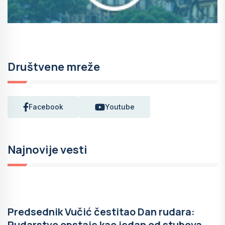
Društvene mreže
Facebook
Youtube
Najnovije vesti
Predsednik Vučić čestitao Dan rudara:
Rudarstvo opstaje kao jedan od stubova