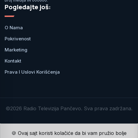
broj medija IN 000600.
Pogledajte još:
O Nama
Pokrivenost
Marketing
Kontakt
Prava I Uslovi Korišćenja
©2026 Radio Televizija Pančevo. Sva prava zadržana.
🍪 Ovaj sajt koristi kolačiće da bi vam pružio bolje