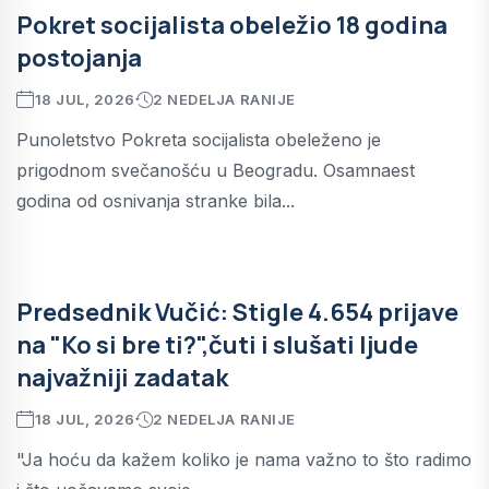
Pokret socijalista obeležio 18 godina
postojanja
18 JUL, 2026
2 NEDELJA RANIJE
Punoletstvo Pokreta socijalista obeleženo je
prigodnom svečanošću u Beogradu. Osamnaest
godina od osnivanja stranke bila...
Predsednik Vučić: Stigle 4.654 prijave
na "Ko si bre ti?",čuti i slušati ljude
najvažniji zadatak
18 JUL, 2026
2 NEDELJA RANIJE
"Ja hoću da kažem koliko je nama važno to što radimo