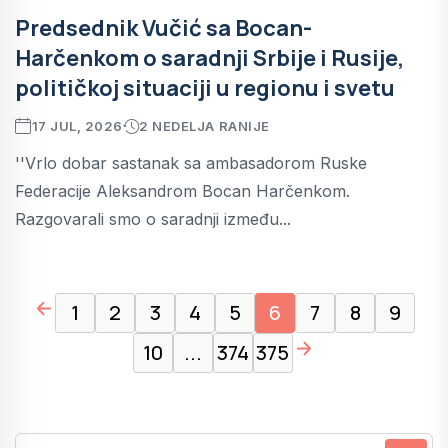
Predsednik Vučić sa Bocan-
Harčenkom o saradnji Srbije i Rusije,
političkoj situaciji u regionu i svetu
17 JUL, 2026
2 NEDELJA RANIJE
''Vrlo dobar sastanak sa ambasadorom Ruske
Federacije Aleksandrom Bocan Harčenkom.
Razgovarali smo o saradnji između...
page left arrow
1
2
3
4
5
6
7
8
9
page right arrow
10
...
374
375