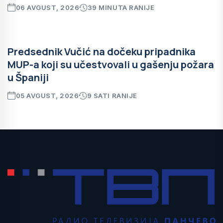
06 AVGUST, 2026
39 MINUTA RANIJE
Predsednik Vučić na dočeku pripadnika
MUP-a koji su učestvovali u gašenju požara
u Španiji
05 AVGUST, 2026
9 SATI RANIJE