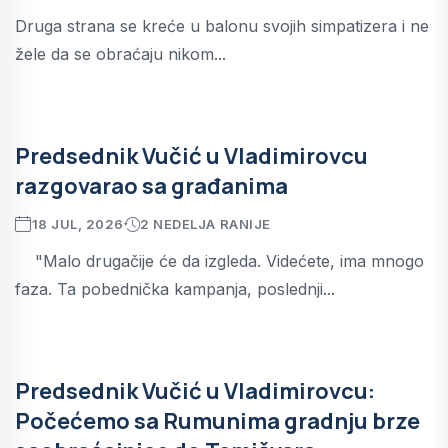
Druga strana se kreće u balonu svojih simpatizera i ne
žele da se obraćaju nikom...
Predsednik Vučić u Vladimirovcu
razgovarao sa građanima
18 JUL, 2026
2 NEDELJA RANIJE
"Malo drugačije će da izgleda. Videćete, ima mnogo
faza. Ta pobednička kampanja, poslednji...
Predsednik Vučić u Vladimirovcu:
Počećemo sa Rumunima gradnju brze