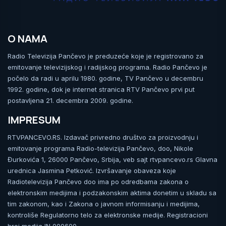
O NAMA
Radio Televizija Pančevo je preduzeće koje je registrovano za
emitovanje televizijskog i radijskog programa. Radio Pančevo je
počelo da radi u aprilu 1980. godine, TV Pančevo u decembru
1992. godine, dok je internet stranica RTV Pančevo prvi put
postavljena 21. decembra 2009. godine.
IMPRESUM
RTVPANCEVO.RS. Izdavač privredno društvo za proizvodnju i
emitovanje programa Radio-televizija Pančevo, doo, Nikole
Đurkovića 1, 26000 Pančevo, Srbija, veb sajt rtvpancevo.rs Glavna
urednica Jasmina Petković. Izvršavanje obaveza koje
Radiotelevizija Pančevo doo ima po odredbama zakona o
elektronskim medijima i podzakonskim aktima donetim u skladu sa
tim zakonom, kao i Zakona o javnom informisanju i medijima,
kontroliše Regulatorno telo za elektronske medije. Registracioni