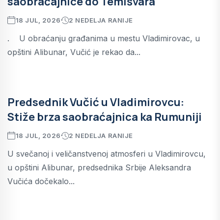
saobraćajnice do Temišvara
18 JUL, 2026
2 NEDELJA RANIJE
. U obraćanju građanima u mestu Vladimirovac, u
opštini Alibunar, Vučić je rekao da...
Predsednik Vučić u Vladimirovcu:
Stiže brza saobraćajnica ka Rumuniji
18 JUL, 2026
2 NEDELJA RANIJE
U svečanoj i veličanstvenoj atmosferi u Vladimirovcu,
u opštini Alibunar, predsednika Srbije Aleksandra
Vučića dočekalo...