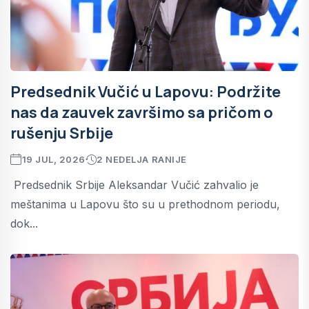
Predsednik Vučić u Lapovu: Podržite
nas da zauvek završimo sa pričom o
rušenju Srbije
19 JUL, 2026
2 NEDELJA RANIJE
Predsednik Srbije Aleksandar Vučić zahvalio je
meštanima u Lapovu što su u prethodnom periodu,
dok...