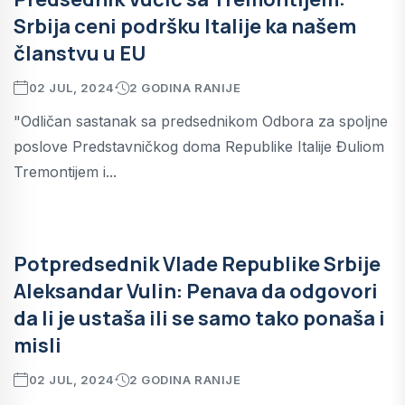
Srbija ceni podršku Italije ka našem
članstvu u EU
02 JUL, 2024
2 GODINA RANIJE
"Odličan sastanak sa predsednikom Odbora za spoljne
poslove Predstavničkog doma Republike Italije Đuliom
Tremontijem i...
Potpredsednik Vlade Republike Srbije
Aleksandar Vulin: Penava da odgovori
da li je ustaša ili se samo tako ponaša i
misli
02 JUL, 2024
2 GODINA RANIJE