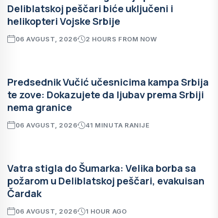
Deliblatskoj peščari biće uključeni i
helikopteri Vojske Srbije
06 AVGUST, 2026
2 HOURS FROM NOW
Predsednik Vučić učesnicima kampa Srbija
te zove: Dokazujete da ljubav prema Srbiji
nema granice
06 AVGUST, 2026
41 MINUTA RANIJE
Vatra stigla do Šumarka: Velika borba sa
požarom u Deliblatskoj peščari, evakuisan
Čardak
06 AVGUST, 2026
1 HOUR AGO