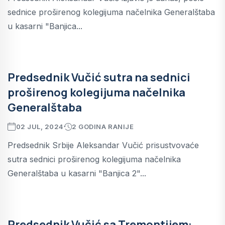
sednice proširenog kolegijuma načelnika Generalštaba
u kasarni "Banjica...
Predsednik Vučić sutra na sednici
proširenog kolegijuma načelnika
Generalštaba
02 JUL, 2024
2 GODINA RANIJE
Predsednik Srbije Aleksandar Vučić prisustvovaće
sutra sednici proširenog kolegijuma načelnika
Generalštaba u kasarni "Banjica 2"...
Predsednik Vučić sa Tremontijem: