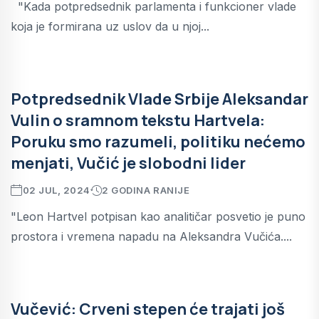
"Kada potpredsednik parlamenta i funkcioner vlade
koja je formirana uz uslov da u njoj...
Potpredsednik Vlade Srbije Aleksandar
Vulin o sramnom tekstu Hartvela:
Poruku smo razumeli, politiku nećemo
menjati, Vučić je slobodni lider
02 JUL, 2024
2 GODINA RANIJE
"Leon Hartvel potpisan kao analitičar posvetio je puno
prostora i vremena napadu na Aleksandra Vučića....
Vučević: Crveni stepen će trajati još