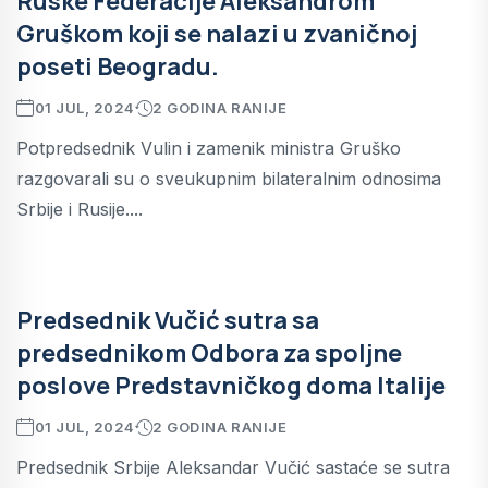
Ruske Federacije Aleksandrom
Gruškom koji se nalazi u zvaničnoj
poseti Beogradu.
01 JUL, 2024
2 GODINA RANIJE
Potpredsednik Vulin i zamenik ministra Gruško
razgovarali su o sveukupnim bilateralnim odnosima
Srbije i Rusije....
Predsednik Vučić sutra sa
predsednikom Odbora za spoljne
poslove Predstavničkog doma Italije
01 JUL, 2024
2 GODINA RANIJE
Predsednik Srbije Aleksandar Vučić sastaće se sutra