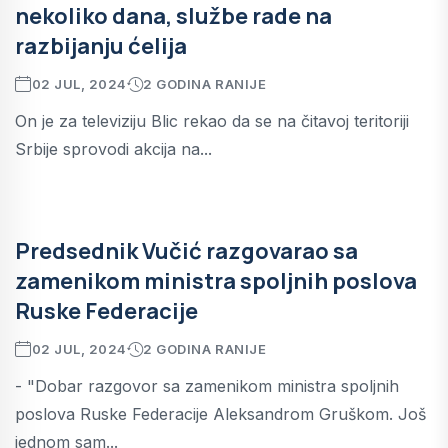
nekoliko dana, službe rade na
razbijanju ćelija
02 JUL, 2024
2 GODINA RANIJE
On je za televiziju Blic rekao da se na čitavoj teritoriji
Srbije sprovodi akcija na...
Predsednik Vučić razgovarao sa
zamenikom ministra spoljnih poslova
Ruske Federacije
02 JUL, 2024
2 GODINA RANIJE
- "Dobar razgovor sa zamenikom ministra spoljnih
poslova Ruske Federacije Aleksandrom Gruškom. Još
jednom sam...