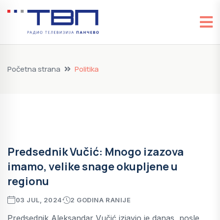
Početna strana
Politika
Predsednik Vučić: Mnogo izazova
imamo, velike snage okupljene u
regionu
03 JUL, 2024
2 GODINA RANIJE
Predsednik Aleksandar Vučić izjavio je danas, posle