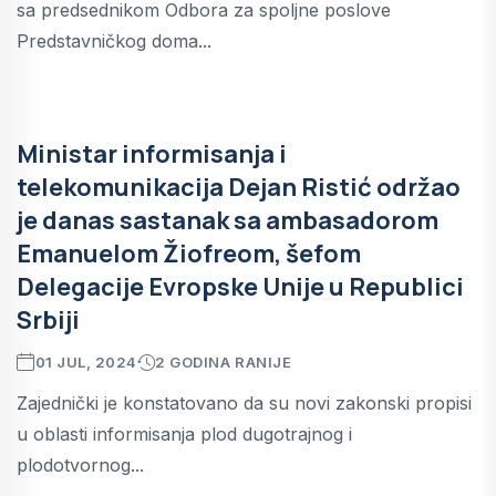
sa predsednikom Odbora za spoljne poslove
Predstavničkog doma...
Ministar informisanja i
telekomunikacija Dejan Ristić održao
je danas sastanak sa ambasadorom
Emanuelom Žiofreom, šefom
Delegacije Evropske Unije u Republici
Srbiji
01 JUL, 2024
2 GODINA RANIJE
Zajednički je konstatovano da su novi zakonski propisi
u oblasti informisanja plod dugotrajnog i
plodotvornog...