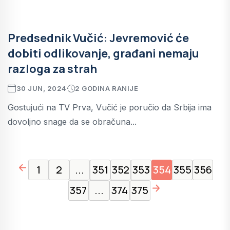
Predsednik Vučić: Jevremović će
dobiti odlikovanje, građani nemaju
razloga za strah
30 JUN, 2024
2 GODINA RANIJE
Gostujući na TV Prva, Vučić je poručio da Srbija ima
dovoljno snage da se obračuna...
page left arrow
1
2
...
351
352
353
354
355
356
page right arrow
357
...
374
375