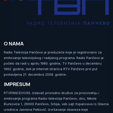
O NAMA
Radio Televizija Pančevo je preduzeće koje je registrovano za
emitovanje televizijskog i radijskog programa. Radio Pančevo je
počelo da radi u aprilu 1980. godine, TV Pančevo u decembru
1992. godine, dok je internet stranica RTV Pančevo prvi put
postavljena 21. decembra 2009. godine.
IMPRESUM
RTVPANCEVO.RS. Izdavač privredno društvo za proizvodnju i
emitovanje programa Radio-televizija Pančevo, doo, Nikole
Đurkovića 1, 26000 Pančevo, Srbija, veb sajt rtvpancevo.rs Glavna
urednica Jasmina Petković. Izvršavanje obaveza koje