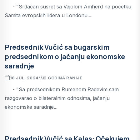
- "Srdačan susret sa Vajolom Amherd na početku
Samita evropskih lidera u Londonu....
Predsednik Vučić sa bugarskim
predsednikom o jačanju ekonomske
saradnje
18 JUL, 2024
2 GODINA RANIJE
- "Sa predsednikom Rumenom Radevim sam
razgovarao o bilateralnim odnosima, jačanju
ekonomske saradnje...
Predsednik Vučić sa Kalas: Očekujem