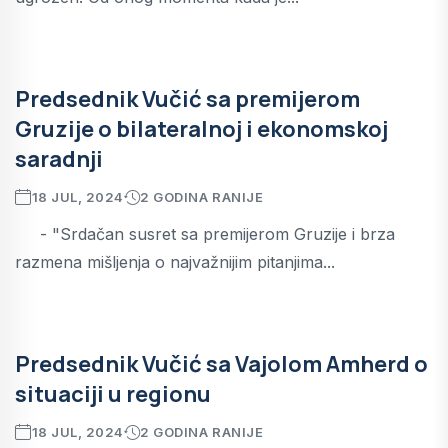
Predsednik Vučić sa premijerom
Gruzije o bilateralnoj i ekonomskoj
saradnji
18 JUL, 2024
2 GODINA RANIJE
- "Srdačan susret sa premijerom Gruzije i brza
razmena mišljenja o najvažnijim pitanjima...
Predsednik Vučić sa Vajolom Amherd o
situaciji u regionu
18 JUL, 2024
2 GODINA RANIJE