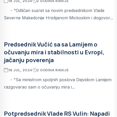
18 JUL, 2024
2 GODINA RANIJE
- "Odličan susret sa novim predsednikom Vlade
Severne Makedonije Hristijanom Mickoskim i dogovor...
Predsednik Vučić sa sa Lamijem o
očuvanju mira i stabilnosti u Evropi,
jačanju poverenja
18 JUL, 2024
2 GODINA RANIJE
- "Sa ministrom spoljnih poslova Dejvidom Lamijem
razgovarao sam o očuvanju mira i...
Potpredsednik Vlade RS Vulin: Napadi