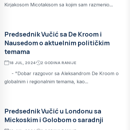
Kirjakosom Micotakisom sa kojim sam razmenio...
Predsednik Vučić sa De Kroom i
Nausedom o aktuelnim političkim
temama
18 JUL, 2024
2 GODINA RANIJE
- "Dobar razgovor sa Aleksandrom De Kroom o
globalnim i regionalnim temama, kao...
Predsednik Vučić u Londonu sa
Mickoskim i Golobom o saradnji