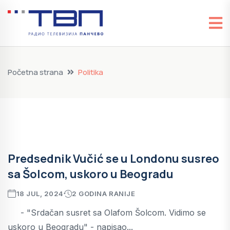
Početna strana
Politika
Predsednik Vučić se u Londonu susreo
sa Šolcom, uskoro u Beogradu
18 JUL, 2024
2 GODINA RANIJE
- "Srdačan susret sa Olafom Šolcom. Vidimo se
uskoro u Beogradu" - napisao...