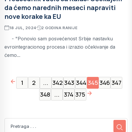
da ćemo narednih meseci napraviti
nove korake ka EU
18 JUL, 2024
2 GODINA RANIJE
- "Ponovio sam posvećenost Srbije nastavku
evrointegracionog procesa i izrazio očekivanje da
ćemo...
page left arrow
1
2
...
342
343
344
345
346
347
page right arrow
348
...
374
375