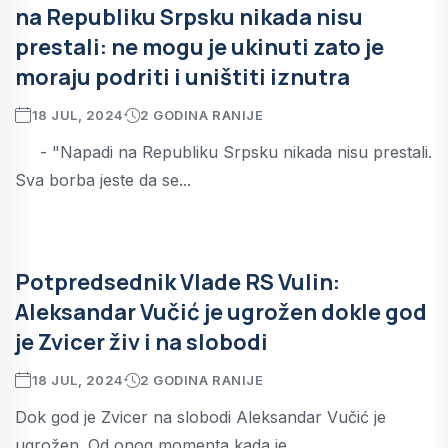
na Republiku Srpsku nikada nisu
prestali: ne mogu je ukinuti zato je
moraju podriti i uništiti iznutra
18 JUL, 2024
2 GODINA RANIJE
- "Napadi na Republiku Srpsku nikada nisu prestali.
Sva borba jeste da se...
Potpredsednik Vlade RS Vulin:
Aleksandar Vučić je ugrožen dokle god
je Zvicer živ i na slobodi
18 JUL, 2024
2 GODINA RANIJE
Dok god je Zvicer na slobodi Aleksandar Vučić je
ugrožen. Od onog momenta kada je...