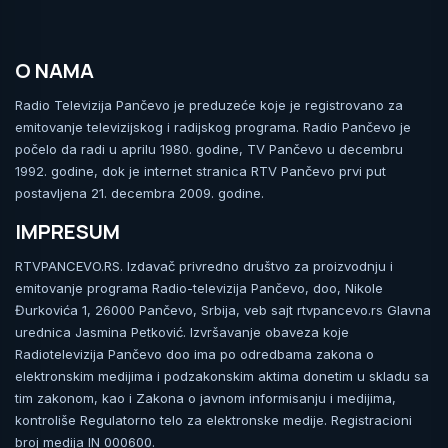
O NAMA
Radio Televizija Pančevo je preduzeće koje je registrovano za
emitovanje televizijskog i radijskog programa. Radio Pančevo je
počelo da radi u aprilu 1980. godine, TV Pančevo u decembru
1992. godine, dok je internet stranica RTV Pančevo prvi put
postavljena 21. decembra 2009. godine.
IMPRESUM
RTVPANCEVO.RS. Izdavač privredno društvo za proizvodnju i
emitovanje programa Radio-televizija Pančevo, doo, Nikole
Đurkovića 1, 26000 Pančevo, Srbija, veb sajt rtvpancevo.rs Glavna
urednica Jasmina Petković. Izvršavanje obaveza koje
Radiotelevizija Pančevo doo ima po odredbama zakona o
elektronskim medijima i podzakonskim aktima donetim u skladu sa
tim zakonom, kao i Zakona o javnom informisanju i medijima,
kontroliše Regulatorno telo za elektronske medije. Registracioni
broj medija IN 000600.