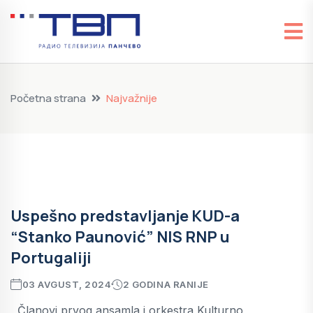
Početna strana
Najvažnije
Uspešno predstavljanje KUD-a
“Stanko Paunović” NIS RNP u
Portugaliji
03 AVGUST, 2024
2 GODINA RANIJE
Članovi prvog ansamla i orkestra Kulturno