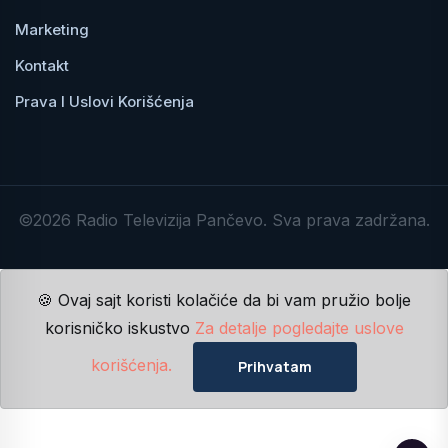
Marketing
Kontakt
Prava I Uslovi Korišćenja
©2026 Radio Televizija Pančevo. Sva prava zadržana.
🍪 Ovaj sajt koristi kolačiće da bi vam pružio bolje
korisničko iskustvo
Za detalje pogledajte uslove
korišćenja.
Prihvatam