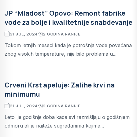
JP “Mladost” Opovo: Remont fabrike
vode za bolje i kvalitetnije snabdevanje
31 JUL, 2024
2 GODINA RANIJE
Tokom letnjih meseci kada je potrošnja vode povećana
zbog visokih temperature, nije bilo problema u...
Crveni Krst apeluje: Zalihe krvi na
minimumu
31 JUL, 2024
2 GODINA RANIJE
Leto je godišnje doba kada svi razmišljaju o godišnjem
odmoru ali je najteže sugrađanima kojima...