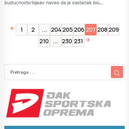
buducnostsrbijeav naveo da je sastanak bio...
page left arrow
1
2
...
204
205
206
207
208
209
page right arrow
210
...
230
231