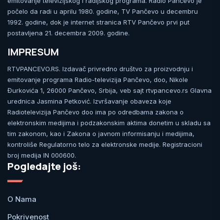
emitovanje televizijskog i radijskog programa. Radio Pančevo je
počelo da radi u aprilu 1980. godine, TV Pančevo u decembru
1992. godine, dok je internet stranica RTV Pančevo prvi put
postavljena 21. decembra 2009. godine.
IMPRESUM
RTVPANCEVO.RS. Izdavač privredno društvo za proizvodnju i
emitovanje programa Radio-televizija Pančevo, doo, Nikole
Đurkovića 1, 26000 Pančevo, Srbija, veb sajt rtvpancevo.rs Glavna
urednica Jasmina Petković. Izvršavanje obaveza koje
Radiotelevizija Pančevo doo ima po odredbama zakona o
elektronskim medijima i podzakonskim aktima donetim u skladu sa
tim zakonom, kao i Zakona o javnom informisanju i medijima,
kontroliše Regulatorno telo za elektronske medije. Registracioni
broj medija IN 000600.
Pogledajte još:
O Nama
Pokrivenost