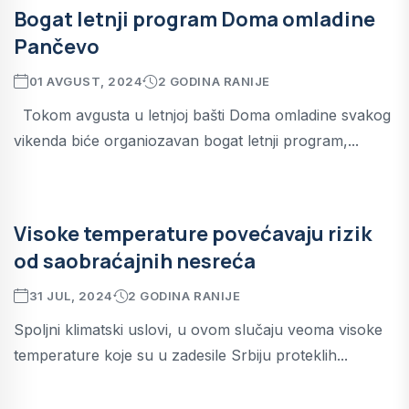
Bogat letnji program Doma omladine
Pančevo
01 AVGUST, 2024
2 GODINA RANIJE
Tokom avgusta u letnjoj bašti Doma omladine svakog
vikenda biće organiozavan bogat letnji program,...
Visoke temperature povećavaju rizik
od saobraćajnih nesreća
31 JUL, 2024
2 GODINA RANIJE
Spoljni klimatski uslovi, u ovom slučaju veoma visoke
temperature koje su u zadesile Srbiju proteklih...