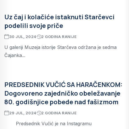
Uz čaj i kolačiće istaknuti Starčevci
podelili svoje priče
30 JUL, 2024
2 GODINA RANIJE
U galeriji Muzeja istorije Starčeva održana je sedma
Čajanka...
PREDSEDNIK VUČIĆ SA HARAČENKOM:
Dogovoreno zajedničko obeležavanje
80. godišnjice pobede nad fašizmom
29 JUL, 2024
2 GODINA RANIJE
Predsednik Vučić je na Instagramu