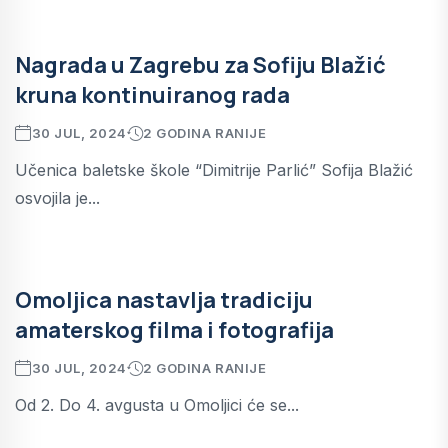
Nagrada u Zagrebu za Sofiju Blažić
kruna kontinuiranog rada
30 JUL, 2024
2 GODINA RANIJE
Učenica baletske škole “Dimitrije Parlić” Sofija Blažić
osvojila je...
Omoljica nastavlja tradiciju
amaterskog filma i fotografija
30 JUL, 2024
2 GODINA RANIJE
Od 2. Do 4. avgusta u Omoljici će se...