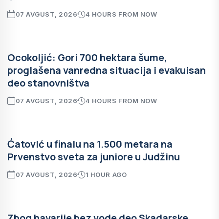
07 AVGUST, 2026
4 HOURS FROM NOW
Ocokoljić: Gori 700 hektara šume,
proglašena vanredna situacija i evakuisan
deo stanovništva
07 AVGUST, 2026
4 HOURS FROM NOW
Ćatović u finalu na 1.500 metara na
Prvenstvo sveta za juniore u Judžinu
07 AVGUST, 2026
1 HOUR AGO
Zbog havarije bez vode deo Skadarske