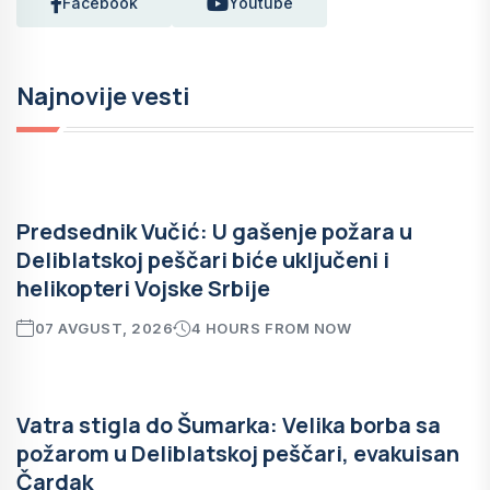
Facebook
Youtube
Najnovije vesti
Predsednik Vučić: U gašenje požara u
Deliblatskoj peščari biće uključeni i
helikopteri Vojske Srbije
07 AVGUST, 2026
4 HOURS FROM NOW
Vatra stigla do Šumarka: Velika borba sa
požarom u Deliblatskoj peščari, evakuisan
Čardak