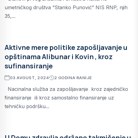
umetničkog društva “Stanko Punović” NIS RNP, njih
35,...
Aktivne mere politike zapošljavanje u
opštinama Alibunar i Kovin , kroz
sufinansiranje
03 AVGUST, 2024
2 GODINA RANIJE
Nacinalna služba za zapošljavanje kroz zajedničko
finansiranje ili kroz samostalno finansiranje uz
tehničku podršku...
U Domu zdravlja održano takmičenje u