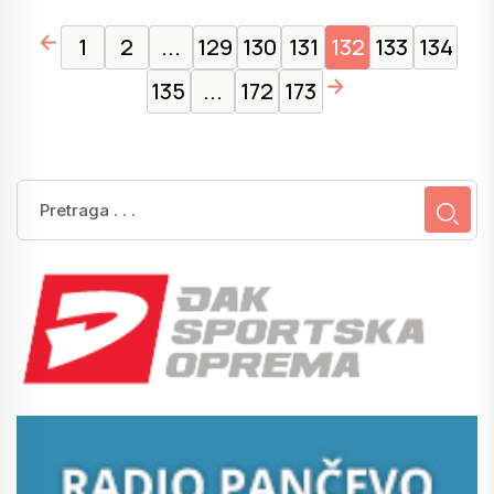
page left arrow
1
2
...
129
130
131
132
133
134
page right arrow
135
...
172
173