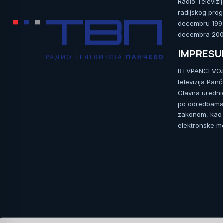
Radio Televizi
radijskog prog
decembru 1992.
decembra 2009
IMPRES
RTVPANCEVO.RS
televizija Pan
Glavna uredni
po odredbama 
zakonom, kao i
elektronske me