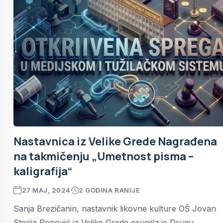
Nastavnica iz Velike Grede Nagrađena
na takmičenju „Umetnost pisma –
kaligrafija“
27 MAJ, 2024
2 GODINA RANIJE
Sanja Brezičanin, nastavnik likovne kulture OŠ Jovan
Sterija Popović iz Velike Grede osvojila je Drugu...