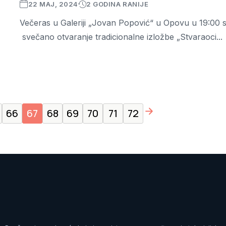
22 MAJ, 2024
2 GODINA RANIJE
Večeras u Galeriji „Jovan Popović“ u Opovu u 19:00 s
svečano otvaranje tradicionalne izložbe „Stvaraoci...
page right arrow
66
67
68
69
70
71
72