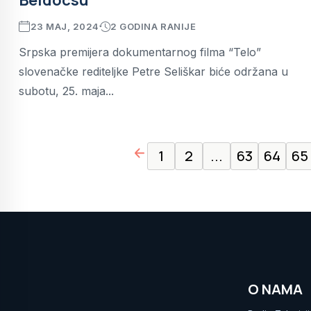
Beldocsu
23 MAJ, 2024
2 GODINA RANIJE
Srpska premijera dokumentarnog filma “Telo”
slovenačke rediteljke Petre Seliškar biće održana u
subotu, 25. maja...
page left arrow
1
2
...
63
64
65
O NAMA