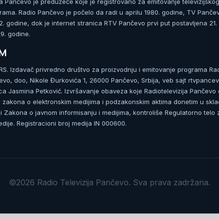
ja Pančevo je preduzeće koje je registrovano za emitovanje televizijskog
rama. Radio Pančevo je počelo da radi u aprilu 1980. godine, TV Panče
 godine, dok je internet stranica RTV Pančevo prvi put postavljena 21.
. godine.
UM
. Izdavač privredno društvo za proizvodnju i emitovanje programa Ra
čevo, doo, Nikole Đurkovića 1, 26000 Pančevo, Srbija, veb sajt rtvpancev
ca Jasmina Petković. Izvršavanje obaveza koje Radiotelevizija Pančevo
zakona o elektronskim medijima i podzakonskim aktima donetim u skla
 Zakona o javnom informisanju i medijima, kontroliše Regulatorno telo 
dije. Registracioni broj medija IN 000600.
©2026 Radio Televizija Pančevo. Sva prava zadržana.