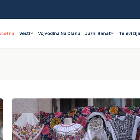
očetna
Vesti
Vojvodina Na Dlanu
Južni Banat
Televizij