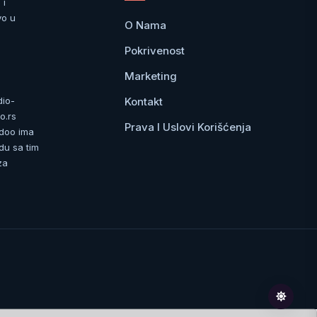
 i
vo u
O Nama
Pokrivenost
Marketing
Kontakt
dio-
o.rs
Prava I Uslovi Korišćenja
 doo ima
du sa tim
za