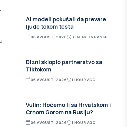
”
AI modeli pokušali da prevare
ljude tokom testa
06 AVGUST, 2026
31 MINUTA RANIJE
 u
Dizni sklopio partnerstvo sa
Tiktokom
06 AVGUST, 2026
1 HOUR AGO
Vulin: Hoćemo li sa Hrvatskom i
Crnom Gorom na Rusiju?
06 AVGUST, 2026
1 HOUR AGO