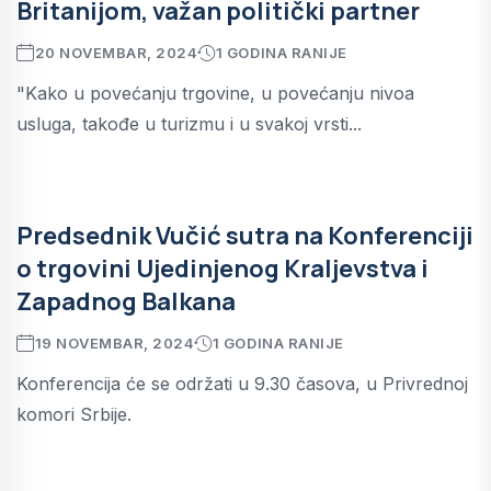
Britanijom, važan politički partner
20 NOVEMBAR, 2024
1 GODINA RANIJE
"Kako u povećanju trgovine, u povećanju nivoa
usluga, takođe u turizmu i u svakoj vrsti...
Predsednik Vučić sutra na Konferenciji
o trgovini Ujedinjenog Kraljevstva i
Zapadnog Balkana
19 NOVEMBAR, 2024
1 GODINA RANIJE
Konferencija će se održati u 9.30 časova, u Privrednoj
komori Srbije.