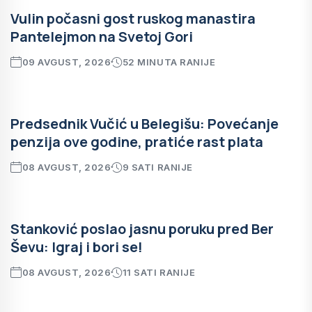
Vulin počasni gost ruskog manastira
Pantelejmon na Svetoj Gori
09 AVGUST, 2026
52 MINUTA RANIJE
Predsednik Vučić u Belegišu: Povećanje
penzija ove godine, pratiće rast plata
08 AVGUST, 2026
9 SATI RANIJE
Stanković poslao jasnu poruku pred Ber
Ševu: Igraj i bori se!
08 AVGUST, 2026
11 SATI RANIJE