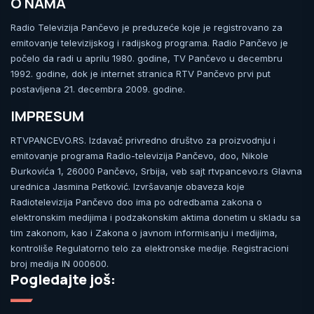
O NAMA
Radio Televizija Pančevo je preduzeće koje je registrovano za
emitovanje televizijskog i radijskog programa. Radio Pančevo je
počelo da radi u aprilu 1980. godine, TV Pančevo u decembru
1992. godine, dok je internet stranica RTV Pančevo prvi put
postavljena 21. decembra 2009. godine.
IMPRESUM
RTVPANCEVO.RS. Izdavač privredno društvo za proizvodnju i
emitovanje programa Radio-televizija Pančevo, doo, Nikole
Đurkovića 1, 26000 Pančevo, Srbija, veb sajt rtvpancevo.rs Glavna
urednica Jasmina Petković. Izvršavanje obaveza koje
Radiotelevizija Pančevo doo ima po odredbama zakona o
elektronskim medijima i podzakonskim aktima donetim u skladu sa
tim zakonom, kao i Zakona o javnom informisanju i medijima,
kontroliše Regulatorno telo za elektronske medije. Registracioni
broj medija IN 000600.
Pogledajte još: