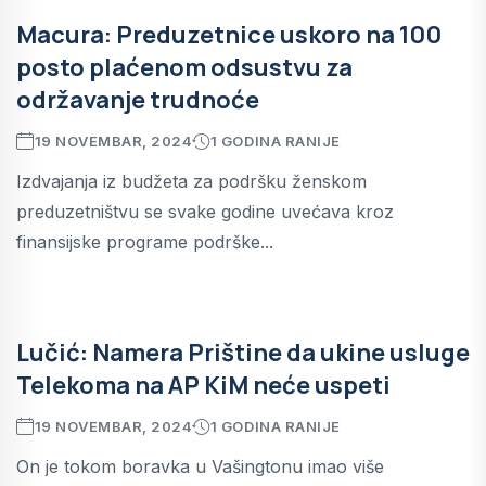
Macura: Preduzetnice uskoro na 100
posto plaćenom odsustvu za
održavanje trudnoće
19 NOVEMBAR, 2024
1 GODINA RANIJE
Izdvajanja iz budžeta za podršku ženskom
preduzetništvu se svake godine uvećava kroz
finansijske programe podrške...
Lučić: Namera Prištine da ukine usluge
Telekoma na AP KiM neće uspeti
19 NOVEMBAR, 2024
1 GODINA RANIJE
On je tokom boravka u Vašingtonu imao više