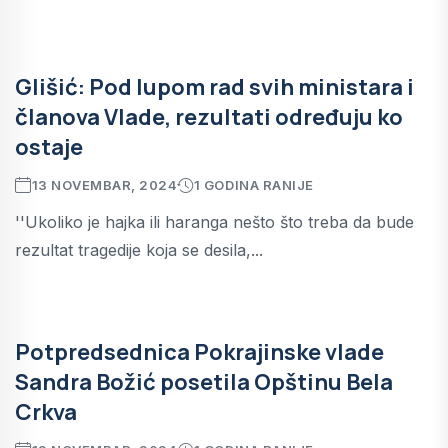
Glišić: Pod lupom rad svih ministara i
članova Vlade, rezultati određuju ko
ostaje
13 NOVEMBAR, 2024
1 GODINA RANIJE
''Ukoliko je hajka ili haranga nešto što treba da bude
rezultat tragedije koja se desila,...
Potpredsednica Pokrajinske vlade
Sandra Božić posetila Opštinu Bela
Crkva