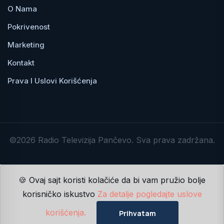
O Nama
Pokrivenost
Marketing
Kontakt
Prava I Uslovi Korišćenja
©2026 Radio Televizija Pančevo. Sva prava zadržana.
🍪 Ovaj sajt koristi kolačiće da bi vam pružio bolje
korisničko iskustvo
Za detalje pogledajte uslove
korišćenja.
Prihvatam