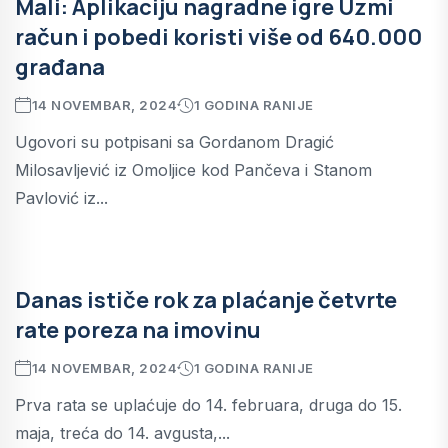
Mali: Aplikaciju nagradne igre Uzmi
račun i pobedi koristi više od 640.000
građana
14 NOVEMBAR, 2024
1 GODINA RANIJE
Ugovori su potpisani sa Gordanom Dragić
Milosavljević iz Omoljice kod Pančeva i Stanom
Pavlović iz...
Danas ističe rok za plaćanje četvrte
rate poreza na imovinu
14 NOVEMBAR, 2024
1 GODINA RANIJE
Prva rata se uplaćuje do 14. februara, druga do 15.
maja, treća do 14. avgusta,...