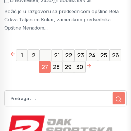
12 NOVEMBAR, 2024
1 GODINA RANIJE
Božić je u razgovoru sa predsednicom opštine Bela
Crkva Tatjanom Kokar, zamenikom predsednika
Opštine Nenadom...
page left arrow
1
2
...
21
22
23
24
25
26
page right arrow
27
28
29
30