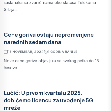
sastanaka sa zvaničnicima oko statusa Telekoma
Srbija...
Cene goriva ostaju nepromenjene
narednih sedam dana
15 NOVEMBAR, 2024
1 GODINA RANIJE
Nove cene goriva objavljuju se svakog petka do 15
časova
Lučić: U prvom kvartalu 2025.
dobićemo licencu za uvođenje 5G
mreže