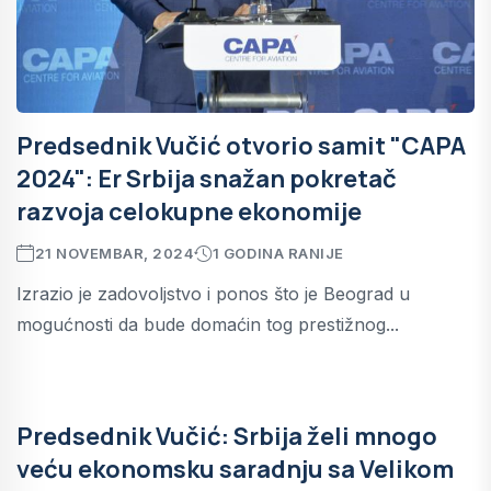
Predsednik Vučić otvorio samit "CAPA
2024": Er Srbija snažan pokretač
razvoja celokupne ekonomije
21 NOVEMBAR, 2024
1 GODINA RANIJE
Izrazio je zadovoljstvo i ponos što je Beograd u
mogućnosti da bude domaćin tog prestižnog...
Predsednik Vučić: Srbija želi mnogo
veću ekonomsku saradnju sa Velikom