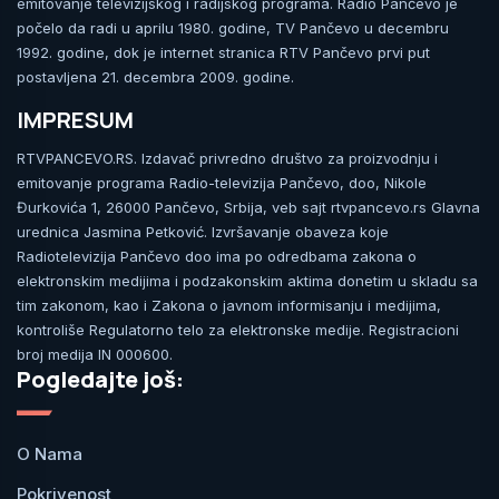
emitovanje televizijskog i radijskog programa. Radio Pančevo je
počelo da radi u aprilu 1980. godine, TV Pančevo u decembru
1992. godine, dok je internet stranica RTV Pančevo prvi put
postavljena 21. decembra 2009. godine.
IMPRESUM
RTVPANCEVO.RS. Izdavač privredno društvo za proizvodnju i
emitovanje programa Radio-televizija Pančevo, doo, Nikole
Đurkovića 1, 26000 Pančevo, Srbija, veb sajt rtvpancevo.rs Glavna
urednica Jasmina Petković. Izvršavanje obaveza koje
Radiotelevizija Pančevo doo ima po odredbama zakona o
elektronskim medijima i podzakonskim aktima donetim u skladu sa
tim zakonom, kao i Zakona o javnom informisanju i medijima,
kontroliše Regulatorno telo za elektronske medije. Registracioni
broj medija IN 000600.
Pogledajte još:
O Nama
Pokrivenost