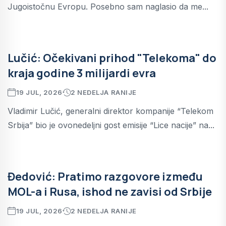
Jugoistočnu Evropu. Posebno sam naglasio da me...
Lučić: Očekivani prihod "Telekoma" do
kraja godine 3 milijardi evra
19 JUL, 2026
2 NEDELJA RANIJE
Vladimir Lučić, generalni direktor kompanije “Telekom
Srbija” bio je ovonedeljni gost emisije “Lice nacije” na...
Đedović: Pratimo razgovore između
MOL-a i Rusa, ishod ne zavisi od Srbije
19 JUL, 2026
2 NEDELJA RANIJE