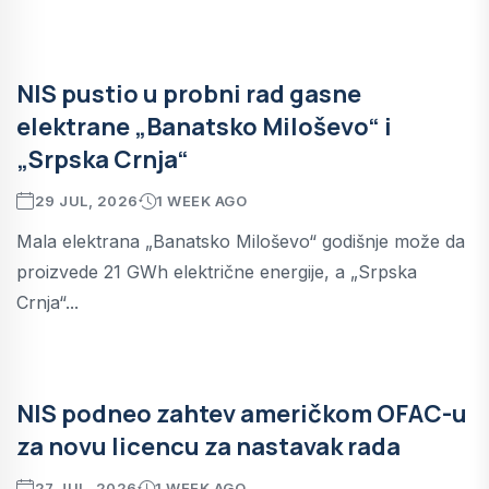
NIS pustio u probni rad gasne
elektrane „Banatsko Miloševo“ i
„Srpska Crnja“
29 JUL, 2026
1 WEEK AGO
Mala elektrana „Banatsko Miloševo“ godišnje može da
proizvede 21 GWh električne energije, a „Srpska
Crnja“...
NIS podneo zahtev američkom OFAC-u
za novu licencu za nastavak rada
27 JUL, 2026
1 WEEK AGO