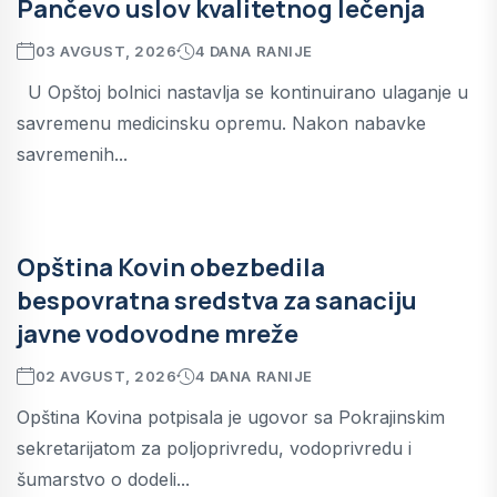
Pančevo uslov kvalitetnog lečenja
03 AVGUST, 2026
4 DANA RANIJE
U Opštoj bolnici nastavlja se kontinuirano ulaganje u
savremenu medicinsku opremu. Nakon nabavke
savremenih...
Opština Kovin obezbedila
bespovratna sredstva za sanaciju
javne vodovodne mreže
02 AVGUST, 2026
4 DANA RANIJE
Opština Kovina potpisala je ugovor sa Pokrajinskim
sekretarijatom za poljoprivredu, vodoprivredu i
šumarstvo o dodeli...