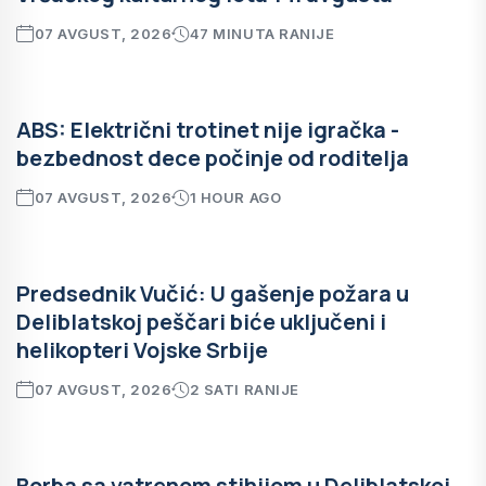
07 AVGUST, 2026
47 MINUTA RANIJE
ABS: Električni trotinet nije igračka -
bezbednost dece počinje od roditelja
07 AVGUST, 2026
1 HOUR AGO
Predsednik Vučić: U gašenje požara u
Deliblatskoj peščari biće uključeni i
helikopteri Vojske Srbije
07 AVGUST, 2026
2 SATI RANIJE
Borba sa vatrenom stihijom u Deliblatskoj