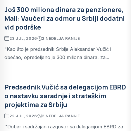
Još 300 miliona dinara za penzionere,
Mali: Vaučeri za odmor u Srbiji dodatni
vid podrške
23 JUL, 2026
2 NEDELJA RANIJE
"Kao što je predsednik Srbije Aleksandar Vučić i
obećao, opredeljeno je 300 miliona dinara, za...
Predsednik Vučić sa delegacijom EBRD
o nastavku saradnje i strateškim
projektima za Srbiju
22 JUL, 2026
2 NEDELJA RANIJE
''Dobar i sadržajan razgovor sa delegacijom EBRD za