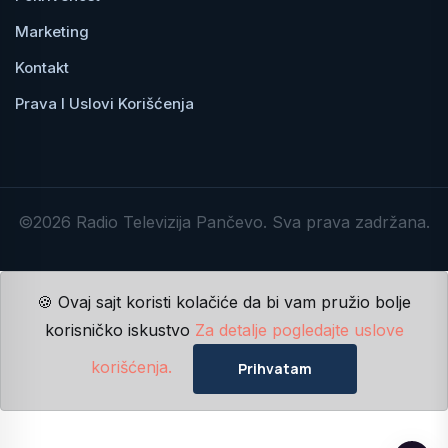
Marketing
Kontakt
Prava I Uslovi Korišćenja
©2026 Radio Televizija Pančevo. Sva prava zadržana.
🍪 Ovaj sajt koristi kolačiće da bi vam pružio bolje
korisničko iskustvo
Za detalje pogledajte uslove
korišćenja.
Prihvatam