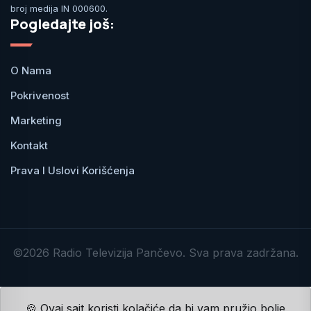
broj medija IN 000600.
Pogledajte još:
O Nama
Pokrivenost
Marketing
Kontakt
Prava I Uslovi Korišćenja
©2026 Radio Televizija Pančevo. Sva prava zadržana.
🍪 Ovaj sajt koristi kolačiće da bi vam pružio bolje