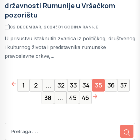
državnosti Rumunije u Vršačkom
pozorištu
02 DECEMBAR, 2024
1 GODINA RANIJE
U prisustvu istaknutih zvanica iz političkog, društvenog
i kulturnog života i predstavnika rumunske
pravoslavne crkve,...
page left arrow
1
2
...
32
33
34
35
36
37
page right arrow
38
...
45
46