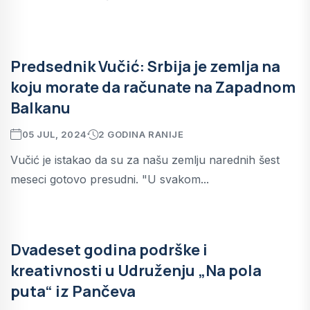
Predsednik Vučić: Srbija je zemlja na
koju morate da računate na Zapadnom
Balkanu
05 JUL, 2024
2 GODINA RANIJE
Vučić je istakao da su za našu zemlju narednih šest
meseci gotovo presudni. "U svakom...
Dvadeset godina podrške i
kreativnosti u Udruženju „Na pola
puta“ iz Pančeva