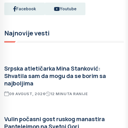
Facebook
Youtube
Najnovije vesti
Srpska atletičarka Mina Stanković:
Shvatila sam da mogu da se borim sa
najboljima
09 AVGUST, 2026
12 MINUTA RANIJE
Vulin počasni gost ruskog manastira
Pantelejmon na Svetoj Gori