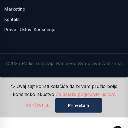
Marketing
Kontakt
Prava I Uslovi Korišćenja
©2026 Radio Televizija Pančevo. Sva prava zadržana.
🍪 Ovaj sajt koristi kolačiće da bi vam pružio bolje
korisničko iskustvo
Za detalje pogledajte uslove
korišćenja.
Prihvatam