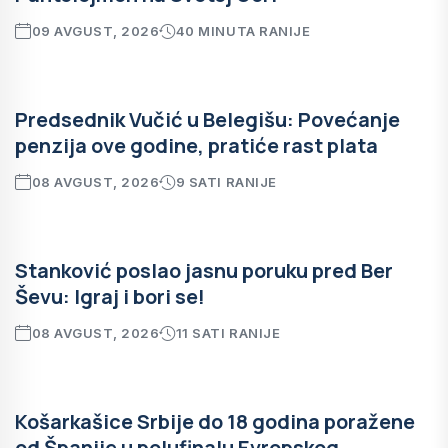
09 AVGUST, 2026
40 MINUTA RANIJE
Predsednik Vučić u Belegišu: Povećanje
penzija ove godine, pratiće rast plata
08 AVGUST, 2026
9 SATI RANIJE
Stanković poslao jasnu poruku pred Ber
Ševu: Igraj i bori se!
08 AVGUST, 2026
11 SATI RANIJE
Košarkašice Srbije do 18 godina poražene
od Španije u polufinalu Evropskog