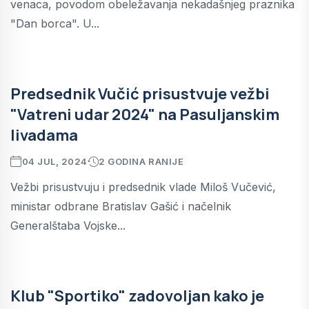
venaca, povodom obeležavanja nekadašnjeg praznika
"Dan borca". U...
Predsednik Vučić prisustvuje vežbi
"Vatreni udar 2024" na Pasuljanskim
livadama
04 JUL, 2024
2 GODINA RANIJE
Vežbi prisustvuju i predsednik vlade Miloš Vučević,
ministar odbrane Bratislav Gašić i načelnik
Generalštaba Vojske...
Klub "Sportiko" zadovoljan kako je