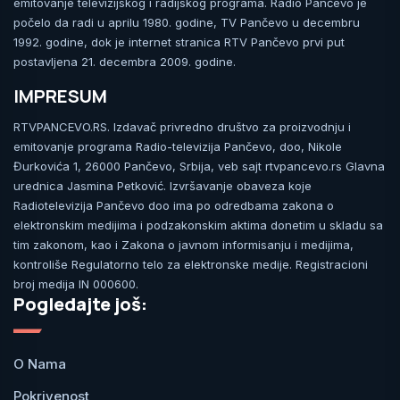
emitovanje televizijskog i radijskog programa. Radio Pančevo je
počelo da radi u aprilu 1980. godine, TV Pančevo u decembru
1992. godine, dok je internet stranica RTV Pančevo prvi put
postavljena 21. decembra 2009. godine.
IMPRESUM
RTVPANCEVO.RS. Izdavač privredno društvo za proizvodnju i
emitovanje programa Radio-televizija Pančevo, doo, Nikole
Đurkovića 1, 26000 Pančevo, Srbija, veb sajt rtvpancevo.rs Glavna
urednica Jasmina Petković. Izvršavanje obaveza koje
Radiotelevizija Pančevo doo ima po odredbama zakona o
elektronskim medijima i podzakonskim aktima donetim u skladu sa
tim zakonom, kao i Zakona o javnom informisanju i medijima,
kontroliše Regulatorno telo za elektronske medije. Registracioni
broj medija IN 000600.
Pogledajte još:
O Nama
Pokrivenost