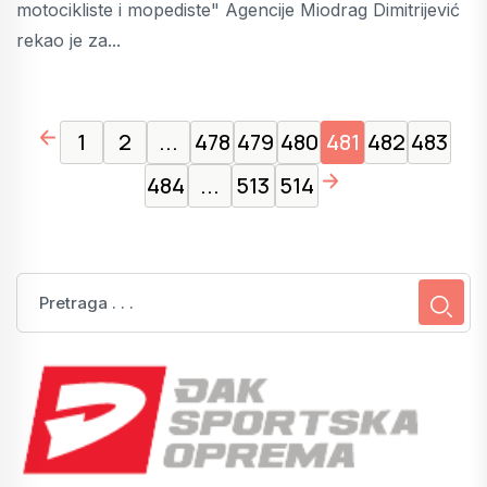
motocikliste i mopediste" Agencije Miodrag Dimitrijević
rekao je za...
page left arrow
1
2
...
478
479
480
481
482
483
page right arrow
484
...
513
514