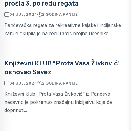
prošla 3. po redu regata
04 JUL, 2024
2 GODINA RANIJE
Pančevačka regata za rekreativne kajake i indijanske
kanue okupila je na reci Tamiš brojne učesnike...
Književni KLUB “Prota Vasa Živković”
osnovao Savez
04 JUL, 2024
2 GODINA RANIJE
Književni klub „Prota Vasa Živković“ iz Pančeva
nedavno je pokrenuo značajnu inicijativu koja će
doprineti...