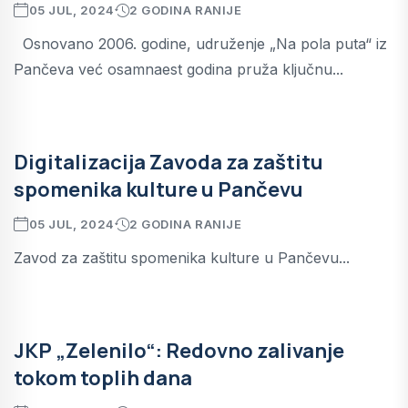
05 JUL, 2024
2 GODINA RANIJE
Osnovano 2006. godine, udruženje „Na pola puta“ iz
Pančeva već osamnaest godina pruža ključnu...
Digitalizacija Zavoda za zaštitu
spomenika kulture u Pančevu
05 JUL, 2024
2 GODINA RANIJE
Zavod za zaštitu spomenika kulture u Pančevu...
JKP „Zelenilo“: Redovno zalivanje
tokom toplih dana