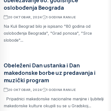
obeležavanje 80. godišnjice
oslobođenja Beograda
20 OKTOBAR, 2024
1 GODINA RANIJE
Na Kuli Beograd bilo je ispisano "80 godina od
oslobođenja Beograda", "Grad ponosa", "Srce
slobode"...
Obeleženi Dan ustanka i Dan
makedonske borbe uz predavanja i
muzički program
20 OKTOBAR, 2024
1 GODINA RANIJE
Pripadnici makedonske nacionalne manjine i ljubitelji
makedonske kulture okupili su se u Gradskoj...