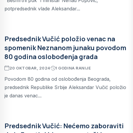
"Besmrtni puk“ i ministar Nenad Popović,
potpredsednik vlade Aleksandar...
Predsednik Vučić položio venac na
spomenik Neznanom junaku povodom
80 godina oslobođenja grada
20 OKTOBAR, 2024
1 GODINA RANIJE
Povodom 80 godina od oslobođenja Beograda,
predsednik Republike Srbije Aleksandar Vučić položio
je danas venac...
Predsednik Vučić: Nećemo zaboraviti