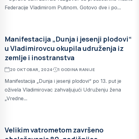
Federacije Vladimirom Putinom. Gotovo dve i po...
Manifestacija „Dunja i jesenji plodovi“
u Vladimirovcu okupila udruženja iz
zemlje i inostranstva
20 OKTOBAR, 2024
1 GODINA RANIJE
Manifestacija „Dunja i jesenji plodovi“ po 13. put je
oživela Vladimirovac zahvaljujući Udruženju žena
„Vredne...
Velikim vatrometom završeno