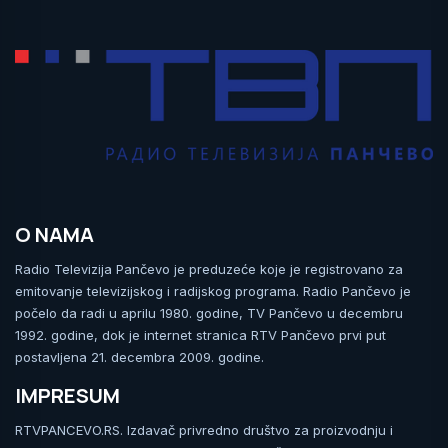
O NAMA
Radio Televizija Pančevo je preduzeće koje je registrovano za
emitovanje televizijskog i radijskog programa. Radio Pančevo je
počelo da radi u aprilu 1980. godine, TV Pančevo u decembru
1992. godine, dok je internet stranica RTV Pančevo prvi put
postavljena 21. decembra 2009. godine.
IMPRESUM
RTVPANCEVO.RS. Izdavač privredno društvo za proizvodnju i