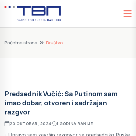
Početna strana
Društvo
Predsednik Vučić: Sa Putinom sam
imao dobar, otvoren i sadržajan
razgvor
20 OKTOBAR, 2024
1 GODINA RANIJE
- Upravo sam završio razgovor sa predsedniko Ruske