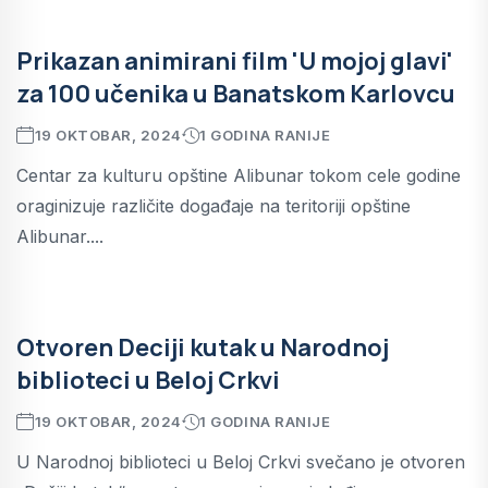
Prikazan animirani film 'U mojoj glavi'
za 100 učenika u Banatskom Karlovcu
19 OKTOBAR, 2024
1 GODINA RANIJE
Centar za kulturu opštine Alibunar tokom cele godine
oraginizuje različite događaje na teritoriji opštine
Alibunar....
Otvoren Deciji kutak u Narodnoj
biblioteci u Beloj Crkvi
19 OKTOBAR, 2024
1 GODINA RANIJE
U Narodnoj biblioteci u Beloj Crkvi svečano je otvoren