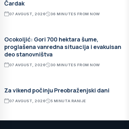
Čardak
07 AVGUST, 2026
36 MINUTES FROM NOW
Ocokoljić: Gori 700 hektara šume,
proglašena vanredna situacija i evakuisan
deo stanovništva
07 AVGUST, 2026
30 MINUTES FROM NOW
Za vikend počinju Preobraženjski dani
07 AVGUST, 2026
5 MINUTA RANIJE