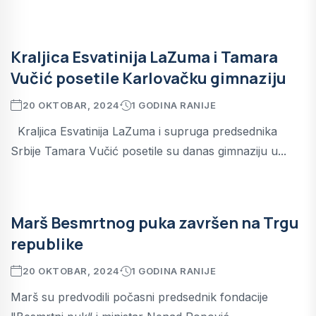
Kraljica Esvatinija LaZuma i Tamara
Vučić posetile Karlovačku gimnaziju
20 OKTOBAR, 2024
1 GODINA RANIJE
Kraljica Esvatinija LaZuma i supruga predsednika
Srbije Tamara Vučić posetile su danas gimnaziju u...
Marš Besmrtnog puka završen na Trgu
republike
20 OKTOBAR, 2024
1 GODINA RANIJE
Marš su predvodili počasni predsednik fondacije