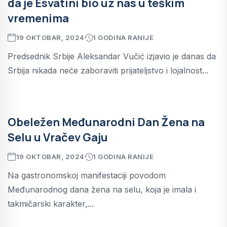
da je Esvatini bio uz nas u teškim
vremenima
19 OKTOBAR, 2024
1 GODINA RANIJE
Predsednik Srbije Aleksandar Vučić izjavio je danas da
Srbija nikada neće zaboraviti prijateljstvo i lojalnost...
Obeležen Međunarodni Dan Žena na
Selu u Vračev Gaju
19 OKTOBAR, 2024
1 GODINA RANIJE
Na gastronomskoj manifestaciji povodom
Međunarodnog dana žena na selu, koja je imala i
takmičarski karakter,...