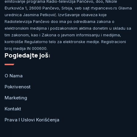
emitovanje programa Radio-televizija Pančevo, doo, Nikole
Đurkovića 1, 26000 Pančevo, Srbija, veb sajt rtvpancevo.rs Glavna
urednica Jasmina Petković. Izvršavanje obaveza koje
Radiotelevizija Pančevo doo ima po odredbama zakona o
elektronskim medijima i podzakonskim aktima donetim u skladu sa
tim zakonom, kao i Zakona o javnom informisanju i medijima,
kontroliše Regulatorno telo za elektronske medije. Registracioni
broj medija IN 000600.
Pogledajte još:
O Nama
Pokrivenost
Marketing
Kontakt
Prava I Uslovi Korišćenja