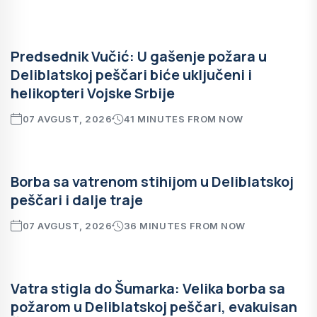
Predsednik Vučić: U gašenje požara u
Deliblatskoj peščari biće uključeni i
helikopteri Vojske Srbije
07 AVGUST, 2026
41 MINUTES FROM NOW
Borba sa vatrenom stihijom u Deliblatskoj
peščari i dalje traje
07 AVGUST, 2026
36 MINUTES FROM NOW
Vatra stigla do Šumarka: Velika borba sa
požarom u Deliblatskoj peščari, evakuisan