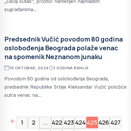
„Dečiji kutak“, prostor namenjen najmlađim
sugrađanima...
Predsednik Vučić povodom 80 godina
oslobođenja Beograda polaže venac
na spomenik Neznanom junaku
19 OKTOBAR, 2024
1 GODINA RANIJE
Povodom 80 godina od oslobođenja Beograda,
predsednik Republike Srbije Aleksandar Vučić položiće
sutra venac na...
page left arrow
1
2
...
422
423
424
425
426
427