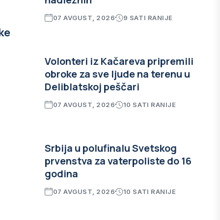
07 AVGUST, 2026
9 SATI RANIJE
ke
Volonteri iz Kačareva pripremili
obroke za sve ljude na terenu u
Deliblatskoj peščari
07 AVGUST, 2026
10 SATI RANIJE
Srbija u polufinalu Svetskog
prvenstva za vaterpoliste do 16
godina
07 AVGUST, 2026
10 SATI RANIJE