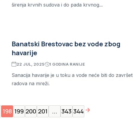
širenja krvnih sudova i do pada krvnog...
Banatski Brestovac bez vode zbog
havarije
22 JUL, 2025
1 GODINA RANIJE
Sanacija havarije je u toku a vode neće biti do završe
radova na mreži.
page right arrow
198
199
200
201
...
343
344