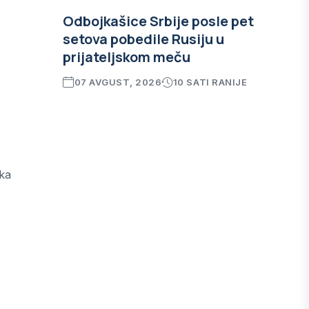
Odbojkašice Srbije posle pet
setova pobedile Rusiju u
prijateljskom meču
07 AVGUST, 2026
10 SATI RANIJE
tka