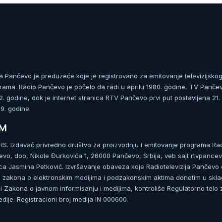
ja Pančevo je preduzeće koje je registrovano za emitovanje televizijskog
rama. Radio Pančevo je počelo da radi u aprilu 1980. godine, TV Panče
 godine, dok je internet stranica RTV Pančevo prvi put postavljena 21.
. godine.
UM
. Izdavač privredno društvo za proizvodnju i emitovanje programa Ra
čevo, doo, Nikole Đurkovića 1, 26000 Pančevo, Srbija, veb sajt rtvpancev
ca Jasmina Petković. Izvršavanje obaveza koje Radiotelevizija Pančevo
zakona o elektronskim medijima i podzakonskim aktima donetim u skla
 Zakona o javnom informisanju i medijima, kontroliše Regulatorno telo 
dije. Registracioni broj medija IN 000600.