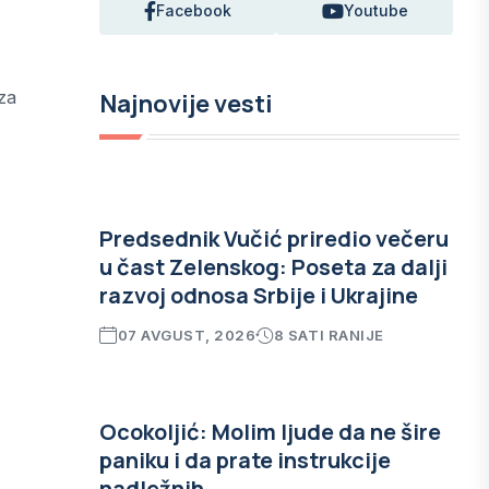
Facebook
Youtube
za
Najnovije vesti
Predsednik Vučić priredio večeru
u čast Zelenskog: Poseta za dalji
razvoj odnosa Srbije i Ukrajine
07 AVGUST, 2026
8 SATI RANIJE
Ocokoljić: Molim ljude da ne šire
paniku i da prate instrukcije
nadležnih