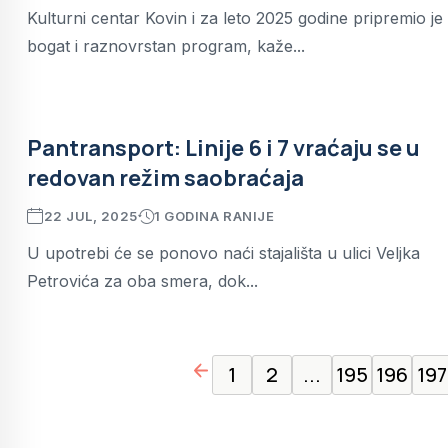
Kulturni centar Kovin i za leto 2025 godine pripremio je
bogat i raznovrstan program, kaže...
Pantransport: Linije 6 i 7 vraćaju se u
redovan režim saobraćaja
22 JUL, 2025
1 GODINA RANIJE
U upotrebi će se ponovo naći stajališta u ulici Veljka
Petrovića za oba smera, dok...
page left arrow
1
2
...
195
196
197