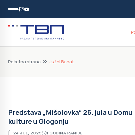
P
Početna strana
Južni Banat
Predstava „Mišolovka“ 26. jula u Domu
kulture u Glogonju
24 JUL, 2025
1 GODINA RANIJE