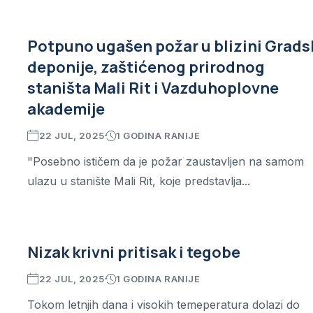
Potpuno ugašen požar u blizini Grads
deponije, zaštićenog prirodnog
staništa Mali Rit i Vazduhoplovne
akademije
22 JUL, 2025
1 GODINA RANIJE
"Posebno ističem da je požar zaustavljen na samom
ulazu u stanište Mali Rit, koje predstavlja...
Nizak krivni pritisak i tegobe
22 JUL, 2025
1 GODINA RANIJE
Tokom letnjih dana i visokih temeperatura dolazi do