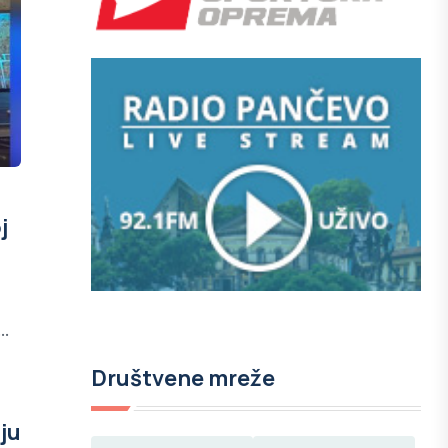
j
..
Društvene mreže
ju