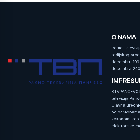
O NAMA
Radio Televizi
radijskog prog
decembru 1992.
decembra 2009
IMPRES
RTVPANCEVO.RS
televizija Pan
Glavna uredni
po odredbama 
zakonom, kao i
elektronske me