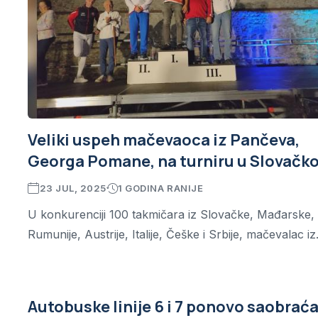
Veliki uspeh mačevaoca iz Pančeva,
Georga Pomane, na turniru u Slovačko
23 JUL, 2025
1 GODINA RANIJE
U konkurenciji 100 takmičara iz Slovačke, Mađarske,
Rumunije, Austrije, Italije, Češke i Srbije, mačevalac iz.
Autobuske linije 6 i 7 ponovo saobraća