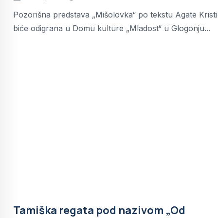
Pozorišna predstava „Mišolovka“ po tekstu Agate Kristi
biće odigrana u Domu kulture „Mladost“ u Glogonju...
Tamiška regata pod nazivom „Od