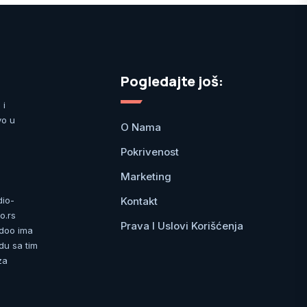
Pogledajte još:
 i
vo u
O Nama
Pokrivenost
Marketing
Kontakt
dio-
o.rs
Prava I Uslovi Korišćenja
 doo ima
du sa tim
za