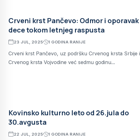
Crveni krst Pančevo: Odmor i oporavak
dece tokom letnjeg raspusta
23 JUL, 2025
1 GODINA RANIJE
Crveni krst Pančevo, uz podršku Crvenog krsta Srbije i
Crvenog krsta Vojvodine već sedmu godinu...
Kovinsko kulturno leto od 26.jula do
30.avgusta
22 JUL, 2025
1 GODINA RANIJE