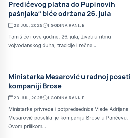
Predićevog platna do Pupinovih
pašnjaka“ biće održana 26. jula
23 JUL, 2025
1 GODINA RANIJE
Tamiš će i ove godine, 26. jula, živeti u ritmu
vojvođanskog duha, tradicije i rečne...
Ministarka Mesarović u radnoj poseti
kompaniji Brose
23 JUL, 2025
1 GODINA RANIJE
Ministarka privrede i potpredsednica Vlade Adrijana
Mesarović posetila je kompaniju Brose u Pančevu.
Ovom prilikom...