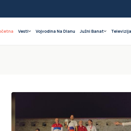
očetna
Vesti
Vojvodina Na Dlanu
Južni Banat
Televizij