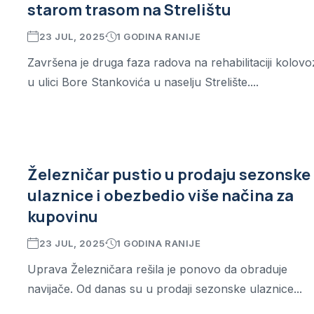
starom trasom na Strelištu
23 JUL, 2025
1 GODINA RANIJE
Završena je druga faza radova na rehabilitaciji kolovo
u ulici Bore Stankovića u naselju Strelište....
Železničar pustio u prodaju sezonske
ulaznice i obezbedio više načina za
kupovinu
23 JUL, 2025
1 GODINA RANIJE
Uprava Železničara rešila je ponovo da obraduje
navijače. Od danas su u prodaji sezonske ulaznice...