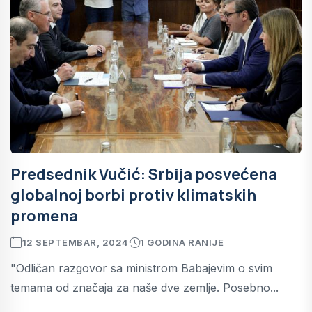
Predsednik Vučić: Srbija posvećena
globalnoj borbi protiv klimatskih
promena
12 SEPTEMBAR, 2024
1 GODINA RANIJE
"Odličan razgovor sa ministrom Babajevim o svim
temama od značaja za naše dve zemlje. Posebno...