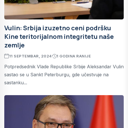
Vulin: Srbija izuzetno ceni podršku
Kine teritorijalnom integritetu naše
zemlje
11 SEPTEMBAR, 2024
1 GODINA RANIJE
Potpredsednik Vlade Republike Srbije Aleksandar Vulin
sastao se u Sankt Peterburgu, gde učestvuje na
sastanku...