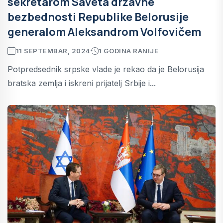
sekretarom Saveta državne
bezbednosti Republike Belorusije
generalom Aleksandrom Volfovičem
11 SEPTEMBAR, 2024
1 GODINA RANIJE
Potpredsednik srpske vlade je rekao da je Belorusija
bratska zemlja i iskreni prijatelj Srbije i...