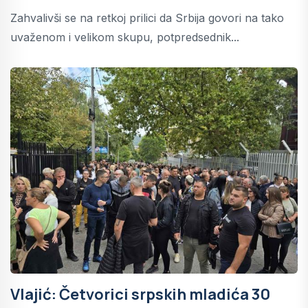
Zahvalivši se na retkoj prilici da Srbija govori na tako
uvaženom i velikom skupu, potpredsednik...
Vlajić: Četvorici srpskih mladića 30