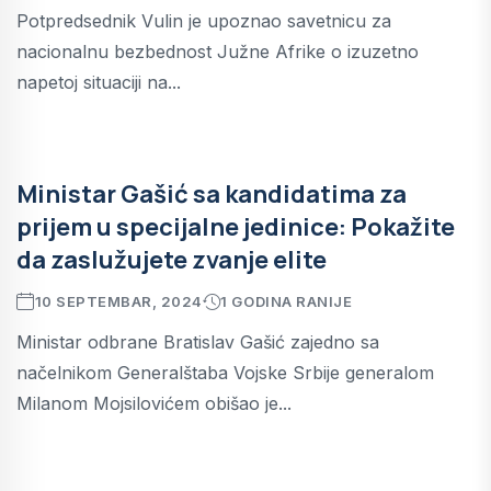
Potpredsednik Vulin je upoznao savetnicu za
nacionalnu bezbednost Južne Afrike o izuzetno
napetoj situaciji na...
Ministar Gašić sa kandidatima za
prijem u specijalne jedinice: Pokažite
da zaslužujete zvanje elite
10 SEPTEMBAR, 2024
1 GODINA RANIJE
Ministar odbrane Bratislav Gašić zajedno sa
načelnikom Generalštaba Vojske Srbije generalom
Milanom Mojsilovićem obišao je...