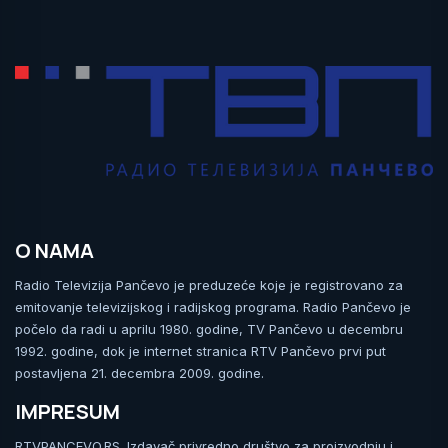
O NAMA
Radio Televizija Pančevo je preduzeće koje je registrovano za
emitovanje televizijskog i radijskog programa. Radio Pančevo je
počelo da radi u aprilu 1980. godine, TV Pančevo u decembru
1992. godine, dok je internet stranica RTV Pančevo prvi put
postavljena 21. decembra 2009. godine.
IMPRESUM
RTVPANCEVO.RS. Izdavač privredno društvo za proizvodnju i