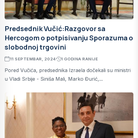
Predsednik Vučić:Razgovor sa
Hercogom o potpisivanju Sporazuma o
slobodnoj trgovini
11 SEPTEMBAR, 2024
1 GODINA RANIJE
Pored Vučića, predsednika Izraela dočekali su ministri
u Vladi Srbije - Siniša Mali, Marko Đurić,...