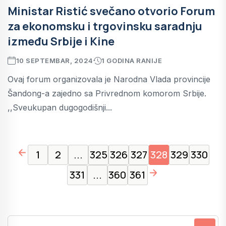
Ministar Ristić svečano otvorio Forum
za ekonomsku i trgovinsku saradnju
između Srbije i Kine
10 SEPTEMBAR, 2024
1 GODINA RANIJE
Ovaj forum organizovala je Narodna Vlada provincije
Šandong-a zajedno sa Privrednom komorom Srbije.
,,Sveukupan dugogodišnji...
page left arrow
1
2
...
325
326
327
328
329
330
page right arrow
331
...
360
361