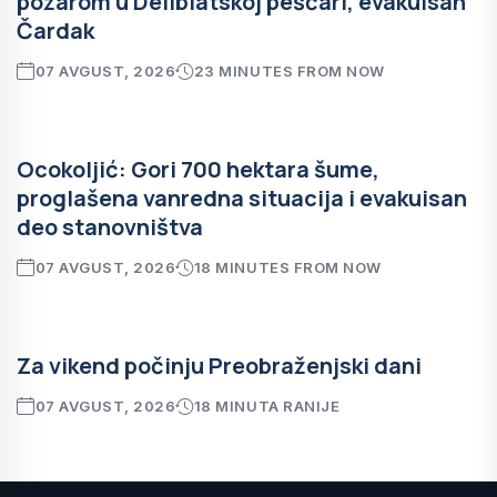
požarom u Deliblatskoj peščari, evakuisan
Čardak
07 AVGUST, 2026
23 MINUTES FROM NOW
Ocokoljić: Gori 700 hektara šume,
proglašena vanredna situacija i evakuisan
deo stanovništva
07 AVGUST, 2026
18 MINUTES FROM NOW
Za vikend počinju Preobraženjski dani
07 AVGUST, 2026
18 MINUTA RANIJE