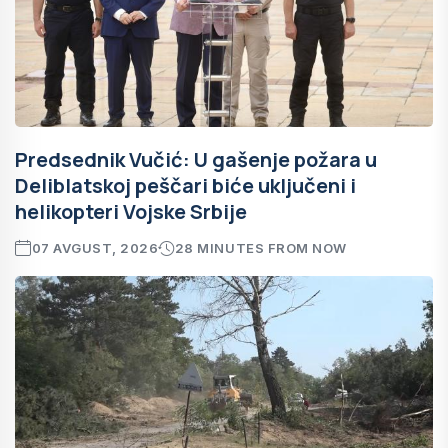
Predsednik Vučić: U gašenje požara u
Deliblatskoj peščari biće uključeni i
helikopteri Vojske Srbije
07 AVGUST, 2026
28 MINUTES FROM NOW