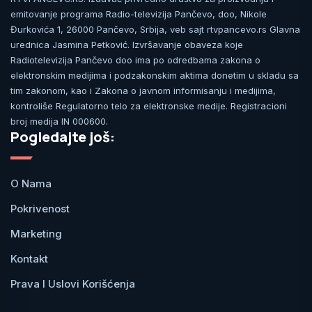
emitovanje programa Radio-televizija Pančevo, doo, Nikole
Đurkovića 1, 26000 Pančevo, Srbija, veb sajt rtvpancevo.rs Glavna
urednica Jasmina Petković. Izvršavanje obaveza koje
Radiotelevizija Pančevo doo ima po odredbama zakona o
elektronskim medijima i podzakonskim aktima donetim u skladu sa
tim zakonom, kao i Zakona o javnom informisanju i medijima,
kontroliše Regulatorno telo za elektronske medije. Registracioni
broj medija IN 000600.
Pogledajte još:
O Nama
Pokrivenost
Marketing
Kontakt
Prava I Uslovi Korišćenja