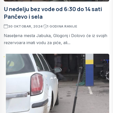
U nedelju bez vode od 6:30 do 14 sati
Pančevo i sela
30 OKTOBAR, 2024
1 GODINA RANIJE
Naseljena mesta Jabuka, Glogonj i Dolovo će iz svojih
rezervoara imati vodu za piće, ali...