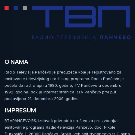
O NAMA
Radio Televizija Pančevo je preduzeće koje je registrovano za
emitovanje televizijskog i radijskog programa. Radio Pančevo je
počelo da radi u aprilu 1980. godine, TV Pančevo u decembru
1992. godine, dok je internet stranica RTV Pančevo prvi put
postavljena 21. decembra 2009. godine.
IMPRESUM
RTVPANCEVO.RS. Izdavač privredno društvo za proizvodnju i
emitovanje programa Radio-televizija Pančevo, doo, Nikole
Đurkovića 1, 26000 Pančevo, Srbija, veb sajt rtvpancevo.rs Glavna