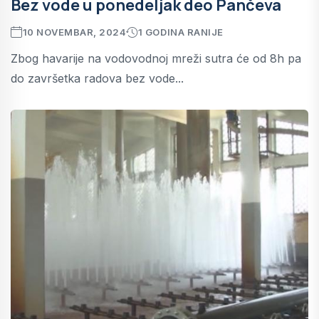
Bez vode u ponedeljak deo Pančeva
10 NOVEMBAR, 2024
1 GODINA RANIJE
Zbog havarije na vodovodnoj mreži sutra će od 8h pa
do završetka radova bez vode...