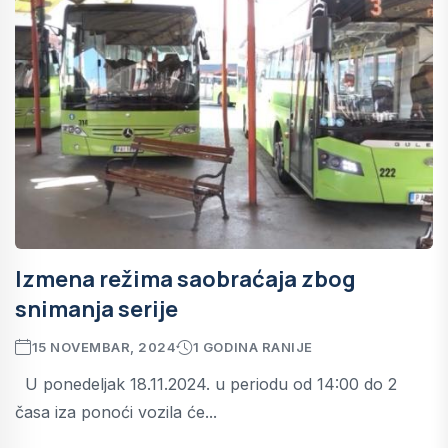
Izmena režima saobraćaja zbog
snimanja serije
15 NOVEMBAR, 2024
1 GODINA RANIJE
U ponedeljak 18.11.2024. u periodu od 14:00 do 2
časa iza ponoći vozila će...