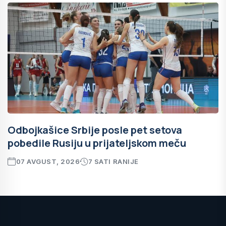
Odbojkašice Srbije posle pet setova
pobedile Rusiju u prijateljskom meču
07 AVGUST, 2026
7 SATI RANIJE