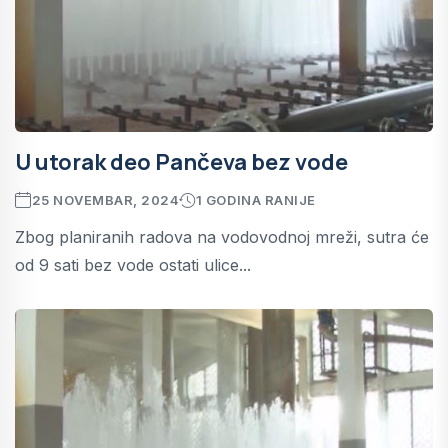
U utorak deo Pančeva bez vode
25 NOVEMBAR, 2024
1 GODINA RANIJE
Zbog planiranih radova na vodovodnoj mreži, sutra će
od 9 sati bez vode ostati ulice...