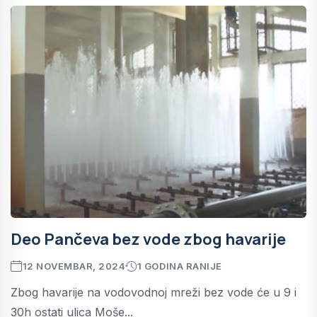
Deo Pančeva bez vode zbog havarije
12 NOVEMBAR, 2024
1 GODINA RANIJE
Zbog havarije na vodovodnoj mreži bez vode će u 9 i
30h ostati ulica Moše...