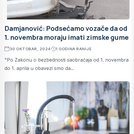
Damjanović: Podsećamo vozače da od
1. novembra moraju imati zimske gume
30 OKTOBAR, 2024
1 GODINA RANIJE
"Po Zakonu o bezbednosti saobraćaja od 1. novembra
do 1. aprila u obavezi smo da...