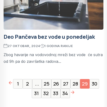
Deo Pančeva bez vode u ponedeljak
27 OKTOBAR, 2024
1 GODINA RANIJE
Zbog havarije na vodovodnoj mreži bez vode će sutra
od 9h pa do završetka radova...
page left arrow
1
2
...
25
26
27
28
29
30
page right arrow
31
32
33
34