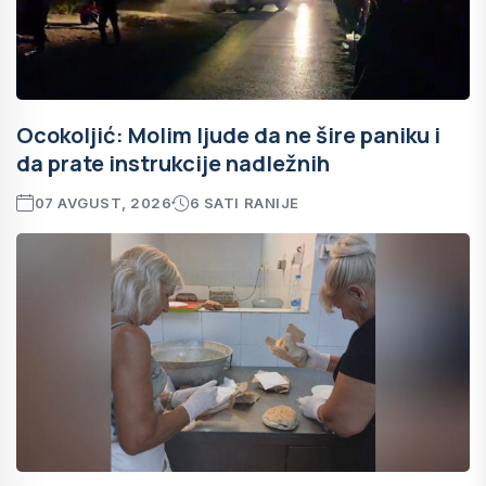
Ocokoljić: Molim ljude da ne šire paniku i
da prate instrukcije nadležnih
07 AVGUST, 2026
6 SATI RANIJE