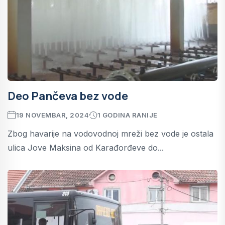
Deo Pančeva bez vode
19 NOVEMBAR, 2024
1 GODINA RANIJE
Zbog havarije na vodovodnoj mreži bez vode je ostala
ulica Jove Maksina od Karađorđeve do...