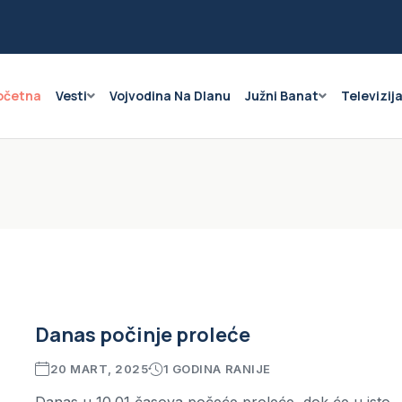
očetna
Vesti
Vojvodina Na Dlanu
Južni Banat
Televizij
Danas počinje proleće
20 MART, 2025
1 GODINA RANIJE