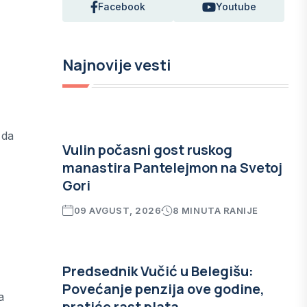
Facebook
Youtube
Najnovije vesti
 da
Vulin počasni gost ruskog
manastira Pantelejmon na Svetoj
Gori
09 AVGUST, 2026
8 MINUTA RANIJE
Predsednik Vučić u Belegišu:
Povećanje penzija ove godine,
a
pratiće rast plata