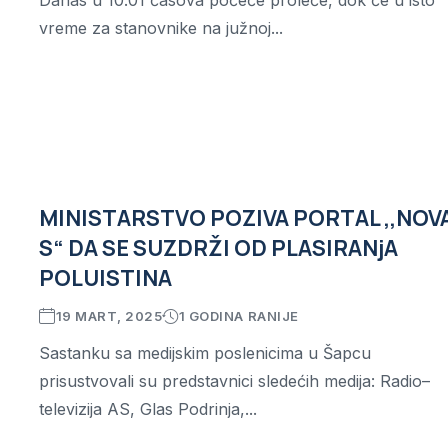
Danas u 10.01 časova počeće proleće, dok će u isto
vreme za stanovnike na južnoj...
u
MINISTARSTVO POZIVA PORTAL ,,NOV
S“ DA SE SUZDRŽI OD PLASIRANjA
POLUISTINA
19 MART, 2025
1 GODINA RANIJE
Sastanku sa medijskim poslenicima u Šapcu
prisustvovali su predstavnici sledećih medija: Radio–
televizija AS, Glas Podrinja,...