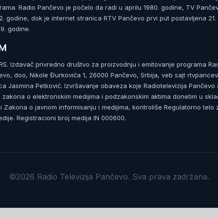
rama. Radio Pančevo je počelo da radi u aprilu 1980. godine, TV Panče
 godine, dok je internet stranica RTV Pančevo prvi put postavljena 21.
. godine.
UM
. Izdavač privredno društvo za proizvodnju i emitovanje programa Ra
čevo, doo, Nikole Đurkovića 1, 26000 Pančevo, Srbija, veb sajt rtvpancev
ca Jasmina Petković. Izvršavanje obaveza koje Radiotelevizija Pančevo
zakona o elektronskim medijima i podzakonskim aktima donetim u skla
 Zakona o javnom informisanju i medijima, kontroliše Regulatorno telo 
dije. Registracioni broj medija IN 000600.
©2026 Radio Televizija Pančevo. Sva prava zadržana.