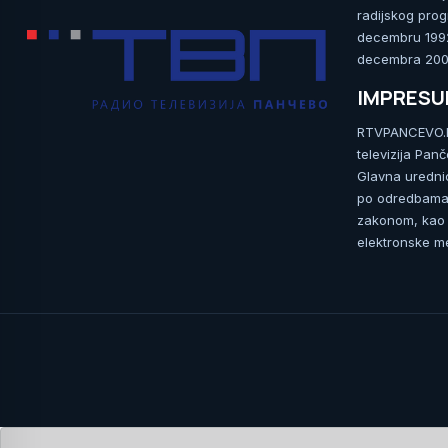
radijskog prog
decembru 1992.
decembra 2009
IMPRES
RTVPANCEVO.RS
televizija Pan
Glavna uredni
po odredbama 
zakonom, kao i
elektronske me