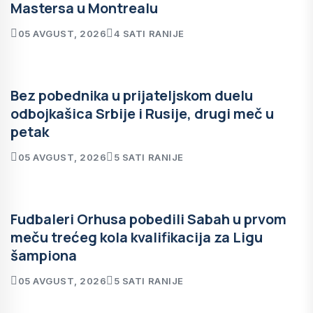
Mastersa u Montrealu
05 AVGUST, 2026
4 SATI RANIJE
Bez pobednika u prijateljskom duelu
odbojkašica Srbije i Rusije, drugi meč u
petak
05 AVGUST, 2026
5 SATI RANIJE
Fudbaleri Orhusa pobedili Sabah u prvom
meču trećeg kola kvalifikacija za Ligu
šampiona
05 AVGUST, 2026
5 SATI RANIJE