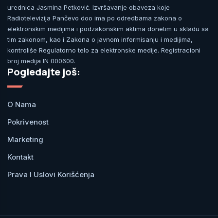
urednica Jasmina Petković. Izvršavanje obaveza koje
Radiotelevizija Pančevo doo ima po odredbama zakona o
elektronskim medijima i podzakonskim aktima donetim u skladu sa
tim zakonom, kao i Zakona o javnom informisanju i medijima,
kontroliše Regulatorno telo za elektronske medije. Registracioni
broj medija IN 000600.
Pogledajte još:
O Nama
Pokrivenost
Marketing
Kontakt
Prava I Uslovi Korišćenja