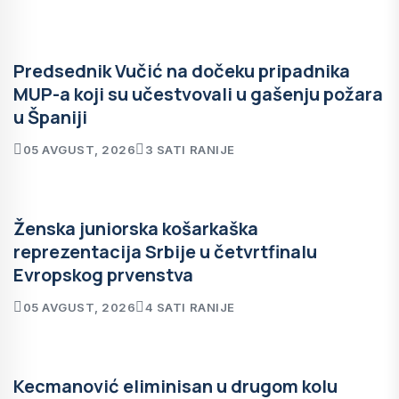
Predsednik Vučić na dočeku pripadnika
MUP-a koji su učestvovali u gašenju požara
u Španiji
05 AVGUST, 2026
3 SATI RANIJE
Ženska juniorska košarkaška
reprezentacija Srbije u četvrtfinalu
Evropskog prvenstva
05 AVGUST, 2026
4 SATI RANIJE
Kecmanović eliminisan u drugom kolu