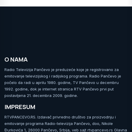
O NAMA
Radio Televizija Pančevo je preduzeće koje je registrovano za
emitovanje televizijskog i radijskog programa. Radio Pančevo je
počelo da radi u aprilu 1980. godine, TV Pančevo u decembru
1992. godine, dok je internet stranica RTV Pančevo prvi put
postavljena 21. decembra 2009. godine.
IMPRESUM
RTVPANCEVO.RS. Izdavač privredno društvo za proizvodnju i
emitovanje programa Radio-televizija Pančevo, doo, Nikole
Đurkovića 1, 26000 Pančevo, Srbija, veb sajt rtvpancevo.rs Glavna