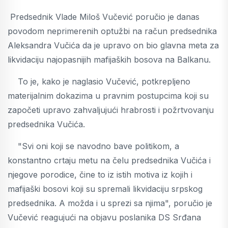
Predsednik Vlade Miloš Vučević poručio je danas
povodom neprimerenih optužbi na račun predsednika
Aleksandra Vučića da je upravo on bio glavna meta za
likvidaciju najopasnijih mafijaških bosova na Balkanu.
To je, kako je naglasio Vučević, potkrepljeno
materijalnim dokazima u pravnim postupcima koji su
započeti upravo zahvaljujući hrabrosti i požrtvovanju
predsednika Vučića.
"Svi oni koji se navodno bave politikom, a
konstantno crtaju metu na čelu predsednika Vučića i
njegove porodice, čine to iz istih motiva iz kojih i
mafijaški bosovi koji su spremali likvidaciju srpskog
predsednika. A možda i u sprezi sa njima", poručio je
Vučević reagujući na objavu poslanika DS Srđana