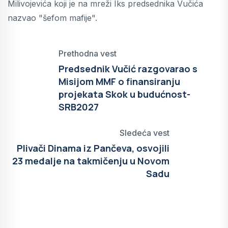
Milivojevića koji je na mreži Iks predsednika Vučića
nazvao "šefom mafije".
Prethodna vest
Predsednik Vučić razgovarao s
Misijom MMF o finansiranju
projekata Skok u budućnost-
SRB2027
Sledeća vest
Plivači Dinama iz Pančeva, osvojili
23 medalje na takmičenju u Novom
Sadu