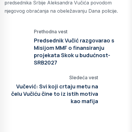
predsednika Srbije Aleksandra Vučića povodom
njegovog obraćanja na obeležavanju Dana policije.
Prethodna vest
Predsednik Vučić razgovarao s
Misijom MMF o finansiranju
projekata Skok u budućnost-
SRB2027
Sledeća vest
Vučević: Svi koji crtaju metu na
čelu Vučiću čine to iz istih motiva
kao mafija