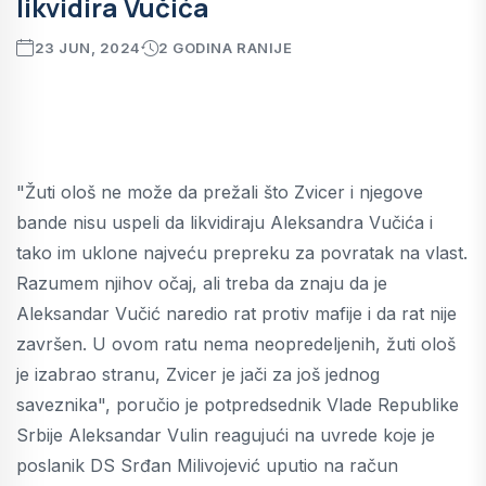
likvidira Vučića
23 JUN, 2024
2 GODINA RANIJE
"Žuti ološ ne može da prežali što Zvicer i njegove
bande nisu uspeli da likvidiraju Aleksandra Vučića i
tako im uklone najveću prepreku za povratak na vlast.
Razumem njihov očaj, ali treba da znaju da je
Aleksandar Vučić naredio rat protiv mafije i da rat nije
završen. U ovom ratu nema neopredeljenih, žuti ološ
je izabrao stranu, Zvicer je jači za još jednog
saveznika", poručio je potpredsednik Vlade Republike
Srbije Aleksandar Vulin reagujući na uvrede koje je
poslanik DS Srđan Milivojević uputio na račun