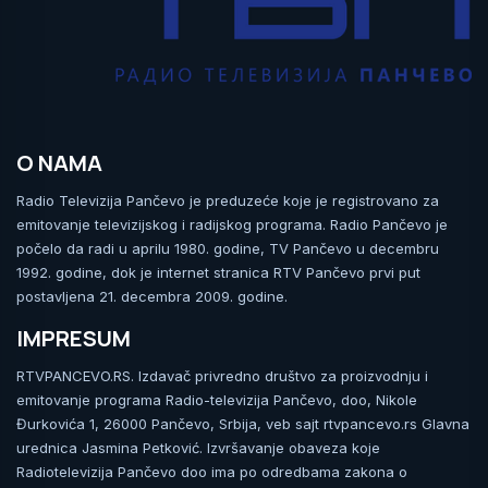
O NAMA
Radio Televizija Pančevo je preduzeće koje je registrovano za
emitovanje televizijskog i radijskog programa. Radio Pančevo je
počelo da radi u aprilu 1980. godine, TV Pančevo u decembru
1992. godine, dok je internet stranica RTV Pančevo prvi put
postavljena 21. decembra 2009. godine.
IMPRESUM
RTVPANCEVO.RS. Izdavač privredno društvo za proizvodnju i
emitovanje programa Radio-televizija Pančevo, doo, Nikole
Đurkovića 1, 26000 Pančevo, Srbija, veb sajt rtvpancevo.rs Glavna
urednica Jasmina Petković. Izvršavanje obaveza koje
Radiotelevizija Pančevo doo ima po odredbama zakona o