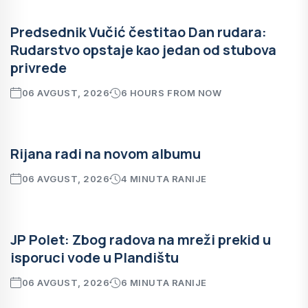
Predsednik Vučić čestitao Dan rudara:
Rudarstvo opstaje kao jedan od stubova
privrede
06 AVGUST, 2026
6 HOURS FROM NOW
Rijana radi na novom albumu
06 AVGUST, 2026
4 MINUTA RANIJE
JP Polet: Zbog radova na mreži prekid u
isporuci vode u Plandištu
06 AVGUST, 2026
6 MINUTA RANIJE