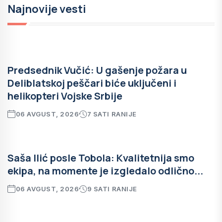
Najnovije vesti
Predsednik Vučić: U gašenje požara u
Deliblatskoj peščari biće uključeni i
helikopteri Vojske Srbije
06 AVGUST, 2026
7 SATI RANIJE
Saša Ilić posle Tobola: Kvalitetnija smo
ekipa, na momente je izgledalo odlično...
06 AVGUST, 2026
9 SATI RANIJE