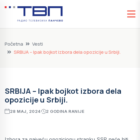
Početna
Vesti
SRBIJA – Ipak bojkot izbora dela opozicije u Srbiji.
SRBIJA – Ipak bojkot izbora dela
opozicije u Srbiji.
28 MAJ, 2024
2 GODINA RANIJE
Izbora za najveću opozicionu stranku SSP neće biti