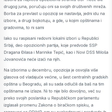
drugog juna, poručuju oni sa svojih društvenih mreža.
Borba za prevlast u opoziciji se nastavlja, jedni idu na
izbore, a drugi bojkotuju, a gde, u kojim opštinama i
gradovima, to ni sami
Iako su raspisani redovni lokalni izbori u Republici
Srbiji, deo opozicionih partija, koje predvode SSP
Dragana Đilasa i Marinike Tepić, kao i Novi DSS Miloša
Jovanovića neće izaći na njih.
Na izborima u decembru, opozicija je osvojila više
glasova od vladajuće većine, u šest centralnih gradskih
opština u Beogradu, ali su sada odlučili da baš na tim
opštinama ne izlaze. Ni to nije bilo dovoljno, već su
preko svojih poslanika u Republičkom parlamentu
izglasali promenu Zakona o biračkom spisku, a
razgovori sa ODIHR-om su svakodnevni i predvode ih