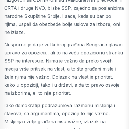
CRTA i druge NVO, bliske SSP, zajedno sa poslanicima
narodne Skupštine Srbije. I sada, kada su bar po
njima, uspeli da obezbede bolje uslove za izbore, oni
ne izlaze.
Nesporno je da je veliki broj građana Beograda glasao
upravo za opoziciju, ali to najveću opozicionu stranku
SSP ne interesuje. Njima je važno da preko svojih
medija vrše pritisak na vlast, a to šta građani misle i
žele njima nije važno. Dolazak na vlast je prioritet,
kako u opoziciji, tako i u državi, a da to pravo osvoje
na izborima, e, to nije prioritet.
Iako demokratija podrazumeva razmenu mišljenja i
stavova, sa argumentima, opoziciji to nije važno.
Mišljenja i želje građana nisu važne, izlazak na