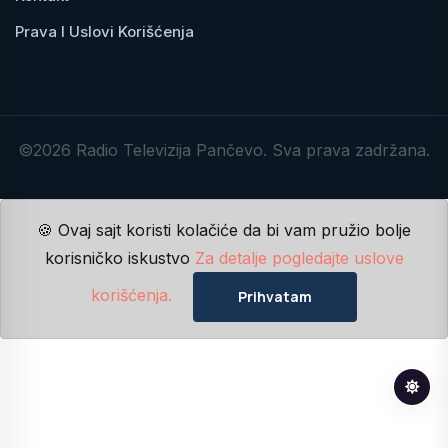
Prava I Uslovi Korišćenja
©2026 Radio Televizija Pančevo. Sva prava zadržana.
🍪 Ovaj sajt koristi kolačiće da bi vam pružio bolje
korisničko iskustvo
Za detalje pogledajte uslove
korišćenja.
Prihvatam