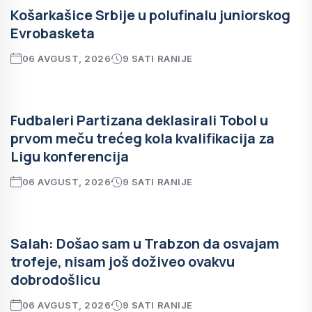
Košarkašice Srbije u polufinalu juniorskog
Evrobasketa
06 AVGUST, 2026
9 SATI RANIJE
Fudbaleri Partizana deklasirali Tobol u
prvom meču trećeg kola kvalifikacija za
Ligu konferencija
06 AVGUST, 2026
9 SATI RANIJE
Salah: Došao sam u Trabzon da osvajam
trofeje, nisam još doživeo ovakvu
dobrodošlicu
06 AVGUST, 2026
9 SATI RANIJE