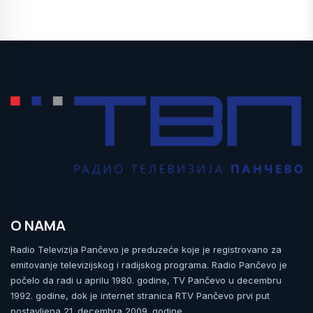
O NAMA
Radio Televizija Pančevo je preduzeće koje je registrovano za
emitovanje televizijskog i radijskog programa. Radio Pančevo je
počelo da radi u aprilu 1980. godine, TV Pančevo u decembru
1992. godine, dok je internet stranica RTV Pančevo prvi put
postavljena 21. decembra 2009. godine.