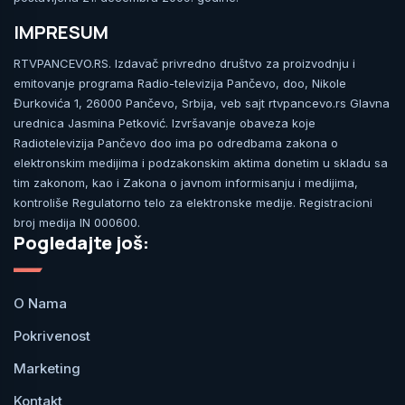
IMPRESUM
RTVPANCEVO.RS. Izdavač privredno društvo za proizvodnju i
emitovanje programa Radio-televizija Pančevo, doo, Nikole
Đurkovića 1, 26000 Pančevo, Srbija, veb sajt rtvpancevo.rs Glavna
urednica Jasmina Petković. Izvršavanje obaveza koje
Radiotelevizija Pančevo doo ima po odredbama zakona o
elektronskim medijima i podzakonskim aktima donetim u skladu sa
tim zakonom, kao i Zakona o javnom informisanju i medijima,
kontroliše Regulatorno telo za elektronske medije. Registracioni
broj medija IN 000600.
Pogledajte još:
O Nama
Pokrivenost
Marketing
Kontakt