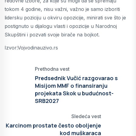
redovne izbore, za koje su mogli da se spremaju
tokom 4 godine, nisu važni, važno je samo izboriti
lidersku poziciju u okviru opozicije, minirati sve što je
postignuto u dijalogu vlasti i opozicije u Narodnoj
Skupštini i pozvati svoje birače na bojkot.
Izvor:Vojvodinauzivo.rs
Prethodna vest
Predsednik Vučić razgovarao s
Misijom MMF o finansiranju
projekata Skok u budućnost-
SRB2027
Sledeća vest
Karcinom prostate često oboljenje
kod muškaraca