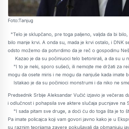
Foto:Tanjug
"Telo je sklupčano, pre toga paljeno, valjda da bi bilo
bilo manje krvi. A onda su, mada je krvi ostalo, i DNK s
odsto možemo da potvrdimo da je reč o gospodinu Nešo
Kazao je da su počiniuoci telo betonirali, a da su u ne
"I to je neki, sporo sušeći, ili nemojte me držati za r
mogu da osete miris i ne mogu da nanjuše kada imate bet
Istakao je da su počinioci monstrumi i da niko ne sme
Predsednik Srbije Aleksandar Vučić izjavio je večeras 
i odlučnost i pohapsila sve aktere slučaja pucnjave na 
"I sada pitam sve druge, a doći ću do toga šta je to št
Pa imate policajca koji vam govori javno kako je u Ekspu n
su raznim teorijama zavere pokušavali da obmanjuju jav