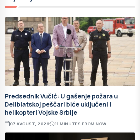
Predsednik Vučić: U gašenje požara u
Deliblatskoj peščari biće uključeni i
helikopteri Vojske Srbije
07 AVGUST, 2026
11 MINUTES FROM NOW