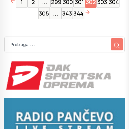
1
2
...
299
300
301
302
303
304
page right arrow
305
...
343
344