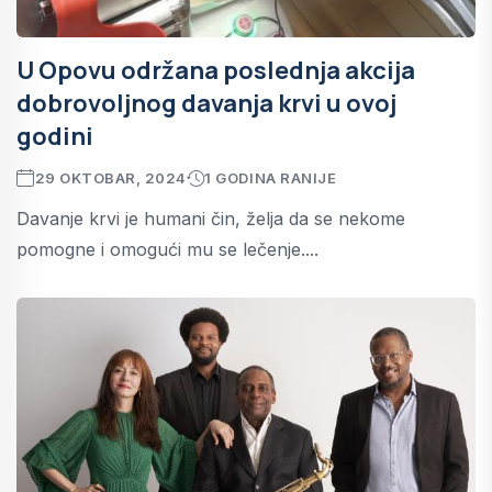
U Opovu održana poslednja akcija
dobrovoljnog davanja krvi u ovoj
godini
29 OKTOBAR, 2024
1 GODINA RANIJE
Davanje krvi je humani čin, želja da se nekome
pomogne i omogući mu se lečenje....