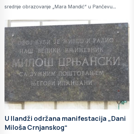
srednje obrazovanje „Mara Mandić“ u Pančevu...
U Ilandži održana manifestacija „Dani
Miloša Crnjanskog“