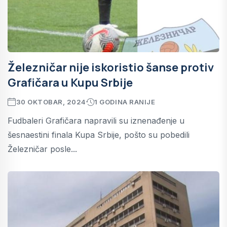
Železničar nije iskoristio šanse protiv
Grafičara u Kupu Srbije
30 OKTOBAR, 2024
1 GODINA RANIJE
Fudbaleri Grafičara napravili su iznenađenje u
šesnaestini finala Kupa Srbije, pošto su pobedili
Železničar posle...