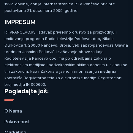
1992. godine, dok je internet stranica RTV Pančevo prvi put
postavljena 21. decembra 2009. godine.
IMPRESUM
RTVPANCEVO.RS. Izdavač privredno društvo za proizvodnju i
emitovanje programa Radio-televizija Pančevo, doo, Nikole
Đurkovića 1, 26000 Pančevo, Srbija, veb sajt rtvpancevo.rs Glavna
urednica Jasmina Petković. Izvršavanje obaveza koje
Radiotelevizija Pančevo doo ima po odredbama zakona o
elektronskim medijima i podzakonskim aktima donetim u skladu sa
tim zakonom, kao i Zakona o javnom informisanju i medijima,
kontroliše Regulatorno telo za elektronske medije. Registracioni
broj medija IN 000600.
Pogledajte još:
O Nama
Pokrivenost
Marketing