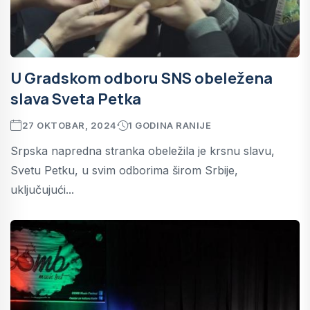
U Gradskom odboru SNS obeležena
slava Sveta Petka
27 OKTOBAR, 2024
1 GODINA RANIJE
Srpska napredna stranka obeležila je krsnu slavu,
Svetu Petku, u svim odborima širom Srbije,
uključujući...