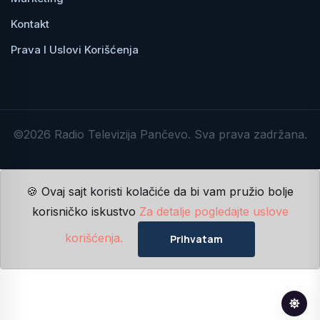
Kontakt
Prava I Uslovi Korišćenja
©2026 Radio Televizija Pančevo. Sva prava zadržana.
🍪 Ovaj sajt koristi kolačiće da bi vam pružio bolje
korisničko iskustvo
Za detalje pogledajte uslove
korišćenja.
Prihvatam