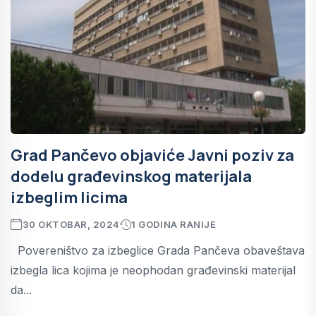
Grad Pančevo objaviće Javni poziv za
dodelu građevinskog materijala
izbeglim licima
30 OKTOBAR, 2024
1 GODINA RANIJE
Povereništvo za izbeglice Grada Pančeva obaveštava
izbegla lica kojima je neophodan građevinski materijal
da...