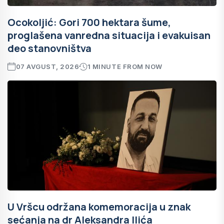
Ocokoljić: Gori 700 hektara šume,
proglašena vanredna situacija i evakuisan
deo stanovništva
07 AVGUST, 2026
1 MINUTE FROM NOW
U Vršcu održana komemoracija u znak
sećanja na dr Aleksandra Ilića