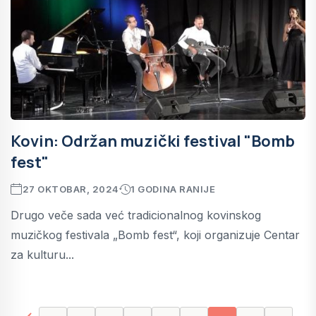
Kovin: Održan muzički festival "Bomb
fest"
27 OKTOBAR, 2024
1 GODINA RANIJE
Drugo veče sada već tradicionalnog kovinskog
muzičkog festivala „Bomb fest“, koji organizuje Centar
za kulturu...
page left arrow