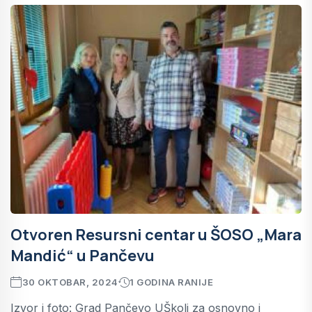
Otvoren Resursni centar u ŠOSO „Mara
Mandić“ u Pančevu
30 OKTOBAR, 2024
1 GODINA RANIJE
Izvor i foto: Grad Pančevo UŠkoli za osnovno i