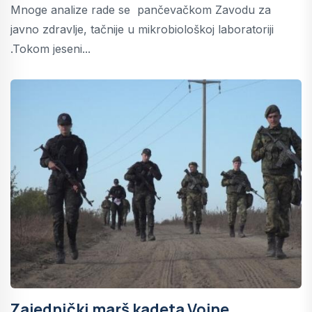
Mnoge analize rade se pančevačkom Zavodu za
javno zdravlje, tačnije u mikrobiološkoj laboratoriji
.Tokom jeseni...
Zajednički marš kadeta Vojne